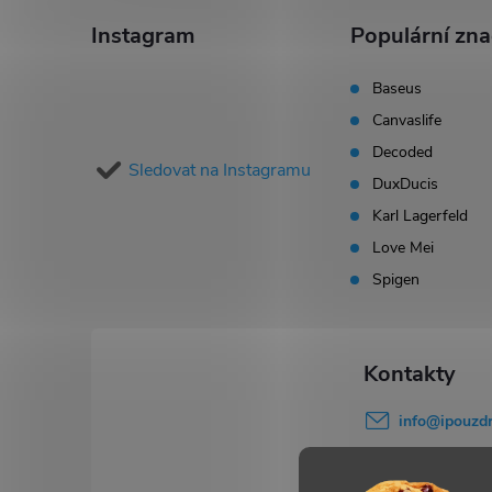
á
Instagram
Populární zn
p
Baseus
Canvaslife
a
Decoded
Sledovat na Instagramu
t
DuxDucis
Karl Lagerfeld
í
Love Mei
Spigen
info
@
ipouzdr
777 503 645