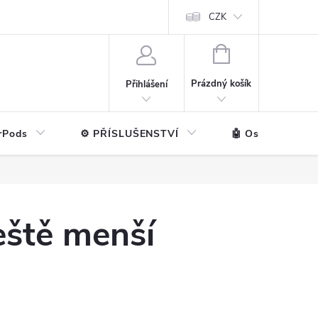
ntakt
💼 Pro firmy
CZK
NÁKUPNÍ
KOŠÍK
Prázdný košík
Přihlášení
rPods
⚙️ PŘÍSLUŠENSTVÍ
🤖 Ostatní značk
eště menší