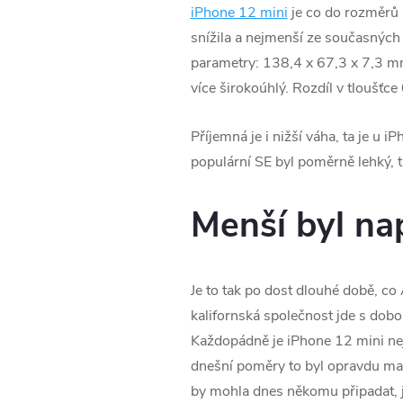
iPhone 12 mini
je co do rozměrů 
snížila a nejmenší ze současnýc
parametry: 138,4 x 67,3 x 7,3 mm. 
více širokoúhlý. Rozdíl v tloušťc
Příjemná je i nižší váha, ta je 
populární SE byl poměrně lehký, 
Menší byl na
Je to tak po dost dlouhé době, co 
kalifornská společnost jde s dobo
Každopádně je iPhone 12 mini ne
dnešní poměry to byl opravdu ma
by mohla dnes někomu připadat, j