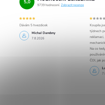
5,0
9739 hodnocení
Zobrazit recenze
Dávám 5 hvezdicek
Koupila js
týdnech po
Michal Darebny
reklamaci,
7.8.2026
mechanick
Na co ted
používáním
ČOI, jak p
L
7.
Z