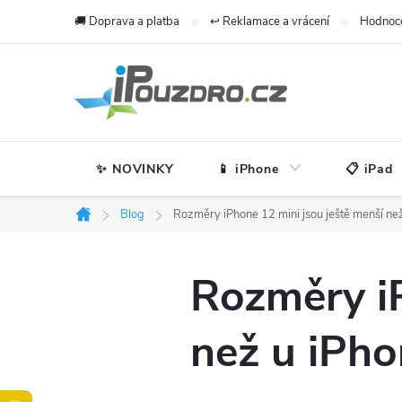
Přejít
🚚 Doprava a platba
↩️ Reklamace a vrácení
Hodnoc
na
obsah
✨ NOVINKY
📱 iPhone
📋 iPad
Blog
Rozměry iPhone 12 mini jsou ještě menší ne
Domů
Rozměry iP
než u iPho