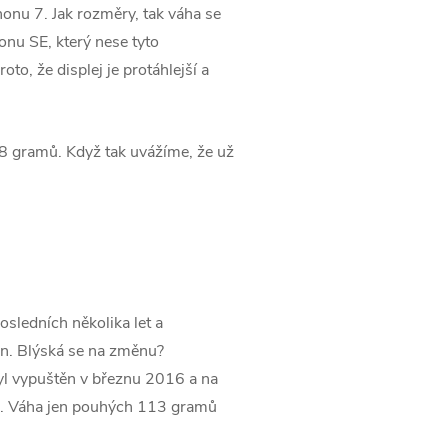
onu 7. Jak rozměry, tak váha se
honu SE, který nese tyto
to, že displej je protáhlejší a
48 gramů. Když tak uvážíme, že už
osledních několika let a
ven. Blýská se na změnu?
l vypuštěn v březnu 2016 a na
še. Váha jen pouhých 113 gramů