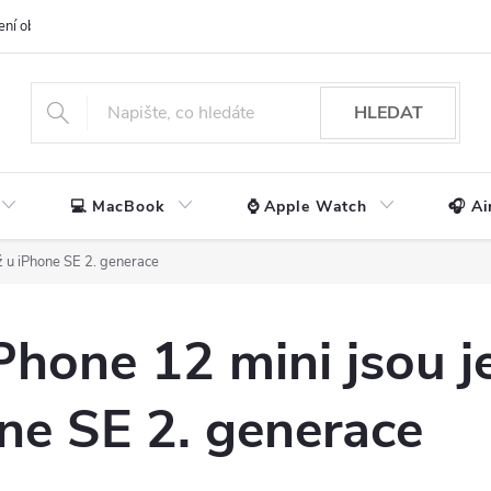
ení obchodu
📃 Obchodní podmínky
🔒 Ochrana os. údajů
📞 Ko
HLEDAT
💻 MacBook
⌚ Apple Watch
🎧 Ai
ž u iPhone SE 2. generace
hone 12 mini jsou j
ne SE 2. generace