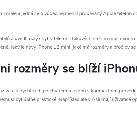
i malé a jedná se o vůbec nejmenší prodávaný Apple telefon sou
telů a uvedl malý chytrý telefon. Takových na trhu moc není a cí
bené. Jaký je nový iPhone 12 mini, jaké má rozměry a proč by se
ni rozměry se blíží iPhon
 uživatelů dychtících po chytrém telefonu v kompaktním proveden
nemusí být úplně praktické. Například ale v Asii mají uživatelé 