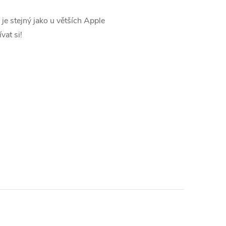
e stejný jako u větších Apple
vat si!