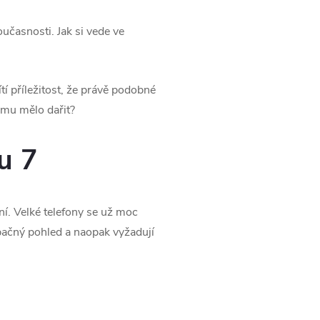
časnosti. Jak si vede ve
tí příležitost, že právě podobné
 mu mělo dařit?
u 7
í. Velké telefony se už moc
opačný pohled a naopak vyžadují