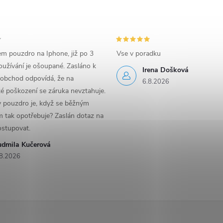
em pouzdro na Iphone, již po 3
Vse v poradku
užívání je ošoupané. Zasláno k
Irena Došková
 obchod odpovídá, že na
6.8.2026
é poškození se záruka nevztahuje.
y pouzdro je, když se běžným
 tak opotřebuje? Zaslán dotaz na
ostupovat.
udmila Kučerová
8.2026