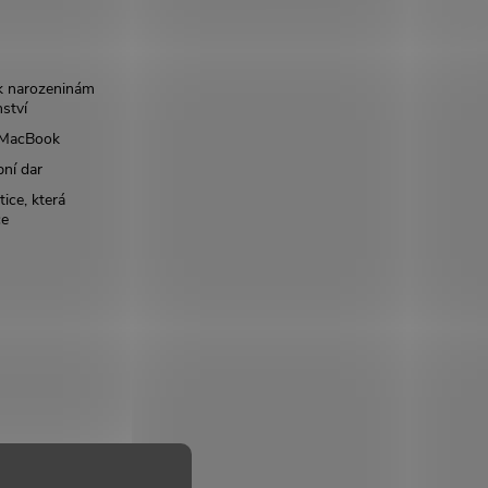
k narozeninám
nství
š MacBook
bní dar
ice, která
ce