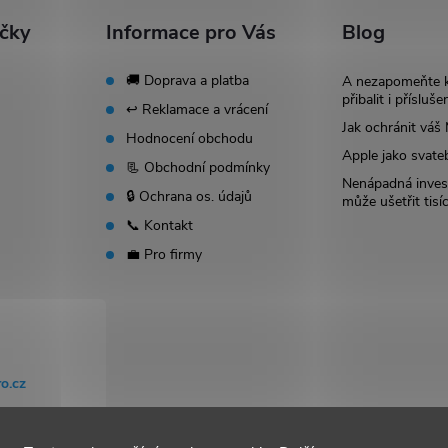
ačky
Informace pro Vás
Blog
🚚 Doprava a platba
A nezapomeňte 
přibalit i přísluše
↩️ Reklamace a vrácení
Jak ochránit vá
Hodnocení obchodu
Apple jako svate
📃 Obchodní podmínky
Nenápadná invest
🔒 Ochrana os. údajů
může ušetřit tisí
📞 Kontakt
💼 Pro firmy
o.cz