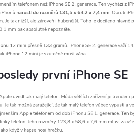
menším telefonem než iPhone SE 2. generace. Ten vychází z iPh
h iPhonů
narostl do rozměrů 131,5 x 64,2 x 7,4 mm
. Oproti iP
Je tak nižší, ale zároveň i hubenější. Toho je docíleno hlavně pro
e 0,1 mm pak absolutně nepoznáte.
u iPhonu 12 mini přesně 133 gramů. iPhone SE 2. generace váží 1
tak iPhone 12 mini je skutečně muší váha.
posledy první iPhone SE
Apple uvedl tak malý telefon. Móda větších zařízení je trendem p
u. Je tak možná zarážející, že tak malý telefon vůbec vypustila 
jmenším Apple telefonem od dob iPhonu SE 1. generace. Ten by
linký telefon. Jeho rozměry 123,8 x 58,6 x 7,6 mm mluví za v
ako když v kapse nosí hračku.