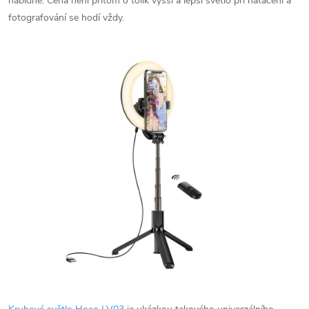
nabídne. Cena není přitom o tolik vyšší a lepší světlo při natáčení a
fotografování se hodí vždy.