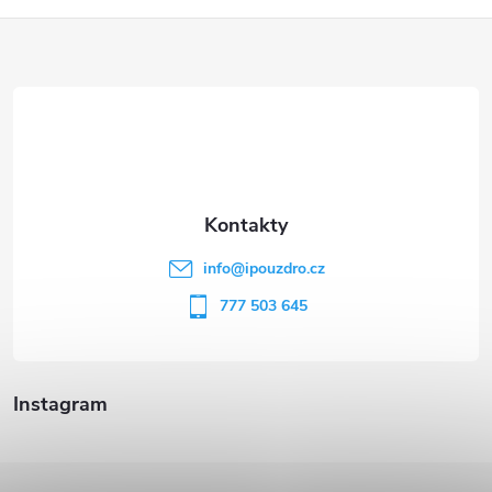
Z
á
p
a
t
info
@
ipouzdro.cz
í
777 503 645
Instagram