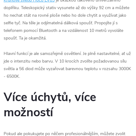
Kruhové světlo Hoco LV03
je ukázkou takového univerzálního
doplňku. Teleskopický stativ vysunete až do výšky 92 cm a můžete
ho nechat stát na rovné ploše nebo ho dole chytit a využívat jako
selfie tyč. Na těle je odjímatelná dálková spoušť. Propojíte jí s
telefonem pomocí Bluetooth a na vzdálenost 10 metrů vyvoláte
spoušť. Ta je okamžitá.
Hlavní funkcí je ale samozřejmě osvětlení. Je plně nastavitelné, ať už
jde o intenzitu nebo barvu. V 10 krocích zvolíte požadovanou sílu
světla a 56 diod může vyzařovat barevnou teplotu v rozsahu
3000K
- 6500K.
Více úchytů, více
možností
Pokud ale pokukujete po něčem profesionálnějším, můžete zvolit