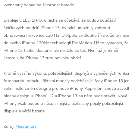
významný dopad na životnost baterie.
Displeje OLED LTPO, u nichž se očekává, že budou součástí
špičkových modelů iPhone 13, by také umožnily zahrnutí
obnovovací frekvence 120 Hz. O Applu se dlouho říkalo, že přinese
do svého iPhonu 120Hz technologii ProMotion. Už to vypadalo, že
iPhone 12 funkci dostane, ale nestalo se tak. Nyní už je téměř
jistotou, že iPhone 13 tuto novinku obdrží.
Kromě vyššího výkonu, pokročilejších displejů a vylepšených funkcí
fotoaparátu odhalují fiktivní modely nadcházející řady iPhone 13 jen
velmi málo změn designu pro nové iPhony. Apple loni znovu zavedl
plochý design u iPhonů 12 a iPhone 13 na něm bude stavět. Nové
iPhony však budou o něco silnější a těžší, aby pojaly pokročilejší
displeje a větší baterie.
Zdroj:
Macrumors