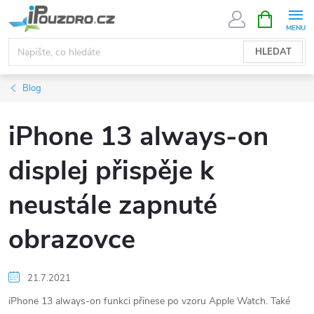
Přejít
NÁKUPNÍ
KOŠÍK
na
obsah
HLEDAT
Blog
iPhone 13 always-on
displej přispěje k
neustále zapnuté
obrazovce
21.7.2021
iPhone 13 always-on funkci přinese po vzoru Apple Watch. Také