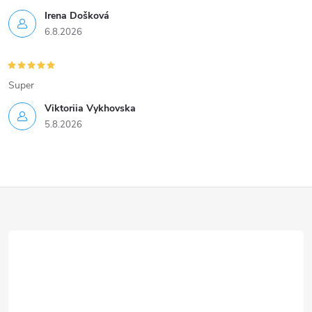
Irena Došková
6.8.2026
Super
Viktoriia Vykhovska
5.8.2026
Z
á
p
a