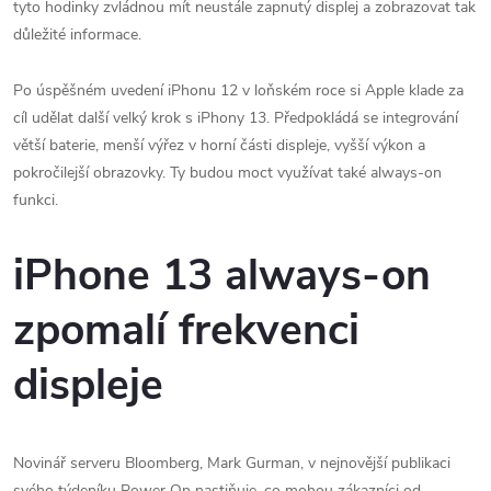
tyto hodinky zvládnou mít neustále zapnutý displej a zobrazovat tak
důležité informace.
Po úspěšném uvedení iPhonu 12 v loňském roce si Apple klade za
cíl udělat další velký krok s iPhony 13. Předpokládá se integrování
větší baterie, menší výřez v horní části displeje, vyšší výkon a
pokročilejší obrazovky. Ty budou moct využívat také always-on
funkci.
iPhone 13 always-on
zpomalí frekvenci
displeje
Novinář serveru Bloomberg, Mark Gurman, v nejnovější publikaci
svého týdeníku Power On nastiňuje, co mohou zákazníci od