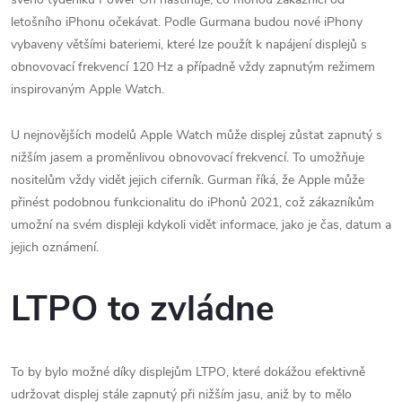
letošního iPhonu očekávat. Podle Gurmana budou nové iPhony
vybaveny většími bateriemi, které lze použít k napájení displejů s
obnovovací frekvencí 120 Hz a případně vždy zapnutým režimem
inspirovaným Apple Watch.
U nejnovějších modelů Apple Watch může displej zůstat zapnutý s
nižším jasem a proměnlivou obnovovací frekvencí. To umožňuje
nositelům vždy vidět jejich ciferník. Gurman říká, že Apple může
přinést podobnou funkcionalitu do iPhonů 2021, což zákazníkům
umožní na svém displeji kdykoli vidět informace, jako je čas, datum a
jejich oznámení.
LTPO to zvládne
To by bylo možné díky displejům LTPO, které dokážou efektivně
udržovat displej stále zapnutý při nižším jasu, aniž by to mělo