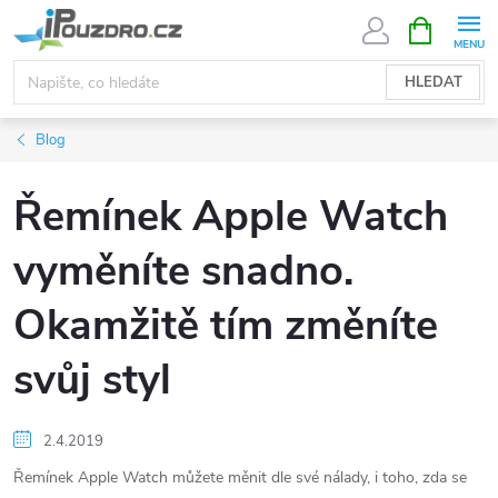
Přejít
NÁKUPNÍ
KOŠÍK
na
obsah
HLEDAT
Blog
Řemínek Apple Watch
vyměníte snadno.
Okamžitě tím změníte
svůj styl
2.4.2019
Řemínek Apple Watch můžete měnit dle své nálady, i toho, zda se