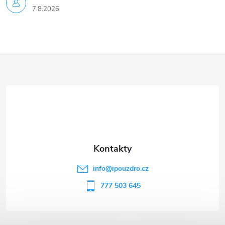
7.8.2026
Z
á
p
a
t
info
@
ipouzdro.cz
í
777 503 645