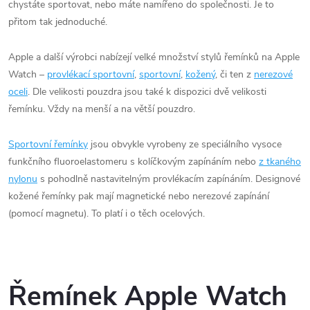
chystáte sportovat, nebo máte namířeno do společnosti. Je to
přitom tak jednoduché.
Apple a další výrobci nabízejí velké množství stylů řemínků na Apple
Watch –
provlékací sportovní
,
sportovní
,
kožený
, či ten z
nerezové
oceli
. Dle velikosti pouzdra jsou také k dispozici dvě velikosti
řemínku. Vždy na menší a na větší pouzdro.
Sportovní řemínky
jsou obvykle vyrobeny ze speciálního vysoce
funkčního fluoroelastomeru s kolíčkovým zapínáním nebo
z tkaného
nylonu
s pohodlně nastavitelným provlékacím zapínáním. Designové
kožené řemínky pak mají magnetické nebo nerezové zapínání
(pomocí magnetu). To platí i o těch ocelových.
Řemínek Apple Watch