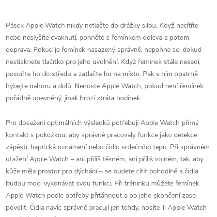
Pásek Apple Watch nikdy netlačte do drážky silou. Když necítíte
nebo neslyšíte cvaknutí, pohněte s řemínkem doleva a potom
doprava. Pokud je řemínek nasazený správně, nepohne se, dokud
nestisknete tlačítko pro jeho uvolnění. Když řemínek stále nesedí,
posuňte ho do středu a zatlačte ho na místo. Pak s ním opatrně
hýbejte nahoru a dolů. Nenoste Apple Watch, pokud není řemínek
pořádně upevněný, jinak hrozí ztráta hodinek.
Pro dosažení optimálních výsledků potřebují Apple Watch přímý
kontakt s pokožkou, aby správně pracovaly funkce jako detekce
zápěstí, haptická oznámení nebo čidlo srdečního tepu. Při správném
utažení Apple Watch – ani příliš těsném, ani příliš volném, tak, aby
kůže měla prostor pro dýchání – se budete cítit pohodlně a čidla
budou moci vykonávat svou funkci. Při tréninku můžete řemínek
Apple Watch podle potřeby přitáhnout a po jeho skončení zase
povolit. Čidla navíc správně pracují jen tehdy, nosíte‑li Apple Watch