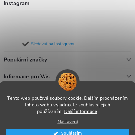
Instagram
Sledovat na Instagramu
Populární značky
Informace pro Vás
Blog
Tento web používá soubory cookie. Dalším procházením
tohoto webu vyjadřujete souhlas s jejich
používáním.
Další informace
.
Copyright 2026
iPouzdro.cz
. Všechna práva vyhrazena.
Upravit
Nastavení
nastavení cookies
Souhlasím
Vytvořil Shoptet