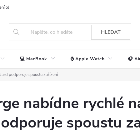
ení obchodu
📃 Obchodní podmínky
🔒 Ochrana os. údajů
📞 Ko
HLEDAT
💻 MacBook
⌚ Apple Watch
🎧 Ai
ndard podporuje spoustu zařízení
ge nabídne rychlé na
odporuje spoustu za