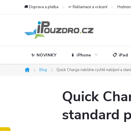
Přejít
🚚 Doprava a platba
↩️ Reklamace a vrácení
Hodnoc
na
obsah
✨ NOVINKY
📱 iPhone
📋 iPad
Blog
Quick Charge nabídne rychlé nabíjení a sta
Domů
Quick Char
standard p