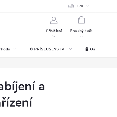
ntakt
💼 Pro firmy
CZK
NÁKUPNÍ
KOŠÍK
Prázdný košík
Přihlášení
rPods
⚙️ PŘÍSLUŠENSTVÍ
🤖 Ostatní značk
bíjení a
řízení