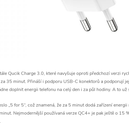
stále Qucik Charge 3.0, které navyšuje oproti předchozí verzi ry
% za 35 minut. Přináší i podporu USB-C konektorů a podporují je
dne doplnit energii telefonu na celý den i za půl hodiny. A to už s
lo „5 for 5“, což znamená, že za 5 minut dodá zařízení energii
minut. Nejmodernější používaná verze QC4+ je pak ještě o 15 % 
.