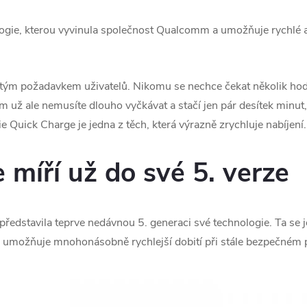
ogie, kterou vyvinula společnost Qualcomm a umožňuje rychlé a
astým požadavkem uživatelů. Nikomu se nechce čekat několik hod
už ale nemusíte dlouho vyčkávat a stačí jen pár desítek minut, 
e Quick Charge je jedna z těch, která výrazně zrychluje nabíjení.
 míří už do své 5. verze
dstavila teprve nedávnou 5. generaci své technologie. Ta se je
 umožňuje mnohonásobně rychlejší dobití při stále bezpečném p