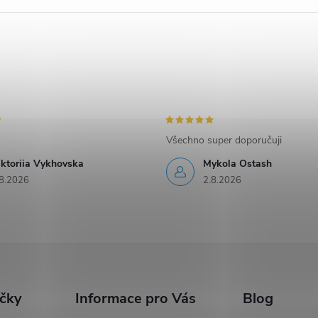
Všechno super doporučuji
iktoriia Vykhovska
Mykola Ostash
8.2026
2.8.2026
ačky
Informace pro Vás
Blog