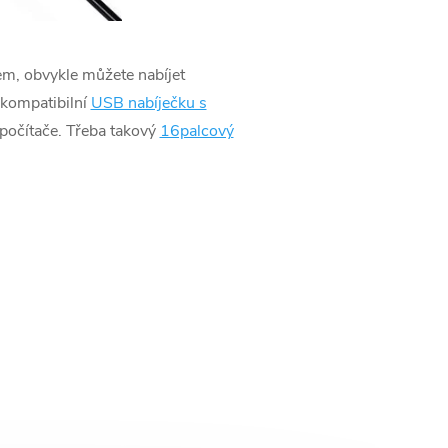
em, obvykle můžete nabíjet
 kompatibilní
USB nabíječku s
é počítače. Třeba takový
16palcový