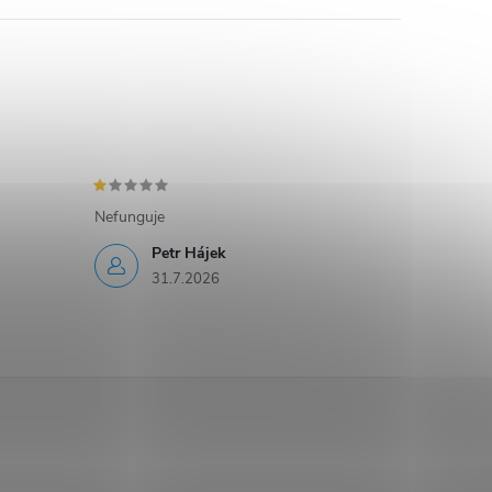
Nefunguje
Petr Hájek
31.7.2026