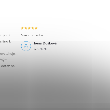
iž po 3
Vse v poradku
sláno k
Irena Došková
6.8.2026
evztahuje.
ěžným
n dotaz na