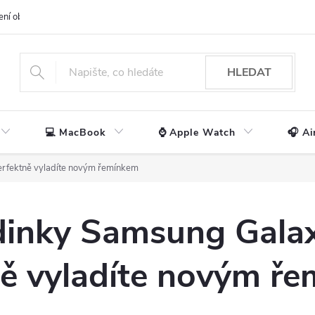
ení obchodu
📃 Obchodní podmínky
🔒 Ochrana os. údajů
📞 Ko
HLEDAT
💻 MacBook
⌚ Apple Watch
🎧 Ai
erfektně vyladíte novým řemínkem
dinky Samsung Gala
ně vyladíte novým ř