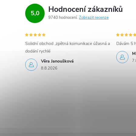
Hodnocení zákazníků
5,0
9740 hodnocení
Zobrazit recenze
Solidní obchod ,zpětná komunikace úžasná a
Dávám 5 h
dodání rychlé
M
7.
Věra Janoušková
8.8.2026