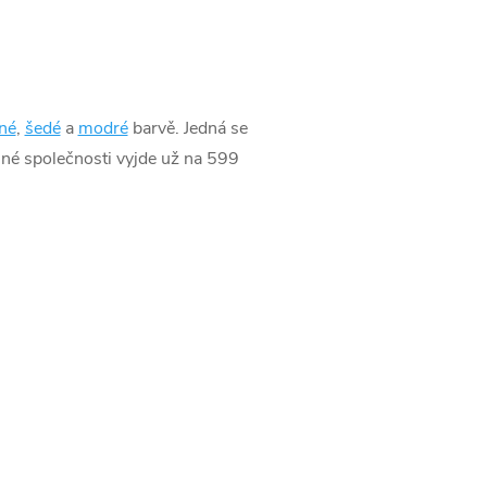
né
,
šedé
a
modré
barvě. Jedná se
jné společnosti vyjde už na 599