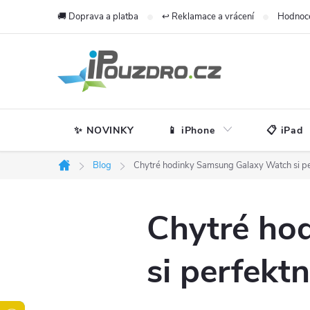
Přejít
🚚 Doprava a platba
↩️ Reklamace a vrácení
Hodnoc
na
obsah
✨ NOVINKY
📱 iPhone
📋 iPad
Blog
Chytré hodinky Samsung Galaxy Watch si p
Domů
Chytré ho
si perfekt