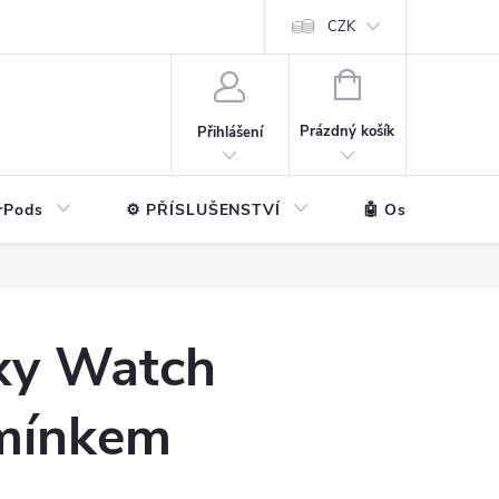
ntakt
💼 Pro firmy
CZK
NÁKUPNÍ
KOŠÍK
Prázdný košík
Přihlášení
rPods
⚙️ PŘÍSLUŠENSTVÍ
🤖 Ostatní značk
xy Watch
emínkem