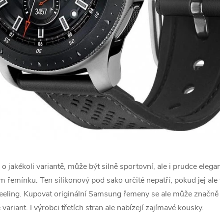
e o jakékoli variantě, může být silně sportovní, ale i prudce elega
 řemínku. Ten silikonový pod sako určitě nepatří, pokud jej al
feeling. Kupovat originální Samsung řemeny se ale může značně 
e variant. I výrobci třetích stran ale nabízejí zajímavé kousky.