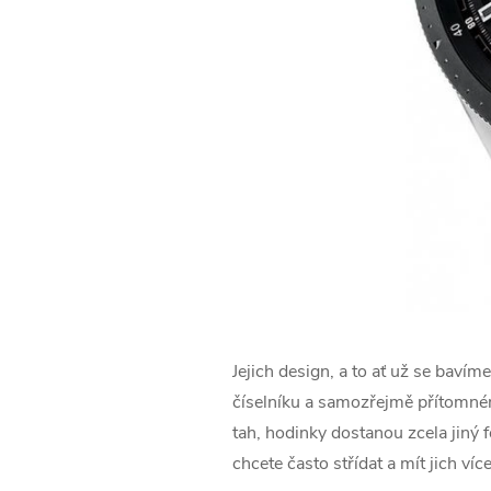
Jejich design, a to ať už se bavím
číselníku a samozřejmě přítomném
tah, hodinky dostanou zcela jiný 
chcete často střídat a mít jich víc