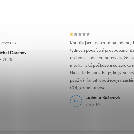
vezdicek
Koupila jsem pouzdro na Iphone, j
týdnech používání je ošoupané. Za
ichal Darebny
reklamaci, obchod odpovídá, že na
8.2026
mechanické poškození se záruka n
Na co tedy pouzdro je, když se b
používáním tak opotřebuje? Zaslá
ČOI, jak postupovat.
Ludmila Kučerová
7.8.2026