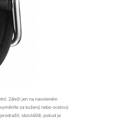
ntní. Záleží jen na navoleném
e vyměníte za kožený nebo ocelový
prodražit, obzvláště, pokud je