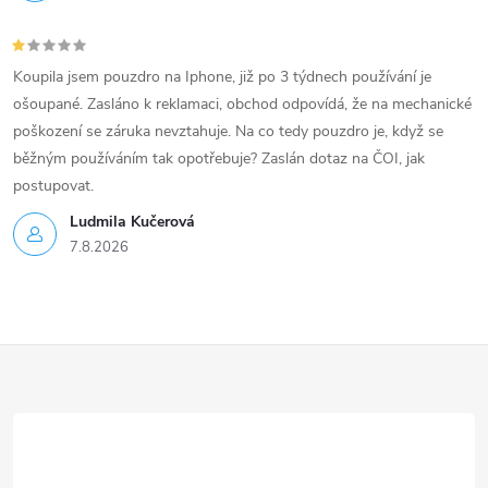
Koupila jsem pouzdro na Iphone, již po 3 týdnech používání je
ošoupané. Zasláno k reklamaci, obchod odpovídá, že na mechanické
poškození se záruka nevztahuje. Na co tedy pouzdro je, když se
běžným používáním tak opotřebuje? Zaslán dotaz na ČOI, jak
postupovat.
Ludmila Kučerová
7.8.2026
Z
á
p