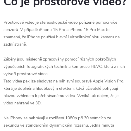
Co je prostorové video?
Prostorové video je stereoskopické video pořízené pomocí více
senzorů. V případě iPhonu 15 Pro a iPhonu 15 Pro Max to
znamená, že iPhone používá hlavní i ultraširokoúhlou kameru na
zadní straně.
Záběry jsou následně zpracovány pomocí různých pokročilých
výpočetních fotografických technik a komprese HEVC, která z nich
vytvoří prostorové video.
Tato videa pak lze sledovat na náhlavní soupravě Apple Vision Pro,
která je doplněna hloubkovým efektem, když uživatelé pohybují
hlavou vzhledem k přehrávanému videu. Vzniká tak dojem, že je
video nahrané ve 3D.
Na iPhony se nahrávají v rozlišení 1080p při 30 snímcích za
sekundu ve standardním dynamickém rozsahu. Jedna minuta