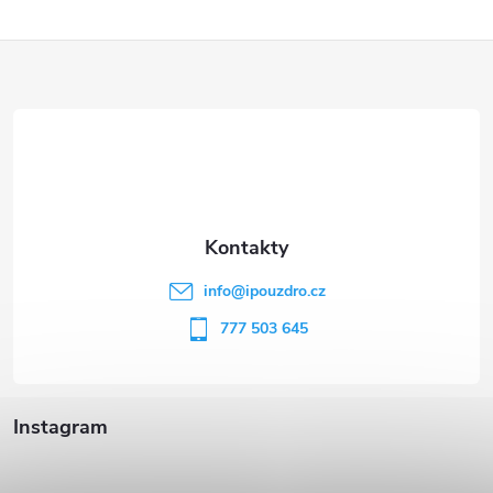
Z
á
p
a
t
info
@
ipouzdro.cz
í
777 503 645
Instagram