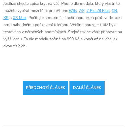
Jestliže chcete spíše kryt na váš iPhone dle modelu, který vlastníte,
můžete vybírat mezi těmi pro iPhone
6/6s
,
7/8
,
7 Plus/8 Plus
,
XR
,
XS
a
XS Max
. Počítejte s maximální ochranou nejen proti vodě, ale i
proti náhodnému poškození telefonu. Většina pouzder totiž byla
testována v náročných podmínkách. Stejně tak se však připravte na
vyšší cenu. Ta dle modelu začíná na 999 Kč a končí až na více jak
dvou tisících.
PŘEDCHOZÍ ČLÁNEK
DALŠÍ ČLÁNEK