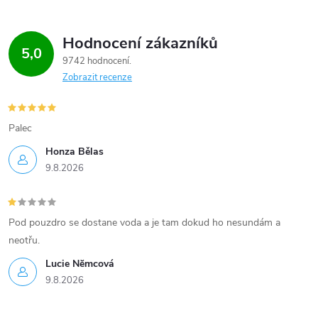
Hodnocení zákazníků
5,0
9742 hodnocení
Zobrazit recenze
Palec
Honza Bělas
9.8.2026
Pod pouzdro se dostane voda a je tam dokud ho nesundám a
neotřu.
Lucie Nĕmcová
9.8.2026