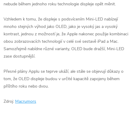
nebude během jednoho roku technologie displeje opět měnit.
Vzhledem k tomu, že displeje s podsvícením Mini-LED nabízejí
mnoho stejných výhod jako OLED, jako je vysoký jas a vysoký
kontrast, jednou z možností je, že Apple nakonec použije kombinaci
obou zobrazovacích technologií v celé své sestavě iPad a Mac.
Samozřejmě nabídne různé varianty, OLED bude dražší, Mini-LED
zase dostupnější.
Přesné plány Applu se teprve ukáží, ale stále se objevují důkazy o
tom, že OLED displeje budou v určité kapacitě zapojeny během
příštího roku nebo dvou.
Zdroj:
Macrumors