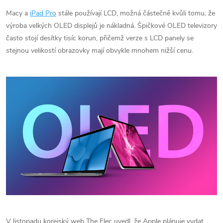
Macy a
iPad Pro
stále používají LCD, možná částečně kvůli tomu, že
výroba velkých OLED displejů je nákladná. Špičkové OLED televizory
často stojí desítky tisíc korun, přičemž verze s LCD panely se
stejnou velikostí obrazovky mají obvykle mnohem nižší cenu.
V listopadu korejský web The Elec uvedl, že Apple plánuje vydat