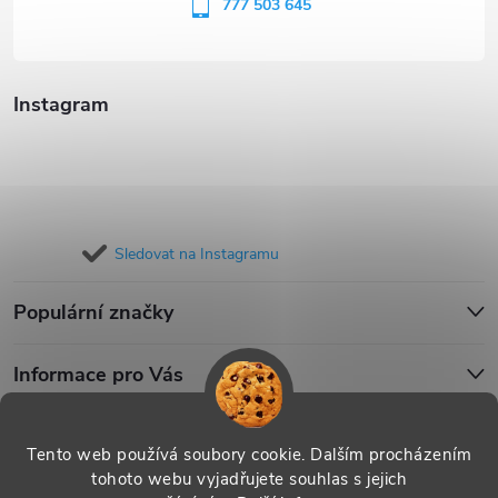
í
777 503 645
Instagram
Sledovat na Instagramu
Populární značky
Informace pro Vás
Blog
Tento web používá soubory cookie. Dalším procházením
tohoto webu vyjadřujete souhlas s jejich