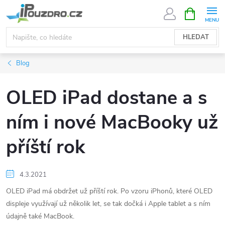
Přejít
NÁKUPNÍ
KOŠÍK
na
obsah
HLEDAT
Blog
OLED iPad dostane a s
ním i nové MacBooky už
příští rok
4.3.2021
OLED iPad má obdržet už příští rok. Po vzoru iPhonů, které OLED
displeje využívají už několik let, se tak dočká i Apple tablet a s ním
údajně také MacBook.