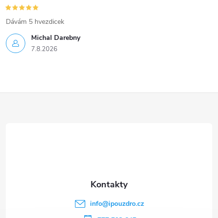
Dávám 5 hvezdicek
Michal Darebny
7.8.2026
Z
á
p
a
t
info
@
ipouzdro.cz