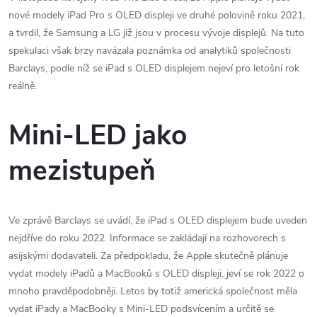
nové modely iPad Pro s OLED displeji ve druhé polovině roku 2021,
a tvrdil, že Samsung a LG již jsou v procesu vývoje displejů. Na tuto
spekulaci však brzy navázala poznámka od analytiků společnosti
Barclays, podle níž se iPad s OLED displejem nejeví pro letošní rok
reálně.
Mini-LED jako
mezistupeň
Ve zprávě Barclays se uvádí, že iPad s OLED displejem bude uveden
nejdříve do roku 2022. Informace se zakládají na rozhovorech s
asijskými dodavateli. Za předpokladu, že Apple skutečně plánuje
vydat modely iPadů a MacBooků s OLED displeji, jeví se rok 2022 o
mnoho pravděpodobněji. Letos by totiž americká společnost měla
vydat iPady a MacBooky s Mini-LED podsvícením a určitě se