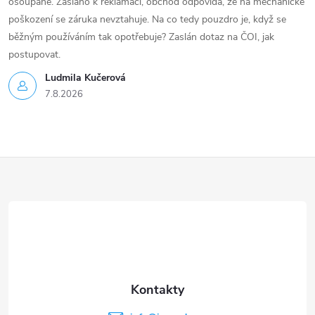
ošoupané. Zasláno k reklamaci, obchod odpovídá, že na mechanické
poškození se záruka nevztahuje. Na co tedy pouzdro je, když se
běžným používáním tak opotřebuje? Zaslán dotaz na ČOI, jak
postupovat.
Ludmila Kučerová
7.8.2026
Z
á
p
a
t