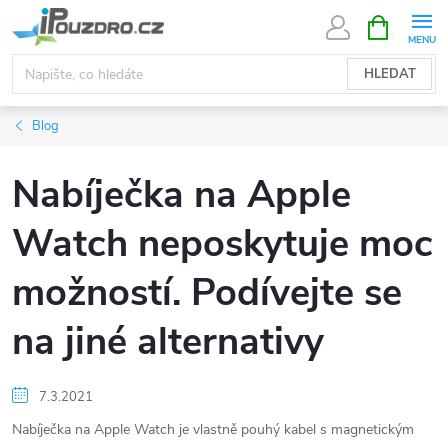
Přejít
NÁKUPNÍ
KOŠÍK
na
obsah
HLEDAT
Blog
Nabíječka na Apple
Watch neposkytuje moc
možností. Podívejte se
na jiné alternativy
7.3.2021
Nabíječka na Apple Watch je vlastně pouhý kabel s magnetickým