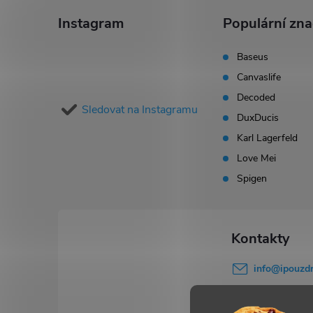
á
Instagram
Populární zn
p
Baseus
Canvaslife
a
Decoded
Sledovat na Instagramu
t
DuxDucis
Karl Lagerfeld
í
Love Mei
Spigen
info
@
ipouzdr
777 503 645