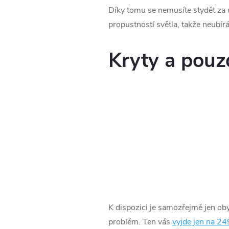
Díky tomu se nemusíte stydět za u
propustností světla, takže neubír
Kryty a pouz
K dispozici je samozřejmě jen ob
problém. Ten vás
vyjde jen na 24