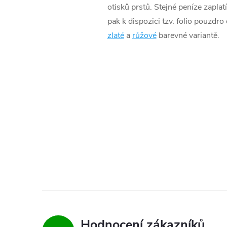
otisků prstů. Stejné peníze zaplatí
pak k dispozici tzv. folio pouzdro
zlaté
a
růžové
barevné variantě.
Hodnocení zákazníků