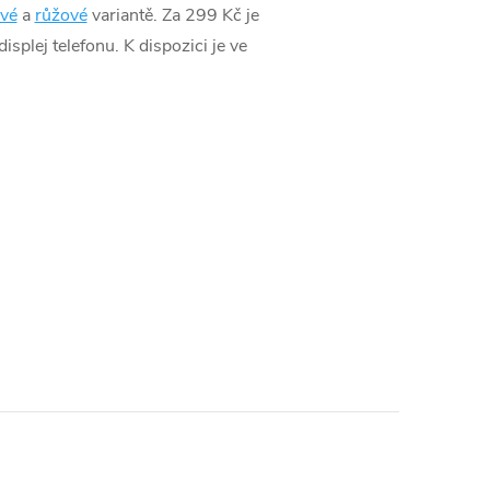
vé
a
růžové
variantě. Za 299 Kč je
splej telefonu. K dispozici je ve