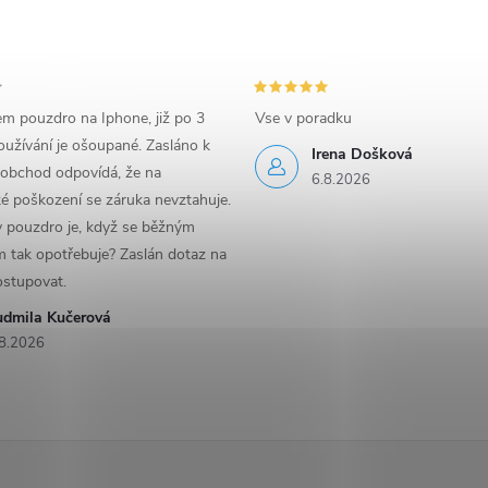
em pouzdro na Iphone, již po 3
Vse v poradku
užívání je ošoupané. Zasláno k
Irena Došková
 obchod odpovídá, že na
6.8.2026
é poškození se záruka nevztahuje.
y pouzdro je, když se běžným
 tak opotřebuje? Zaslán dotaz na
ostupovat.
udmila Kučerová
8.2026