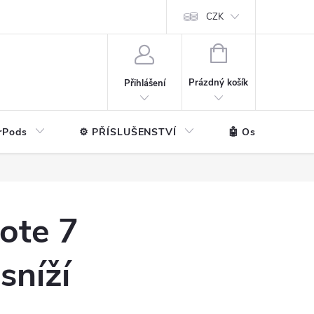
ntakt
💼 Pro firmy
CZK
NÁKUPNÍ
KOŠÍK
Prázdný košík
Přihlášení
rPods
⚙️ PŘÍSLUŠENSTVÍ
🤖 Ostatní značk
ote 7
sníží