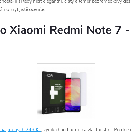
hcete-li si tedy ničit elegantní, čistý a téměř bezrámečkový des
žmo kryt jistě oceníte.
o Xiaomi Redmi Note 7 - 
 na pouhých 249 Kč
, vyniká hned několika vlastnostmi. Předně n