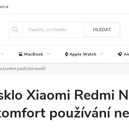
ení obchodu
📃 Obchodní podmínky
🔒 Ochrana os. údajů
📞 Ko
HLEDAT
💻 MacBook
⌚ Apple Watch
🎧 Ai
a komfort používání nesníží
sklo Xiaomi Redmi N
komfort používání ne