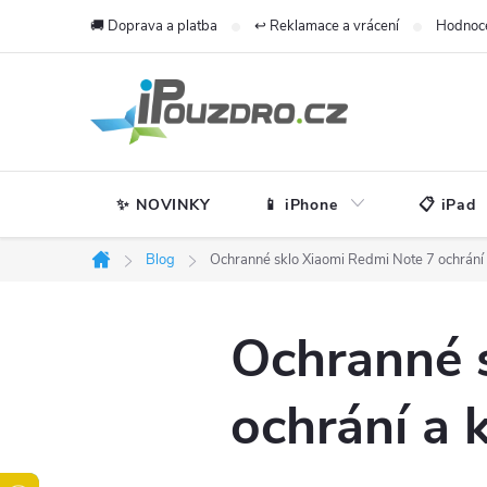
Přejít
🚚 Doprava a platba
↩️ Reklamace a vrácení
Hodnoc
na
obsah
✨ NOVINKY
📱 iPhone
📋 iPad
Blog
Ochranné sklo Xiaomi Redmi Note 7 ochrání 
Domů
Ochranné 
ochrání a 