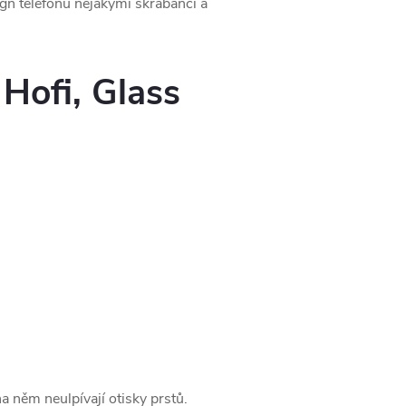
ign telefonu nějakými škrábanci a
Hofi, Glass
a něm neulpívají otisky prstů.