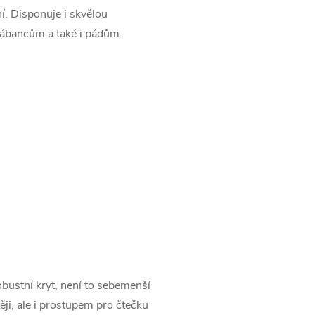
í. Disponuje i skvělou
škrábancům a také i pádům.
robustní kryt, není to sebemenší
ěji, ale i prostupem pro čtečku