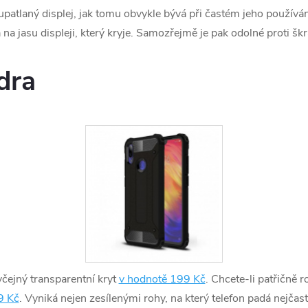
patlaný displej, jak tomu obvykle bývá při častém jeho používán
á na jasu displeji, který kryje. Samozřejmě je pak odolné proti 
dra
yčejný transparentní kryt
v hodnotě 199 Kč
. Chcete-li patřičně 
9 Kč
. Vyniká nejen zesílenými rohy, na který telefon padá nejčast