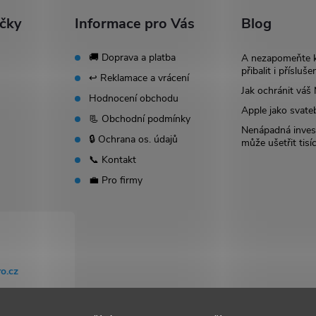
ačky
Informace pro Vás
Blog
🚚 Doprava a platba
A nezapomeňte 
přibalit i přísluše
↩️ Reklamace a vrácení
Jak ochránit vá
Hodnocení obchodu
Apple jako svate
📃 Obchodní podmínky
Nenápadná invest
🔒 Ochrana os. údajů
může ušetřit tisí
📞 Kontakt
💼 Pro firmy
o.cz