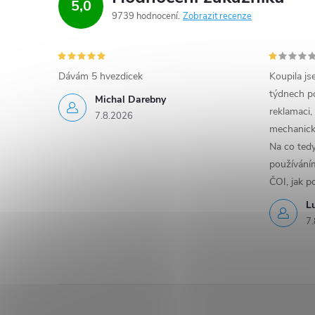
5,0
9739 hodnocení
Zobrazit recenze
Dávám 5 hvezdicek
Koupila js
týdnech po
Michal Darebny
reklamaci,
7.8.2026
mechanick
Na co ted
používáním
ČOI, jak p
L
7.
Z