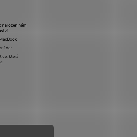
k narozeninám
nství
š MacBook
bní dar
ice, která
ce