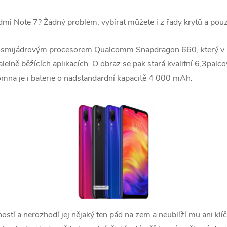
i Note 7? Žádný problém, vybírat můžete i z řady krytů a pouzd
osmijádrovým procesorem Qualcomm Snapdragon 660, který v 
alelně běžících aplikacích. O obraz se pak stará kvalitní 6,3pal
tomna je i baterie o nadstandardní kapacitě 4 000 mAh.
stí a nerozhodí jej nějaký ten pád na zem a neublíží mu ani klíč