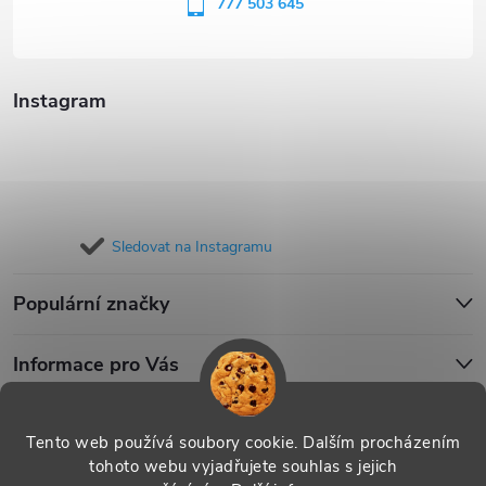
í
777 503 645
Instagram
Sledovat na Instagramu
Populární značky
Informace pro Vás
Blog
Tento web používá soubory cookie. Dalším procházením
tohoto webu vyjadřujete souhlas s jejich