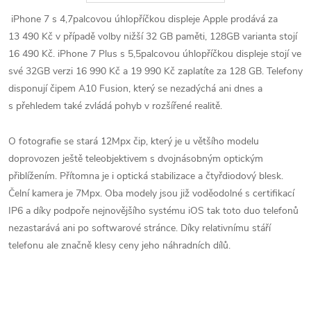
iPhone 7 s 4,7palcovou úhlopříčkou displeje Apple prodává za
13 490 Kč v případě volby nižší 32 GB paměti, 128GB varianta stojí
16 490 Kč. iPhone 7 Plus s 5,5palcovou úhlopříčkou displeje stojí ve
své 32GB verzi 16 990 Kč a 19 990 Kč zaplatíte za 128 GB. Telefony
disponují čipem A10 Fusion, který se nezadýchá ani dnes a
s přehledem také zvládá pohyb v rozšířené realitě.
O fotografie se stará 12Mpx čip, který je u většího modelu
doprovozen ještě teleobjektivem s dvojnásobným optickým
přiblížením. Přítomna je i optická stabilizace a čtyřdiodový blesk.
Čelní kamera je 7Mpx. Oba modely jsou již voděodolné s certifikací
IP6 a díky podpoře nejnovějšího systému iOS tak toto duo telefonů
nezastarává ani po softwarové stránce. Díky relativnímu stáří
telefonu ale značně klesy ceny jeho náhradních dílů.