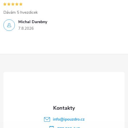
Dávám 5 hvezdicek
Michal Darebny
7.8.2026
Z
á
p
a
t
info
@
ipouzdro.cz