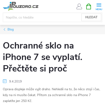
Přejít
NÁKUPNÍ
KOŠÍK
na
obsah
HLEDAT
Blog
Ochranné sklo na
iPhone 7 se vyplatí.
Přečtěte si proč
9.4.2019
Oprava displeje může vyjít draho. Nehledě na to, že něco stojí i čas,
kdy na ni musíte čekat. Přitom za ochranné sklo na iPhone 7
zaplatíte jen 250 Kč.