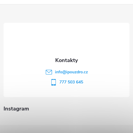
Z
á
p
a
t
info
@
ipouzdro.cz
í
777 503 645
Instagram