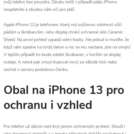
svůj telefon bez pouzdra. Záruku totiž v případě pádu iPhonu
neuplatníte a zbudou vám oči pro pláč.
Apple iPhone 13 je telefonem, který má zvýšenou odolnost vůči
pádům a škrábancům. Jeho displej chrání ochranné sklo Ceramic
Shield. Na první pohled vypadá velmi hezky. Ale pokud si myslíte, že
když vám spadne na tvrdý beton a nic se mu nestane, jste na omylu!
V lepším případě ho bude zdobit škrábanec, v horším se displej
rozbije. A nemá pak smysl kupovat nový za několik tisíc nebo
nechat v servisu podobnou částku.
Obal na iPhone 13 pro
ochranu i vzhled
Pro telefon už dávno není kryt jenom ochranným prvkem. Slouží i
jako designový doplněk a v mnoha případech dokáže poskytnout i