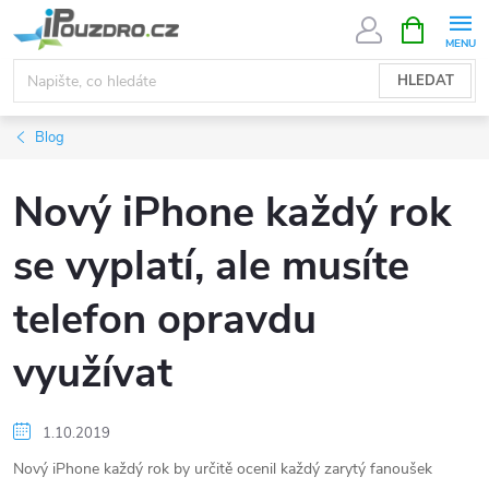
Přejít
NÁKUPNÍ
KOŠÍK
na
obsah
HLEDAT
Blog
Nový iPhone každý rok
se vyplatí, ale musíte
telefon opravdu
využívat
1.10.2019
Nový iPhone každý rok by určitě ocenil každý zarytý fanoušek