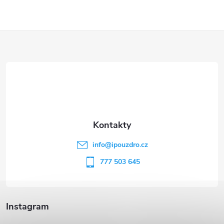
Z
á
p
a
t
info
@
ipouzdro.cz
í
777 503 645
Instagram