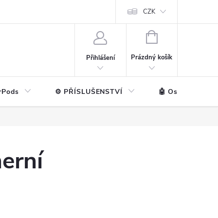
ntakt
💼 Pro firmy
CZK
NÁKUPNÍ
KOŠÍK
Prázdný košík
Přihlášení
rPods
⚙️ PŘÍSLUŠENSTVÍ
🤖 Ostatní značk
erní