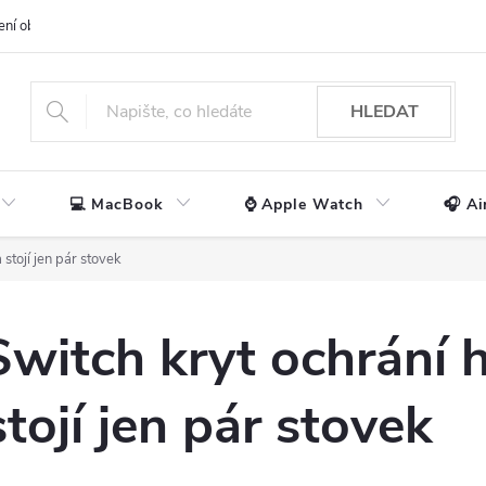
ení obchodu
📃 Obchodní podmínky
🔒 Ochrana os. údajů
📞 Ko
HLEDAT
💻 MacBook
⌚ Apple Watch
🎧 Ai
 stojí jen pár stovek
witch kryt ochrání h
stojí jen pár stovek