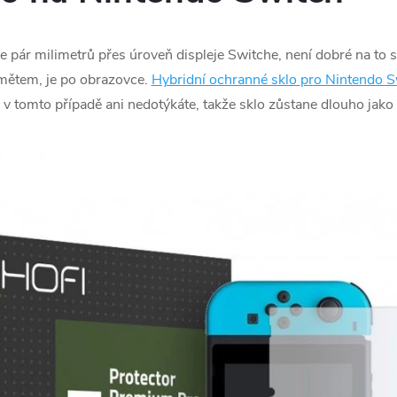
e pár milimetrů přes úroveň displeje Switche, není dobré na to
dmětem, je po obrazovce.
Hybridní ochranné sklo
pro Nintendo S
e v tomto případě ani nedotýkáte, takže sklo zůstane dlouho jako