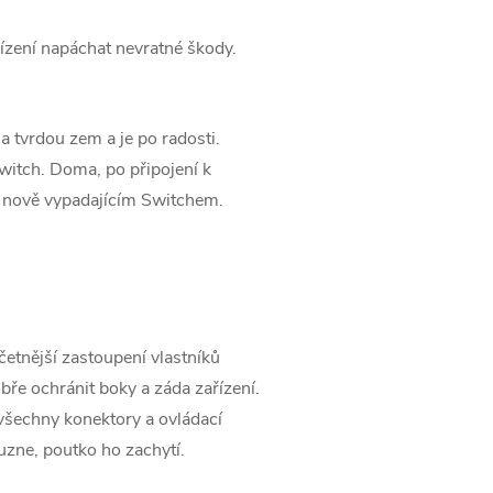
řízení napáchat nevratné škody.
na tvrdou zem a je po radosti.
witch. Doma, po připojení k
le nově vypadajícím Switchem.
etnější zastoupení vlastníků
ře ochránit boky a záda zařízení.
všechny konektory a ovládací
uzne, poutko ho zachytí.