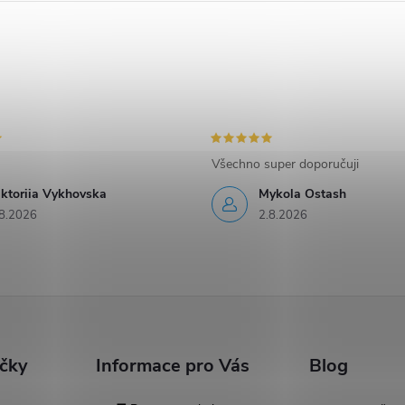
Všechno super doporučuji
iktoriia Vykhovska
Mykola Ostash
8.2026
2.8.2026
ačky
Informace pro Vás
Blog