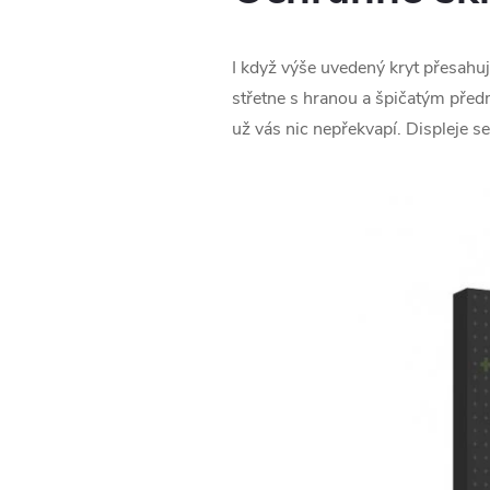
I když výše uvedený kryt přesahuj
střetne s hranou a špičatým pře
už vás nic nepřekvapí. Displeje s