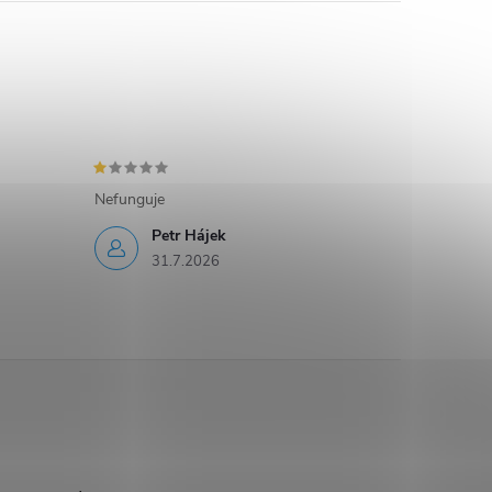
Nefunguje
Petr Hájek
31.7.2026