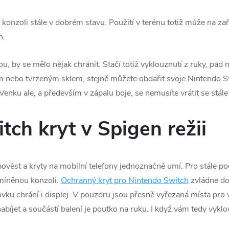
konzoli stále v dobrém stavu. Použití v terénu totiž může na za
n.
ou, by se mělo nějak chránit. Stačí totiž vyklouznutí z ruky, pád 
tem nebo tvrzeným sklem, stejně můžete obdařit svoje Nintendo S
. Venku ale, a především v zápalu boje, se nemusíte vrátit se stá
tch kryt v Spigen režii
věst a kryty na mobilní telefony jednoznačně umí. Pro stále poč
zmíněnou konzoli.
Ochranný kryt pro Nintendo Switch
zvládne dob
vku chrání i displej. V pouzdru jsou přesně vyřezaná místa pro 
abíjet a součástí balení je poutko na ruku. I když vám tedy vyklo