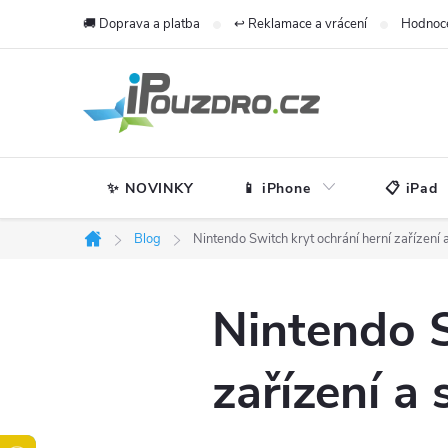
Přejít
🚚 Doprava a platba
↩️ Reklamace a vrácení
Hodnoc
na
obsah
✨ NOVINKY
📱 iPhone
📋 iPad
Blog
Nintendo Switch kryt ochrání herní zařízení a
Domů
Nintendo S
zařízení a 