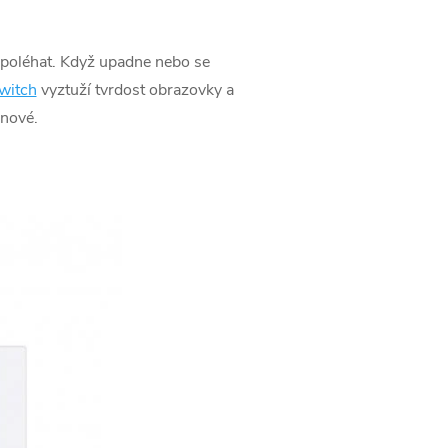
 spoléhat. Když upadne nebo se
witch
vyztuží tvrdost obrazovky a
 nové.