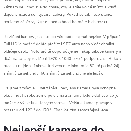
Záznam se uchovává do chvíle, kdy je stále volné místo a když
dojde, smažou se nejstarší záběry. Pokud se tak něco stane,
pořízený záběr využijete hned a hned ho máte k dispozici.
Rozlišení kamery je asi to, co vás bude zajímat nejvíce. V případě
Full HD je možné dobře přečíst i SPZ auta nebo vidět detailní
obličeje osob. Proto určitě doporučujeme nákup takové kamery a
dbát na to, aby rozlišení 1920 x 1080 pixelů podporovala. Ruku v
ruce s tím jde snímková frekvence. Minimum je 30 (případně 24)
snímků za sekundu, 60 snímků za sekundu je ale lepších.
Už jsme zmiňovali úhel záběru, tedy aby kamera byla schopna
obsáhnout široké zorné pole a na záznamu bylo vidět vše, co je
možné z výhledu auta vypozorovat. Většina kamer pracuje v
rozsahu od 120
° do 170 °. Čím více, tím samozřejmě lépe.
Nejlepší kamera do