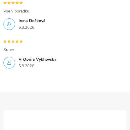
Vse v poradku
Irena Došková
6.8.2026
Super
Viktoriia Vykhovska
5.8.2026
Z
á
p