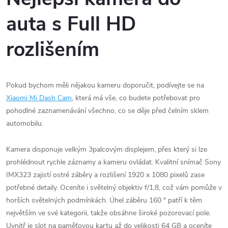
auta s Full HD
rozlišením
Pokud bychom měli nějakou kameru doporučit, podívejte se na
Xiaomi
Mi Dash Cam
, která má vše, co budete potřebovat pro
pohodlné zaznamenávání všechno, co se děje před čelním sklem
automobilu.
Kamera disponuje velkým 3palcovým displejem, přes který si lze
prohlédnout rychle záznamy a kameru ovládat. Kvalitní snímač Sony
IMX323 zajistí ostré záběry a rozlišení 1920 x 1080 pixelů zase
potřebné detaily. Oceníte i světelný objektiv f/1,8, což vám pomůže v
horších světelných podmínkách. Úhel záběru 160 ° patří k těm
největším ve své kategorii, takže obsáhne široké pozorovací pole.
Uvnitř je slot na paměťovou kartu až do velikosti 64 GB a oceníte