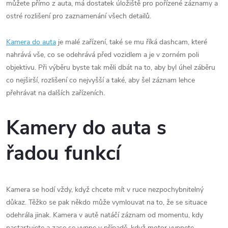
můžete přímo z auta, má dostatek úložiště pro pořízené záznamy a
ostré rozlišení pro zaznamenání všech detailů.
Kamera do auta
je malé zařízení, také se mu říká dashcam, které
nahrává vše, co se odehrává před vozidlem a je v zorném poli
objektivu. Při výběru byste tak měli dbát na to, aby byl úhel záběru
co nejširší, rozlišení co nejvyšší a také, aby šel záznam lehce
přehrávat na dalších zařízeních.
Kamery do auta s
řadou funkcí
Kamera se hodí vždy, když chcete mít v ruce nezpochybnitelný
důkaz. Těžko se pak někdo může vymlouvat na to, že se situace
odehrála jinak. Kamera v autě natáčí záznam od momentu, kdy
nastartujete a zase se vypne v případě, když motor vypnete.