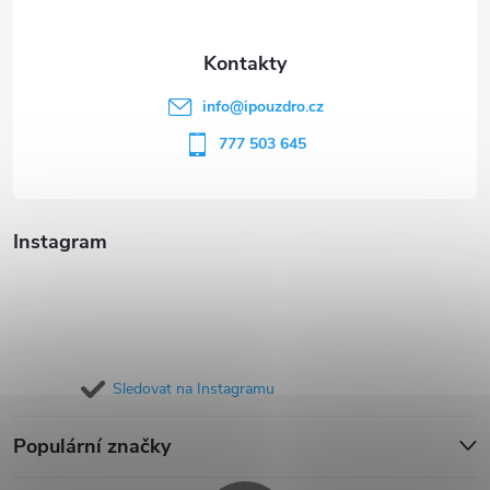
a
t
info
@
ipouzdro.cz
í
777 503 645
Instagram
Sledovat na Instagramu
Populární značky