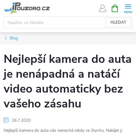
Přejít
NÁKUPNÍ
KOŠÍK
na
obsah
HLEDAT
Blog
Nejlepší kamera do auta
je nenápadná a natáčí
video automaticky bez
vašeho zásahu
26.7.2020
Nejlepší kamera do auta vás nenechá nikdy ve štychu. Nabíjet ji