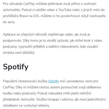
Pro uživatele CarPlay můžete přehrávat zvuk přímo z rozhraní
automobilu. Pokud si uložíte video z YouTube nebo z jiných míst do
prohlížeče Brave na iOS, můžete si ho poslechnout, když nastoupíte
do auta.
Aplikace ze zřejmých důvodů nepřehraje video, ale zvuk je
podporován. Díky tomu je to skvělý způsob, jak držet krok s video
podcasty, vypravěči příběhů a dalšími videosériemi, kde vizuální
stránka není důležitá.
Spotify
Populární streamovací služba
Spotify
má i povedenou verzi pro
CarPlay. Díky ní můžete cestou autem poslouchat svojí oblíbenou
hudbu nebo podcasty. Pokud nebudete chtít platit měsíční
předplatné, nemusíte. Služba funguje i zdarma, ale mezi jednotlivými
skladbami se vyskytují reklamy.