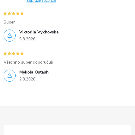
Zobrazit recenze
Super
Viktoriia Vykhovska
5.8.2026
Všechno super doporučuji
Mykola Ostash
2.8.2026
Z
á