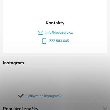
p
a
t
info
@
ipouzdro.cz
í
777 503 645
Instagram
Sledovat na Instagramu
Populární značky