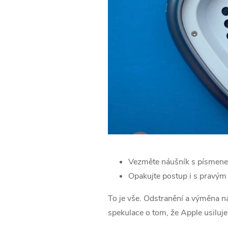
Vezměte náušník s písmene
Opakujte postup i s pravý
To je vše. Odstranění a výměna n
spekulace o tom, že Apple usiluj