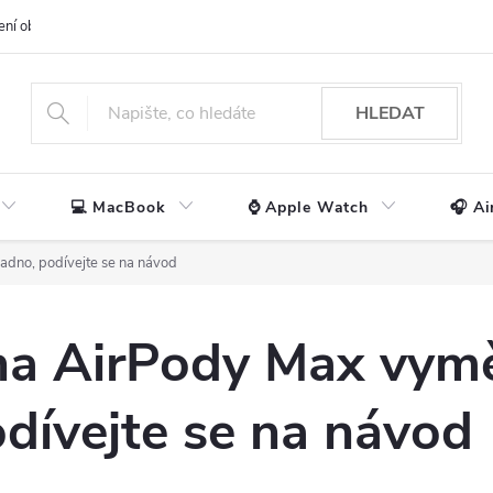
ení obchodu
📃 Obchodní podmínky
🔒 Ochrana os. údajů
📞 Ko
HLEDAT
💻 MacBook
⌚ Apple Watch
🎧 Ai
adno, podívejte se na návod
na AirPody Max vymě
dívejte se na návod