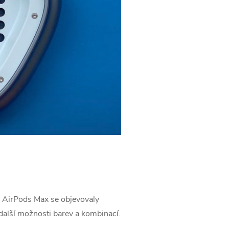
 AirPods Max‌ se objevovaly
další možnosti barev a kombinací.