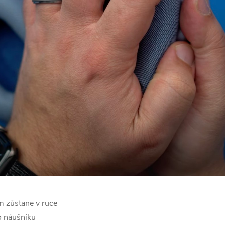
m zůstane v ruce
o náušníku