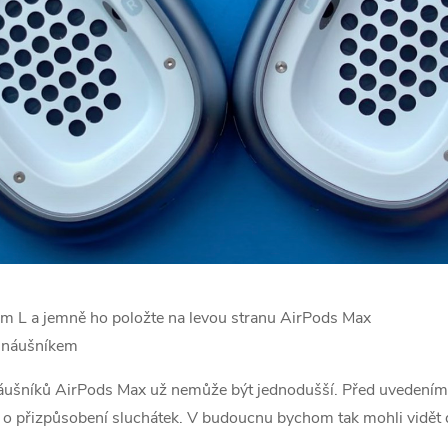
m L a jemně ho položte na levou stranu AirPods Max
m náušníkem
áušníků ‌AirPods Max‌ už nemůže být jednodušší. Před uvedením
e o přizpůsobení sluchátek. V budoucnu bychom tak mohli vidět 