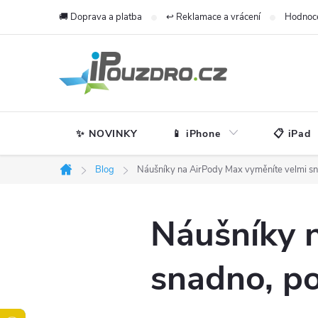
Přejít
🚚 Doprava a platba
↩️ Reklamace a vrácení
Hodnoc
na
obsah
✨ NOVINKY
📱 iPhone
📋 iPad
Blog
Náušníky na AirPody Max vyměníte velmi sn
Domů
Náušníky 
snadno, po