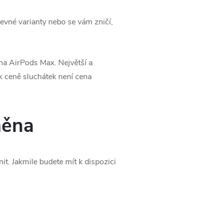
revné varianty nebo se vám zničí,
a AirPods Max. Největší a
k ceně sluchátek není cena
měna
it. Jakmile budete mít k dispozici