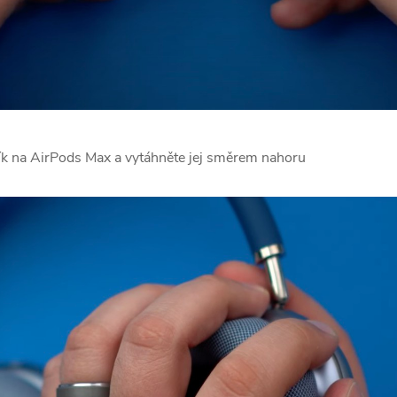
k na AirPods Max a vytáhněte jej směrem nahoru