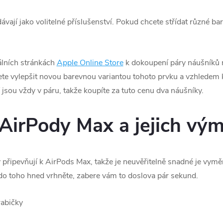
ají jako volitelné příslušenství. Pokud chcete střídat různé ba
iálních stránkách
Apple Online Store
k dokoupení páry náušníků n
ete vylepšit novou barevnou variantou tohoto prvku a vzhledem 
 jsou vždy v páru, takže koupíte za tuto cenu dva náušníky.
AirPody Max a jejich vý
řipevňují k ‌AirPods Max‌, takže je neuvěřitelně snadné je vyměn
 do toho hned vrhněte, zabere vám to doslova pár sekund.
rabičky