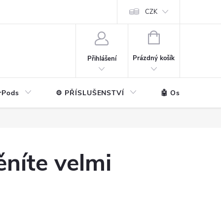
ntakt
💼 Pro firmy
CZK
NÁKUPNÍ
KOŠÍK
Prázdný košík
Přihlášení
rPods
⚙️ PŘÍSLUŠENSTVÍ
🤖 Ostatní značk
níte velmi