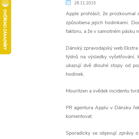
28.11.2015
Apple prohlásil, že prozkoumal 
způsobena jejich hodinkami. Dod
faktoru, a že v samotném pásku ne
Dánský zpravodajský web Ekstra B
týdnů na výsledky vyšetřování, k
ukazují dvě dlouhé stopy od po
hodinek.
Mouritzen a svědek incidentu tvrdí
PR agentura Applu v Dánsku řekl
komentovat.
Sporadicky se objevují zprávy 