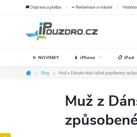
Přejít
🚚 Doprava a platba
↩️ Reklamace a vrácení
Hodnoc
na
obsah
✨ NOVINKY
📱 iPhone
📋 iPad
Blog
Muž z Dánska hlásí vážné popáleniny způs
Domů
Muž z Dáns
způsobené