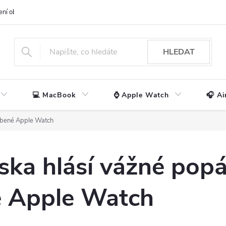
ení obchodu
📃 Obchodní podmínky
🔒 Ochrana os. údajů
📞 Ko
HLEDAT
💻 MacBook
⌚ Apple Watch
🎧 Ai
obené Apple Watch
ka hlásí vážné popá
 Apple Watch