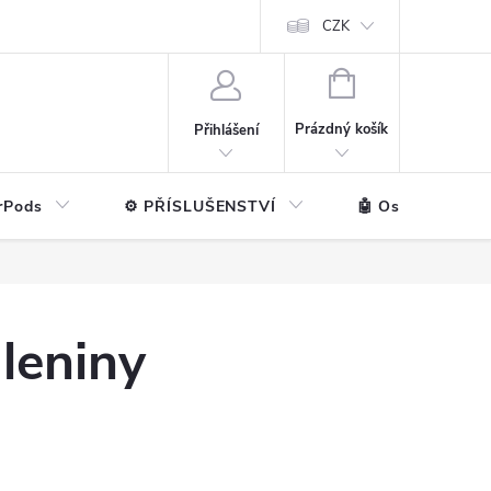
ntakt
💼 Pro firmy
CZK
NÁKUPNÍ
KOŠÍK
Prázdný košík
Přihlášení
rPods
⚙️ PŘÍSLUŠENSTVÍ
🤖 Ostatní značk
leniny