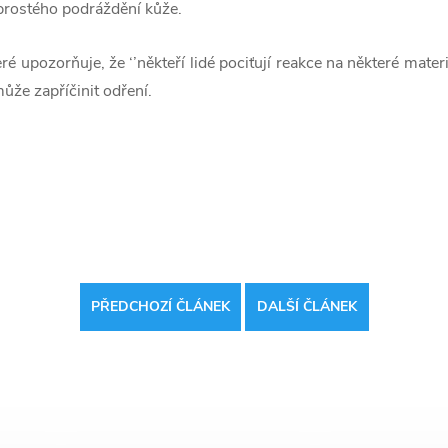
d prostého podráždění kůže.
 upozorňuje, že ‘’někteří lidé pociťují reakce na některé materi
může zapříčinit odření.
PŘEDCHOZÍ ČLÁNEK
DALŠÍ ČLÁNEK