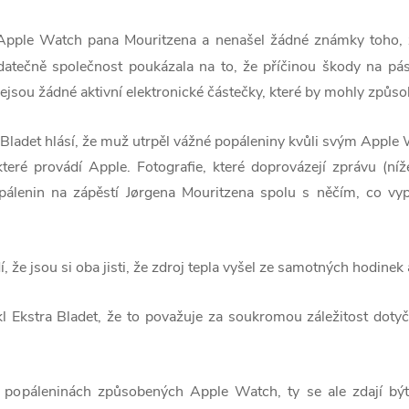
Apple Watch pana Mouritzena a nenašel žádné známky toho, že 
atečně společnost poukázala na to, že příčinou škody na pá
jsou žádné aktivní elektronické částečky, které by mohly způso
ladet hlásí, že muž utrpěl vážné popáleniny kvůli svým Apple
teré provádí Apple. Fotografie, které doprovázejí zprávu (níž
pálenin na zápěstí Jørgena Mouritzena spolu s něčím, co vy
, že jsou si oba jisti, že zdroj tepla vyšel ze samotných hodinek 
 Ekstra Bladet, že to považuje za soukromou záležitost dotyč
o popáleninách způsobených Apple Watch, ty se ale zdají 