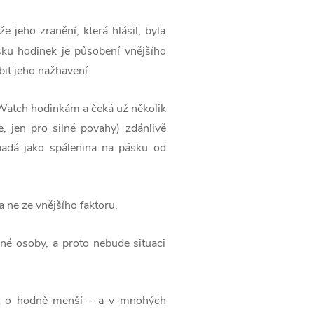
jeho zranění, která hlásil, byla
sku hodinek je působení vnějšího
bit jeho nažhavení.
 Watch hodinkám a čeká už několik
e, jen pro silné povahy) zdánlivě
padá jako spálenina na pásku od
a ne ze vnějšího faktoru.
né osoby, a proto nebude situaci
být o hodně menší – a v mnohých