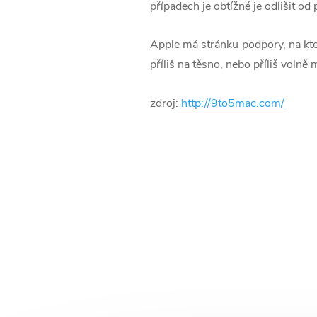
případech je obtížné je odlišit o
Apple má stránku podpory, na které
příliš na těsno, nebo příliš volně 
zdroj:
http://9to5mac.com/