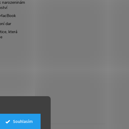
k narozeninám
nství
š MacBook
bní dar
ice, která
ce
Souhlasím