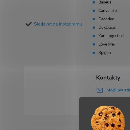
p
Baseus
Canvaslife
a
Decoded
Sledovat na Instagramu
t
DuxDucis
Karl Lagerfeld
í
Love Mei
Spigen
info
@
ipouzdr
777 503 645