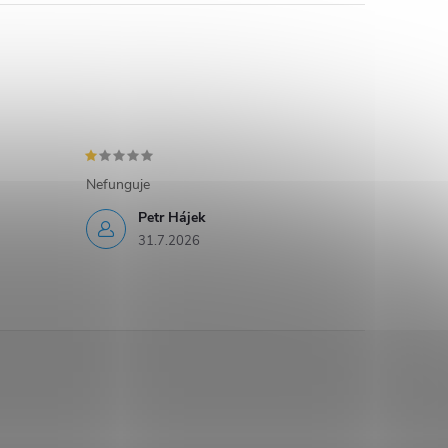
Nefunguje
Petr Hájek
31.7.2026