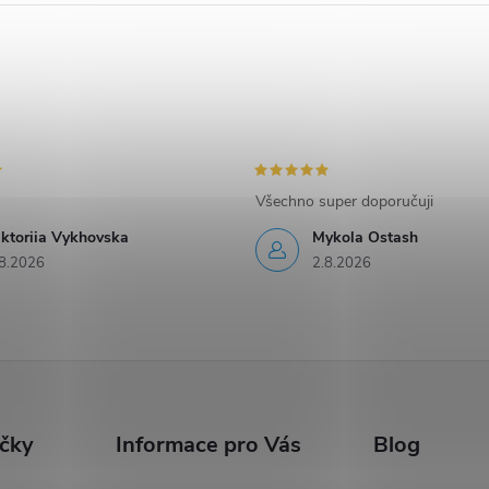
Všechno super doporučuji
iktoriia Vykhovska
Mykola Ostash
8.2026
2.8.2026
ačky
Informace pro Vás
Blog