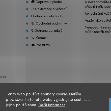
🚚 Doprava a platba
A nezapomeňte 
přibalit i přísluše
↩️ Reklamace a vrácení
Jak ochránit vá
Hodnocení obchodu
Apple jako svate
📃 Obchodní podmínky
Nenápadná invest
🔒 Ochrana os. údajů
může ušetřit tisí
📞 Kontakt
💼 Pro firmy
o.cz
Tento web používá soubory cookie. Dalším
procházením tohoto webu vyjadřujete souhlas s
jejich používáním.
Další informace
.