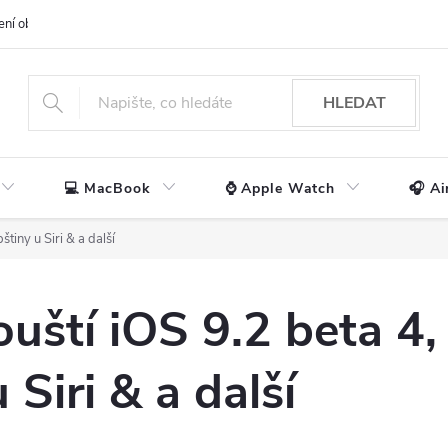
ení obchodu
📃 Obchodní podmínky
🔒 Ochrana os. údajů
📞 Ko
HLEDAT
💻 MacBook
⌚ Apple Watch
🎧 Ai
tiny u Siri & a další
uští iOS 9.2 beta 4
 Siri & a další