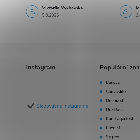
Viktoriia Vykhovska
M
5.8.2026
2.
Z
á
Instagram
Populární zn
p
Baseus
Canvaslife
a
Decoded
Sledovat na Instagramu
t
DuxDucis
Karl Lagerfeld
í
Love Mei
Spigen