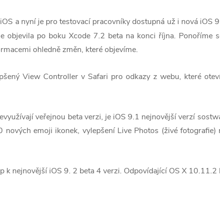
iOS a nyní je pro testovací pracovníky dostupná už i nová iOS 9
se objevila po boku Xcode 7.2 beta na konci října. Ponoříme s
formacemi ohledně změn, které objevíme.
epšený View Controller v Safari pro odkazy z webu, které oteví
nevyužívají veřejnou beta verzi, je iOS 9.1 nejnovější verzí sost
 nových emoji ikonek, vylepšení Live Photos (živé fotografie)
up k nejnovější iOS 9. 2 beta 4 verzi. Odpovídající OS X 10.11.2 