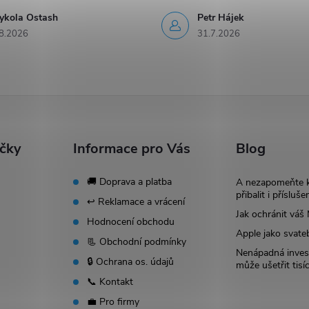
ykola Ostash
Petr Hájek
8.2026
31.7.2026
ačky
Informace pro Vás
Blog
🚚 Doprava a platba
A nezapomeňte 
přibalit i přísluše
↩️ Reklamace a vrácení
Jak ochránit vá
Hodnocení obchodu
Apple jako svate
📃 Obchodní podmínky
Nenápadná invest
🔒 Ochrana os. údajů
může ušetřit tisí
📞 Kontakt
💼 Pro firmy