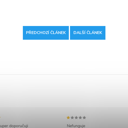
PŘEDCHOZÍ ČLÁNEK
DALŠÍ ČLÁNEK
uper doporučuji
Nefunguje