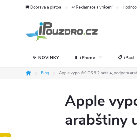
Přejít
🚚 Doprava a platba
↩️ Reklamace a vrácení
Hodnoc
na
obsah
✨ NOVINKY
📱 iPhone
📋 iPad
Blog
Apple vypouští iOS 9.2 beta 4, podporu arabš
Domů
Apple vypo
arabštiny u