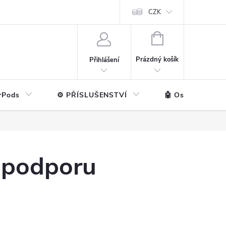
ntakt
💼 Pro firmy
CZK
NÁKUPNÍ
KOŠÍK
Prázdný košík
Přihlášení
rPods
⚙️ PŘÍSLUŠENSTVÍ
🤖 Ostatní značk
, podporu