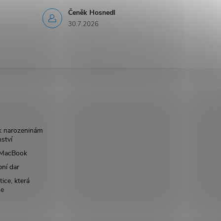
Čeněk Hosnedl
30.7.2026
k narozeninám
nství
š MacBook
bní dar
ice, která
ce