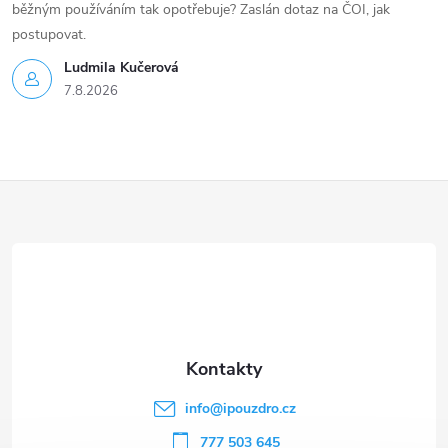
běžným používáním tak opotřebuje? Zaslán dotaz na ČOI, jak
postupovat.
Ludmila Kučerová
7.8.2026
Z
á
p
a
t
info
@
ipouzdro.cz
777 503 645