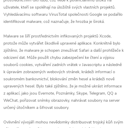
prostřednictvím GitHubu, což vede k potenciálnímu útoku na
uživatele, kteří se spoléhají na úložiště svých vlastních projektů.
Vyhledávacímu softwaru VirusTotal společnosti Google se podařilo
identifikovat malware, což naznačuje, že hrozba je široká.
Malware se šíří prostřednictvím infikovaných projektů Xcode,
protože může vytvářet škodlivě upravené aplikace. Konkrétně bylo
zjištěno, že malware je schopen zneužívat Safari a další prohlížeče k
odcizení dat. Může použít chybu zabezpečení ke čtení a výpisu
souborů cookies, vytváření zadních vrátek v Javascriptu a následně
k úpravám zobrazených webových stránek, krádeži informací o
soukromém bankovnictví, blokování změn hesel a krádeži nově
upravených hesel. Bylo také zjištěno, že je možné ukrást informace
z aplikací, jako jsou Evernote, Poznámky, Skype, Telegram, QQ a
WeChat, pořizovat snímky obrazovky, nahrávat soubory na server
určený útočníkem a šifrovat soubory.
Ovlivnění vývojáři mohou nevědomky distribuovat trojský kůň svým