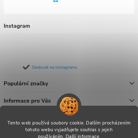
í
Instagram
Sledovat na Instagramu
Populární značky
Informace pro Vás
Blog
Tento web používá soubory cookie. Dalším procházením
tohoto webu vyjadřujete souhlas s jejich
používáním.
Další informace
.