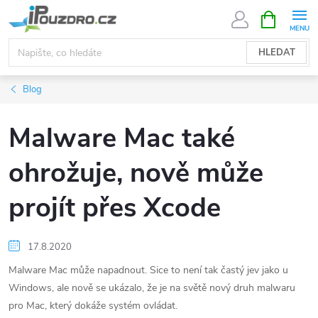
Přejít
NÁKUPNÍ
KOŠÍK
na
obsah
HLEDAT
Blog
Malware Mac také
ohrožuje, nově může
projít přes Xcode
17.8.2020
Malware Mac může napadnout. Sice to není tak častý jev jako u
Windows, ale nově se ukázalo, že je na světě nový druh malwaru
pro Mac, který dokáže systém ovládat.