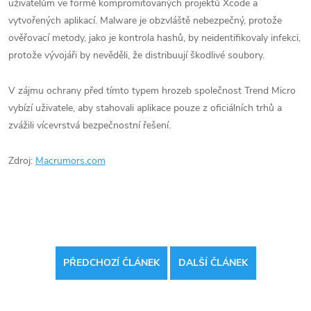
uživatelům ve formě kompromitovaných projektů Xcode a
vytvořených aplikací. Malware je obzvláště nebezpečný, protože
ověřovací metody, jako je kontrola hashů, by neidentifikovaly infekci,
protože vývojáři by nevěděli, že distribuují škodlivé soubory.
V zájmu ochrany před tímto typem hrozeb společnost Trend Micro
vybízí uživatele, aby stahovali aplikace pouze z oficiálních trhů a
zvážili vícevrstvá bezpečnostní řešení.
Zdroj:
Macrumors.com
PŘEDCHOZÍ ČLÁNEK
DALŠÍ ČLÁNEK