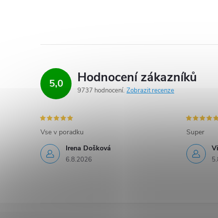
Hodnocení zákazníků
5,0
9737 hodnocení
Zobrazit recenze
Vse v poradku
Super
Irena Došková
V
6.8.2026
5.
Z