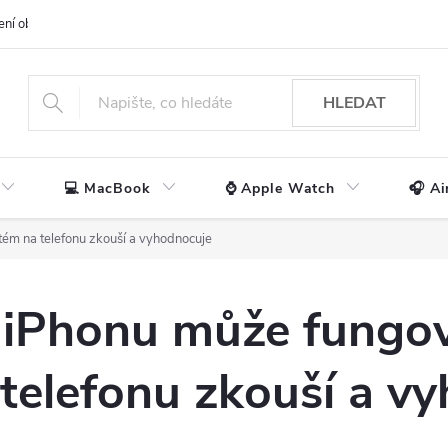
ení obchodu
📃 Obchodní podmínky
🔒 Ochrana os. údajů
📞 Ko
HLEDAT
💻 MacBook
⌚ Apple Watch
🎧 Ai
ém na telefonu zkouší a vyhodnocuje
iPhonu může fungov
telefonu zkouší a v