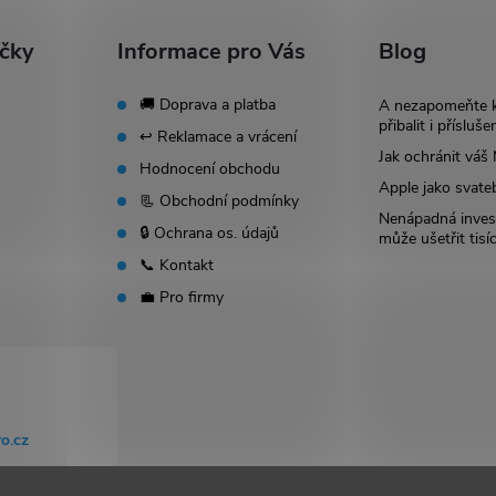
ačky
Informace pro Vás
Blog
🚚 Doprava a platba
A nezapomeňte 
přibalit i přísluše
↩️ Reklamace a vrácení
Jak ochránit vá
Hodnocení obchodu
Apple jako svate
📃 Obchodní podmínky
Nenápadná invest
🔒 Ochrana os. údajů
může ušetřit tisí
📞 Kontakt
💼 Pro firmy
o.cz