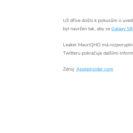
Už dříve došlo k pokusům o uved
byl navržen tak, aby se
Galaxy S8
Leaker MauriQHD má rozporuplné v
Twitteru pokračuje dalšími infor
Zdroj:
Appleinsider.com