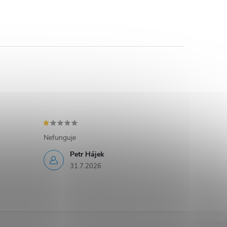
Nefunguje
Petr Hájek
31.7.2026