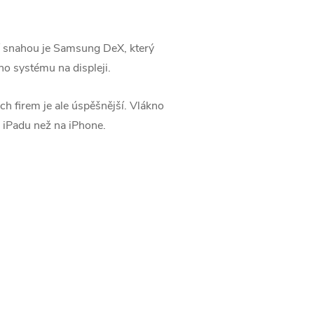
í snahou je Samsung DeX, který
ho systému na displeji.
h firem je ale úspěšnější. Vlákno
 iPadu než na iPhone.