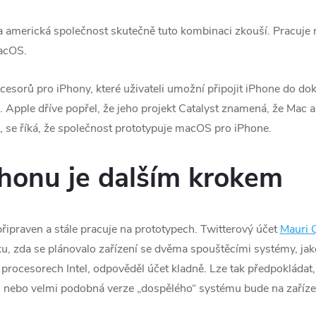
a americká společnost skutečně tuto kombinaci zkouší. Pracuj
acOS.
cesorů pro iPhony, které uživateli umožní připojit iPhone do do
Apple dříve popřel, že jeho projekt Catalyst znamená, že Mac a
 se říká, že společnost prototypuje macOS pro iPhone.
honu je dalším krokem
řipraven a stále pracuje na prototypech. Twitterový účet
Mauri
zku, zda se plánovalo zařízení se dvěma spouštěcími systémy, ja
cesorech Intel, odpověděl účet kladně. Lze tak předpokládat,
, nebo velmi podobná verze „dospělého“ systému bude na zaříze