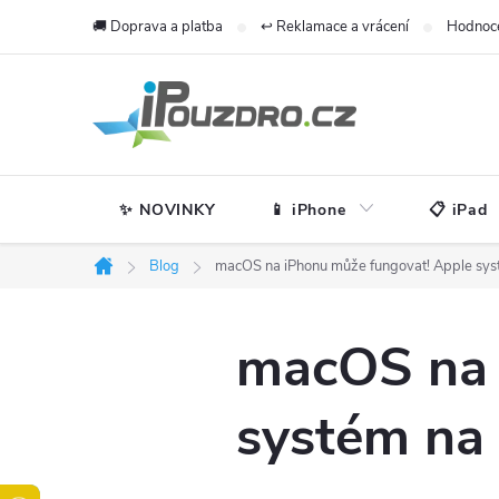
Přejít
🚚 Doprava a platba
↩️ Reklamace a vrácení
Hodnoc
na
obsah
✨ NOVINKY
📱 iPhone
📋 iPad
Blog
macOS na iPhonu může fungovat! Apple syst
Domů
macOS na 
systém na 