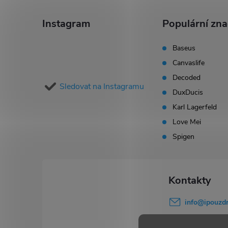
á
Instagram
Populární zn
p
Baseus
Canvaslife
a
Decoded
Sledovat na Instagramu
t
DuxDucis
Karl Lagerfeld
í
Love Mei
Spigen
info
@
ipouzdr
777 503 645