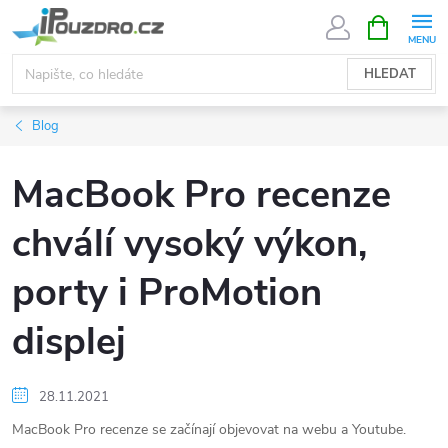
Přejít
NÁKUPNÍ
KOŠÍK
na
obsah
HLEDAT
Blog
MacBook Pro recenze
chválí vysoký výkon,
porty i ProMotion
displej
28.11.2021
MacBook Pro recenze se začínají objevovat na webu a Youtube.