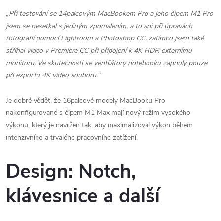
„Při testování se 14palcovým MacBookem Pro a jeho čipem M1 Pro
jsem se nesetkal s jediným zpomalením, a to ani při úpravách
fotografií pomocí Lightroom a Photoshop CC, zatímco jsem také
stříhal video v Premiere CC při připojení k 4K HDR externímu
monitoru. Ve skutečnosti se ventilátory notebooku zapnuly pouze
při exportu 4K video souboru.“
Je dobré vědět, že 16palcové modely MacBooku Pro
nakonfigurované s čipem M1 Max mají nový režim vysokého
výkonu, který je navržen tak, aby maximalizoval výkon během
intenzivního a trvalého pracovního zatížení.
Design: Notch,
klávesnice a další