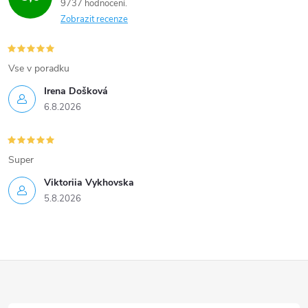
9737 hodnocení
Zobrazit recenze
Vse v poradku
Irena Došková
6.8.2026
Super
Viktoriia Vykhovska
5.8.2026
Z