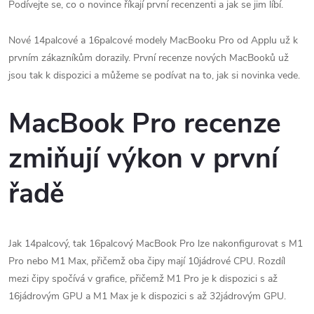
Podívejte se, co o novince říkají první recenzenti a jak se jim líbí.
Nové 14palcové a 16palcové modely MacBooku Pro od Applu už k
prvním zákazníkům dorazily. První recenze nových MacBooků už
jsou tak k dispozici a můžeme se podívat na to, jak si novinka vede.
MacBook Pro recenze
zmiňují výkon v první
řadě
Jak 14palcový, tak 16palcový MacBook Pro lze nakonfigurovat s M1
Pro nebo M1 Max, přičemž oba čipy mají 10jádrové CPU. Rozdíl
mezi čipy spočívá v grafice, přičemž M1 Pro je k dispozici s až
16jádrovým GPU a M1 Max je k dispozici s až 32jádrovým GPU.