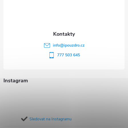
á
p
a
t
info
@
ipouzdro.cz
í
777 503 645
Instagram
Sledovat na Instagramu