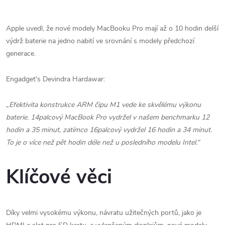
Apple uvedl, že nové modely MacBooku Pro mají až o 10 hodin delší
výdrž baterie na jedno nabití ve srovnání s modely předchozí
generace.
Engadget's Devindra Hardawar:
„Efektivita konstrukce ARM čipu M1 vede ke skvělému výkonu
baterie. 14palcový MacBook Pro vydržel v našem benchmarku 12
hodin a 35 minut, zatímco 16palcový vydržel 16 hodin a 34 minut.
To je o více než pět hodin déle než u posledního modelu Intel.“
Klíčové věci
Díky velmi vysokému výkonu, návratu užitečných portů, jako je