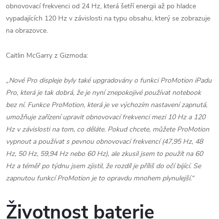
obnovovací frekvenci od 24 Hz, která šetří energii až po hladce
vypadajících 120 Hz v závislosti na typu obsahu, který se zobrazuje
na obrazovce.
Caitlin McGarry z Gizmoda:
„Nové Pro displeje byly také upgradovány o funkci ProMotion iPadu
Pro, která je tak dobrá, že je nyní znepokojivé používat notebook
bez ní. Funkce ProMotion, která je ve výchozím nastavení zapnutá,
umožňuje zařízení upravit obnovovací frekvenci mezi 10 Hz a 120
Hz v závislosti na tom, co děláte. Pokud chcete, můžete ProMotion
vypnout a používat s pevnou obnovovací frekvencí (47,95 Hz, 48
Hz, 50 Hz, 59,94 Hz nebo 60 Hz), ale zkusil jsem to použít na 60
Hz a téměř po týdnu jsem zjistil, že rozdíl je příliš do očí bijící. Se
zapnutou funkcí ProMotion je to opravdu mnohem plynulejší.“
Životnost baterie