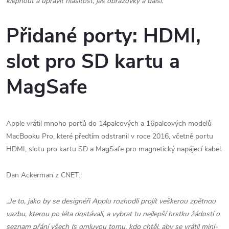
klepnout a upravit hlasitost, jas obrazovky a další.“
Přidané porty: HDMI,
slot pro SD kartu a
MagSafe
Apple vrátil mnoho portů do 14palcových a 16palcových modelů
MacBooku Pro, které předtím odstranil v roce 2016, včetně portu
HDMI, slotu pro kartu SD a MagSafe pro magnetický napájecí kabel.
Dan Ackerman z CNET:
„Je to, jako by se designéři Applu rozhodli projít veškerou zpětnou
vazbu, kterou po léta dostávali, a vybrat tu nejlepší hrstku žádostí o
seznam přání všech (s omluvou tomu, kdo chtěl, aby se vrátil mini-