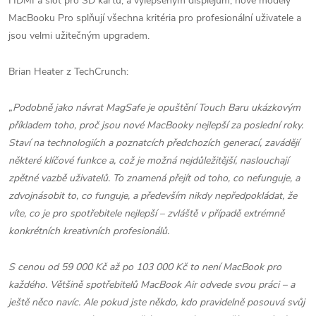
HDMI a slot pro SD kartu, a vylepšeným displejům, nové modely
MacBooku Pro splňují všechna kritéria pro profesionální uživatele a
jsou velmi užitečným upgradem.
Brian Heater z TechCrunch:
„Podobně jako návrat MagSafe je opuštění Touch Baru ukázkovým
příkladem toho, proč jsou nové MacBooky nejlepší za poslední roky.
Staví na technologiích a poznatcích předchozích generací, zavádějí
některé klíčové funkce a, což je možná nejdůležitější, naslouchají
zpětné vazbě uživatelů. To znamená přejít od toho, co nefunguje, a
zdvojnásobit to, co funguje, a především nikdy nepředpokládat, že
víte, co je pro spotřebitele nejlepší – zvláště v případě extrémně
konkrétních kreativních profesionálů.
S cenou od 59 000 Kč až po 103 000 Kč to není MacBook pro
každého. Většině spotřebitelů MacBook Air odvede svou práci – a
ještě něco navíc. Ale pokud jste někdo, kdo pravidelně posouvá svůj