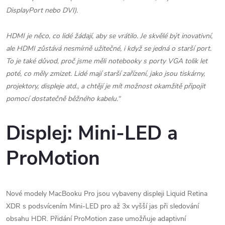
DisplayPort nebo DVI).
HDMI je něco, co lidé žádají, aby se vrátilo. Je skvělé být inovativní,
ale HDMI zůstává nesmírně užitečné, i když se jedná o starší port.
To je také důvod, proč jsme měli notebooky s porty VGA tolik let
poté, co měly zmizet. Lidé mají starší zařízení, jako jsou tiskárny,
projektory, displeje atd., a chtějí je mít možnost okamžitě připojit
pomocí dostatečně běžného kabelu.“
Displej: Mini-LED a
ProMotion
Nové modely MacBooku Pro jsou vybaveny displeji Liquid Retina
XDR s podsvícením Mini-LED pro až 3x vyšší jas při sledování
obsahu HDR. Přidání ProMotion zase umožňuje adaptivní