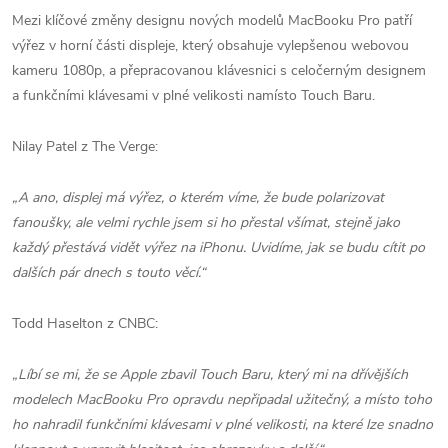
Mezi klíčové změny designu nových modelů MacBooku Pro patří
výřez v horní části displeje, který obsahuje vylepšenou webovou
kameru 1080p, a přepracovanou klávesnici s celočerným designem
a funkčními klávesami v plné velikosti namísto Touch Baru.
Nilay Patel z The Verge:
„A ano, displej má výřez, o kterém víme, že bude polarizovat
fanoušky, ale velmi rychle jsem si ho přestal všímat, stejně jako
každý přestává vidět výřez na iPhonu. Uvidíme, jak se budu cítit po
dalších pár dnech s touto věcí.“
Todd Haselton z CNBC:
„Líbí se mi, že se Apple zbavil Touch Baru, který mi na dřívějších
modelech MacBooku Pro opravdu nepřipadal užitečný, a místo toho
ho nahradil funkčními klávesami v plné velikosti, na které lze snadno