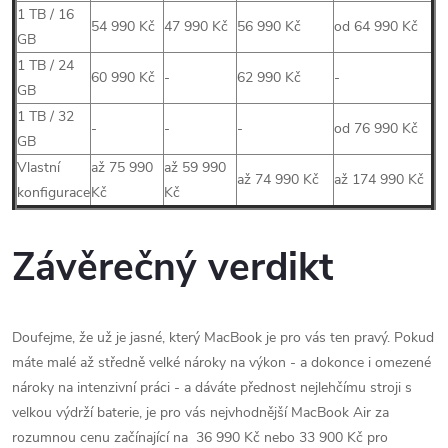
1 TB / 16
54 990 Kč
47 990 Kč
56 990 Kč
od 64 990 Kč
GB
1 TB / 24
60 990 Kč
-
62 990 Kč
-
GB
1 TB / 32
-
-
-
od 76 990 Kč
GB
Vlastní
až 75 990
až 59 990
až 74 990 Kč
až 174 990 Kč
konfigurace
Kč
Kč
Závěrečný verdikt
Doufejme, že už je jasné, který MacBook je pro vás ten pravý. Pokud
máte malé až středně velké nároky na výkon - a dokonce i omezené
nároky na intenzivní práci - a dáváte přednost nejlehčímu stroji s
velkou výdrží baterie, je pro vás nejvhodnější MacBook Air za
rozumnou cenu začínající na 36 990 Kč nebo 33 900 Kč pro