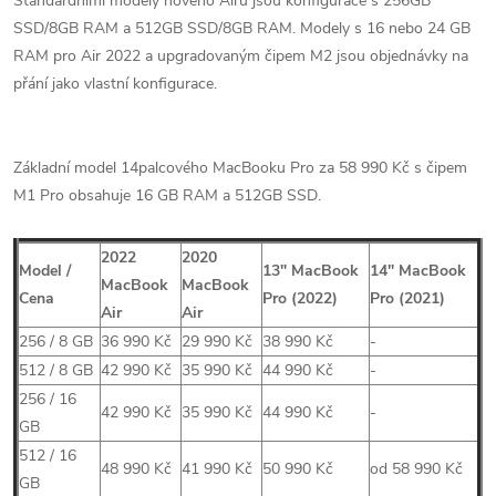
Standardními modely nového Airu jsou konfigurace s 256GB
SSD/8GB RAM a 512GB SSD/8GB RAM. Modely s 16 nebo 24 GB
RAM pro Air 2022 a upgradovaným čipem M2 jsou objednávky na
přání jako vlastní konfigurace.
Základní model 14palcového MacBooku Pro za 58 990 Kč s čipem
M1 Pro obsahuje 16 GB RAM a 512GB SSD.
2022
2020
Model /
13″ MacBook
14″ MacBook
MacBook
MacBook
Cena
Pro
(2022)
Pro (2021)
Air
Air
256 / 8 GB
36 990 Kč
29 990 Kč
38 990 Kč
-
512 / 8 GB
42 990 Kč
35 990 Kč
44 990 Kč
-
256 / 16
42 990 Kč
35 990 Kč
44 990 Kč
-
GB
512 / 16
48 990 Kč
41 990 Kč
50 990 Kč
od 58 990 Kč
GB