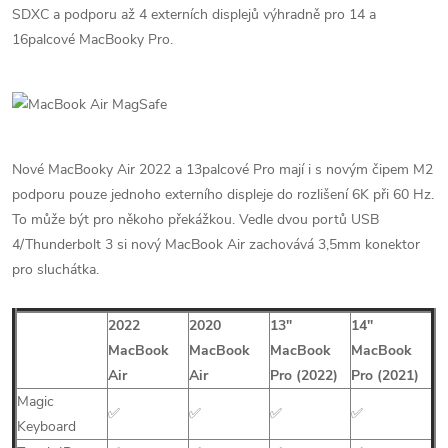
SDXC a podporu až 4 externích displejů výhradně pro 14 a
16palcové MacBooky Pro.
Nové MacBooky Air 2022 a 13palcové Pro mají i s novým čipem M2
podporu pouze jednoho externího displeje do rozlišení 6K při 60 Hz.
To může být pro někoho překážkou. Vedle dvou portů USB
4/Thunderbolt 3 si nový MacBook Air zachovává 3,5mm konektor
pro sluchátka.
2022
2020
13″
14″
MacBook
MacBook
MacBook
MacBook
Air
Air
Pro
(2022)
Pro (2021)
Magic
✅
✅
✅
✅
Keyboard