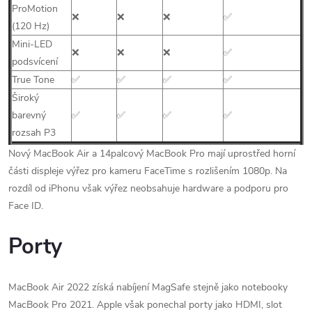
ProMotion
❌
❌
❌
✅
(120 Hz)
Mini-LED
❌
❌
❌
✅
podsvícení
True Tone
✅
✅
✅
✅
Široký
barevný
✅
✅
✅
✅
rozsah P3
Nový MacBook Air a 14palcový MacBook Pro mají uprostřed horní
části displeje výřez pro kameru FaceTime s rozlišením 1080p. Na
rozdíl od iPhonu však výřez neobsahuje hardware a podporu pro
Face ID.
Porty
MacBook Air 2022 získá nabíjení MagSafe stejně jako notebooky
MacBook Pro 2021. Apple však ponechal porty jako HDMI, slot