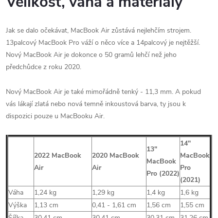
Velikost, váha a materiály
Jak se dalo očekávat, MacBook Air zůstává nejlehčím strojem.
13palcový MacBook Pro váží o něco více a 14palcový je nejtěžší.
Nový MacBook Air je dokonce o 50 gramů lehčí než jeho
předchůdce z roku 2020.
Nový MacBook Air je také mimořádně tenký - 11,3 mm. A pokud
vás lákají zlatá nebo nová temně inkoustová barva, ty jsou k
dispozici pouze u MacBooku Air.
14″
13″
2022 MacBook
2020 MacBook
MacBook
MacBook
Air
Air
Pro
Pro
(2022)
(2021)
Váha
1,24 kg
1,29 kg
1,4 kg
1,6 kg
Výška
1,13 cm
0,41 - 1,61 cm
1,56 cm
1,55 cm
Šířka
30,41 cm
30,41 cm
30,31 cm
31,26 cm