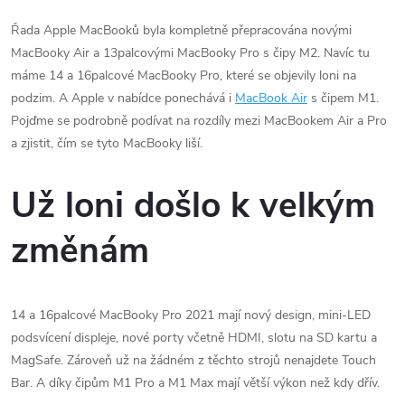
Řada Apple MacBooků byla kompletně přepracována novými
MacBooky Air a 13palcovými MacBooky Pro s čipy M2. Navíc tu
máme 14 a 16palcové MacBooky Pro, které se objevily loni na
podzim. A Apple v nabídce ponechává i
MacBook Air
s čipem M1.
Pojďme se podrobně podívat na rozdíly mezi MacBookem Air a Pro
a zjistit, čím se tyto MacBooky liší.
Už loni došlo k velkým
změnám
14 a 16palcové MacBooky Pro 2021 mají nový design, mini-LED
podsvícení displeje, nové porty včetně HDMI, slotu na SD kartu a
MagSafe. Zároveň už na žádném z těchto strojů nenajdete Touch
Bar. A díky čipům M1 Pro a M1 Max mají větší výkon než kdy dřív.