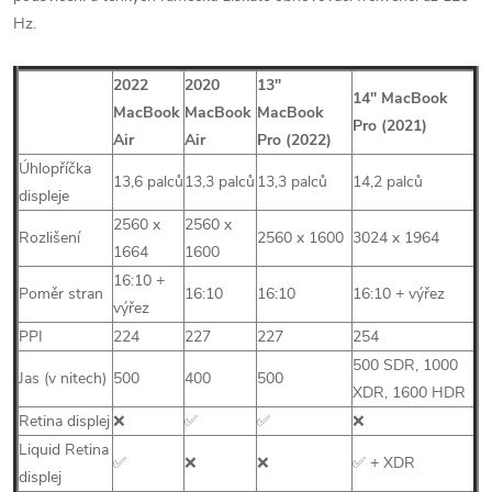
Hz.
2022
2020
13″
14″ MacBook
MacBook
MacBook
MacBook
Pro (2021)
Air
Air
Pro
(2022)
Úhlopříčka
13,6 palců
13,3 palců
13,3 palců
14,2 palců
displeje
2560 x
2560 x
Rozlišení
2560 x 1600
3024 x 1964
1664
1600
16:10 +
Poměr stran
16:10
16:10
16:10 + výřez
výřez
PPI
224
227
227
254
500 SDR, 1000
Jas (v nitech)
500
400
500
XDR, 1600 HDR
Retina displej
❌
✅
✅
❌
Liquid Retina
✅
❌
❌
✅ + XDR
displej