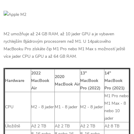
M2 umožňuje až 24 GB RAM, až 10 jader GPU a je vybaven
rychlejším 8jádrovým procesorem než M1. U 14palcového
MacBooku Pro získáte čip M1 Pro nebo M1 Max s možností ještě
více jader CPU a GPU a až 64 GB RAM.
2022
13″
14″
2020
Hardware
MacBook
MacBook
MacBook
MacBook Air
Air
Pro
(2022)
Pro (2021)
M1 Pro nebo
M1 Max - 8
CPU
M2 - 8 jader
M1 - 8 jader
M2 - 8 jader
nebo 10
jader
Úložiště
Až 2 TB
Až 2 TB
Až 2 TB
Až 8 TB
8, 16 nebo
8 nebo 16
8, 16 nebo