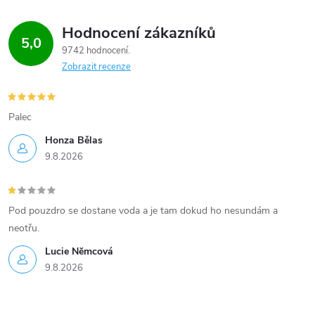
Hodnocení zákazníků
5,0
9742 hodnocení
Zobrazit recenze
Palec
Honza Bělas
9.8.2026
Pod pouzdro se dostane voda a je tam dokud ho nesundám a
neotřu.
Lucie Nĕmcová
9.8.2026