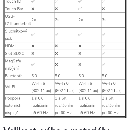
Touch ID
✅
✅
✅
✅
Touch Bar
❌
❌
✅
❌
USB-
2
×
2
×
2
×
3×
C/Thunderbolt
Sluchátkový
✅
✅
✅
✅
jack
HDMI
❌
❌
❌
✅
Slot SDXC
❌
❌
❌
✅
MagSafe
✅
❌
❌
✅
nabíjení
Bluetooth
5.0
5.0
5.0
5.0
Wi-Fi 6
Wi-Fi 6
Wi-Fi 6
Wi-Fi 6
Wi-Fi
(802.11.ax)
(802.11.ax)
(802.11.ax)
(802.11.ax)
Podpora
1 s 6K
1 s 6K
1 s 6K
2 s 6K
externích
rozlišením
rozlišením
rozlišením
rozlišením
displejů
při 60 Hz
při 60 Hz
při 60 Hz
při 60 Hz