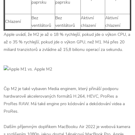
paprsku
paprsku
Bez
Bez
Aktivní
Aktivní
Chlazení
ventilátorů
ventilátorů
chlazení
chlazení
Apple uvádí, že M2 je až o 18 % rychlejší, pokud jde o výkon CPU, a
až o 35 % rychlejší, pokud jde o výkon GPU, než M1. Má přes 20
miliard tranzistorů a zvládne až 15,8 bilionu operací za sekundu.
Čip M2 je také vybaven Media enginem, který přináší podporu
hardwarově akcelerovaných formátů H.264, HEVC, ProRes a
ProRes RAW. Má také engine pro kódování a dekódování videa a
ProRes.
Dalším příjemným doplňkem MacBooku Air 2022 je webová kamera
s rozlišením 1080p, jakou dostal 14palcový MacBook Pro. Apple