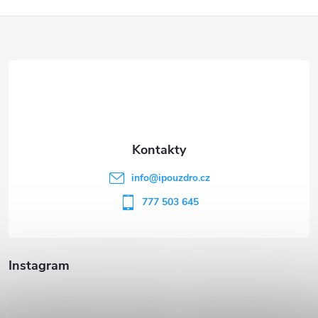
Z
á
p
a
t
info
@
ipouzdro.cz
í
777 503 645
Instagram