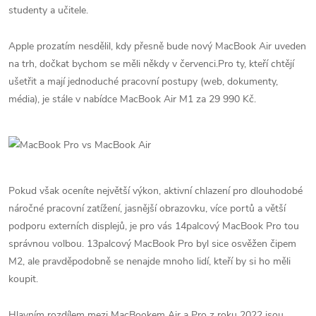
studenty a učitele.
Apple prozatím nesdělil, kdy přesně bude nový MacBook Air uveden
na trh, dočkat bychom se měli někdy v červenci.Pro ty, kteří chtějí
ušetřit a mají jednoduché pracovní postupy (web, dokumenty,
média), je stále v nabídce MacBook Air M1 za 29 990 Kč.
Pokud však oceníte největší výkon, aktivní chlazení pro dlouhodobé
náročné pracovní zatížení, jasnější obrazovku, více portů a větší
podporu externích displejů, je pro vás 14palcový MacBook Pro tou
správnou volbou. 13palcový MacBook Pro byl sice osvěžen čipem
M2, ale pravděpodobně se nenajde mnoho lidí, kteří by si ho měli
koupit.
Hlavním rozdílem mezi MacBookem Air a Pro z roku 2022 jsou