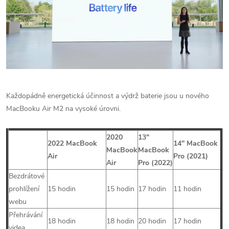
Každopádně energetická účinnost a výdrž baterie jsou u nového
MacBooku Air M2 na vysoké úrovni.
2020
13″
2022 MacBook
14″ MacBook
MacBook
MacBook
Air
Pro (2021)
Air
Pro
(2022)
Bezdrátové
prohlížení
15 hodin
15 hodin
17 hodin
11 hodin
webu
Přehrávání
18 hodin
18 hodin
20 hodin
17 hodin
videa