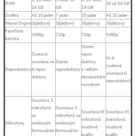
RAM
16 až 64 GB
24 GB
GB
24 GB
Grafika
Až 10 jader
7 jader
10 jader
Až 32 jader
Neural Engine
16jádrový
16jádrový
16jádrový
16jádrový
FaceTime
1080p
720p
720p
1080p
kamera
Stereo
Zvuková
repro­
Hi‑fi
soustava se
Stereo
duktory
zvuková
Reproduktory
4 repro­
reproduktory
s velkým
soustava 6
duktory
dynamickým
reproduktorů
rozsahem
Soustava 3
mikrofonů
Soustava 3
Soustava tří
Soustava tří
se
mikrofonů se
mikrofonů
mikrofonů
Mikrofony
směrovým
směrovým
studiové
studiové
formováním
formováním
kvality
kvality