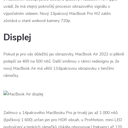
uvádí, že má stejný pokročilý procesor obrazového signálu s
výpočetním videem. Nový 13palcový MacBook Pro M2 zatím
zůstává u staré webové kamery 720p.
Displej
Pokud je pro vás důležitý jas obrazovky, MacBook Air 2022 si pěkně
polepší ze 400 na 500 nitů. Další změnou v rámci redesignu je, že
nový MacBook Air má větší 13,6palcovou obrazovku s tenčími
rámečky.
Zatímco u 14palcového MacBooku Pro je trvalý jas až 1 000 nitů
(špičkový 1 600) určen jen pro HDR obsah, u ProMotion, mini-LED
podsvícení a tenkých rámečků získáte obnovovací frekvenci až 120