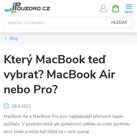
Přejít
NÁKUPNÍ
KOŠÍK
na
obsah
HLEDAT
Blog
Který MacBook teď
vybrat? MacBook Air
nebo Pro?
26.6.2022
MacBook Air a MacBook Pro jsou nejžádanější přenosné Apple
počítače. V poslední době ale společnost udělala ve svém portfoliu
dost změn a může být těžké se v nich vyznat.