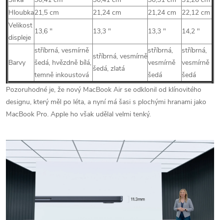
Hloubka
21,5 cm
21,24 cm
21,24 cm
22,12 cm
Velikost
13,6
″
13,3
″
13,3
″
14,2
″
displeje
stříbrná, vesmírně
stříbrná,
stříbrná,
stříbrná, vesmírně
Barvy
šedá, hvězdně bílá,
vesmírně
vesmírně
šedá, zlatá
temně inkoustová
šedá
šedá
Pozoruhodné je, že nový MacBook Air se odklonil od klínovitého
designu, který měl po léta, a nyní má šasi s plochými hranami jako
MacBook Pro. Apple ho však udělal velmi tenký.