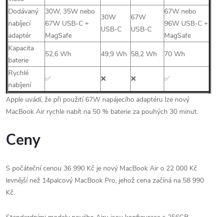
Dodávaný
30W, 35W nebo
67W nebo
30W
67W
nabíjecí
67W USB-C +
96W USB-C +
USB-C
USB-C
adaptér
MagSafe
MagSafe
Kapacita
52,6 Wh
49,9 Wh
58,2 Wh
70 Wh
baterie
Rychlé
✅
❌
❌
✅
nabíjení
Apple uvádí, že při použití 67W napájecího adaptéru lze nový
MacBook Air rychle nabít na 50 % baterie za pouhých 30 minut.
Ceny
S počáteční cenou 36 990 Kč je nový MacBook Air o 22 000 Kč
levnější než 14palcový MacBook Pro, jehož cena začíná na 58 990
Kč.