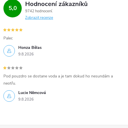
Hodnocení zákazníků
5,0
9742 hodnocení
Zobrazit recenze
Palec
Honza Bělas
9.8.2026
Pod pouzdro se dostane voda a je tam dokud ho nesundám a
neotřu.
Lucie Nĕmcová
9.8.2026