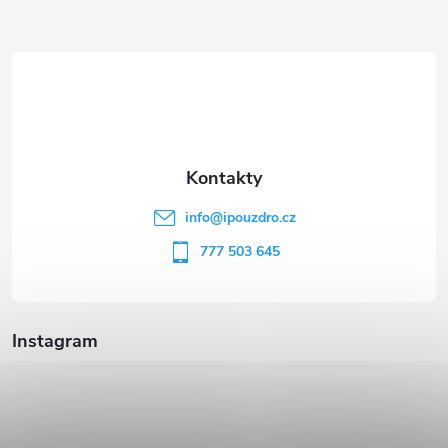
Z
á
p
a
t
info
@
ipouzdro.cz
í
777 503 645
Instagram