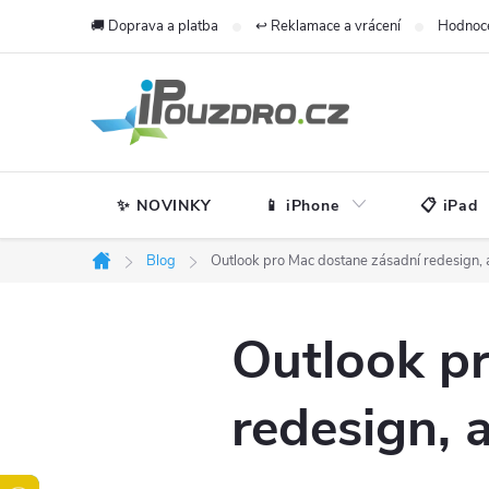
Přejít
🚚 Doprava a platba
↩️ Reklamace a vrácení
Hodnoc
na
obsah
✨ NOVINKY
📱 iPhone
📋 iPad
Blog
Outlook pro Mac dostane zásadní redesign, a
Domů
Outlook p
redesign, 