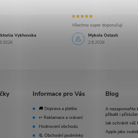
Všechno super doporučuji
iktoriia Vykhovska
Mykola Ostash
8.2026
2.8.2026
ačky
Informace pro Vás
Blog
🚚 Doprava a platba
A nezapomeňte 
přibalit i přísluše
↩️ Reklamace a vrácení
Jak ochránit vá
Hodnocení obchodu
Apple jako svate
📃 Obchodní podmínky