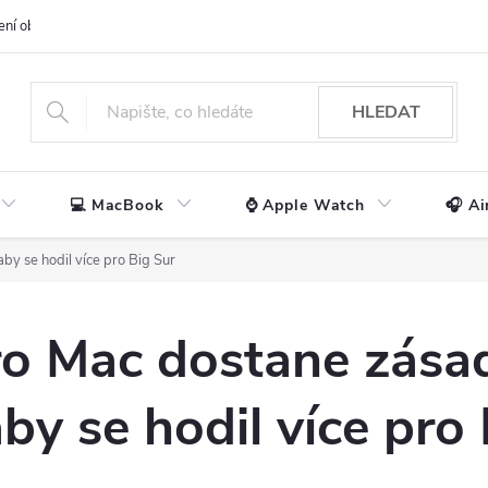
ení obchodu
📃 Obchodní podmínky
🔒 Ochrana os. údajů
📞 Ko
HLEDAT
💻 MacBook
⌚ Apple Watch
🎧 Ai
by se hodil více pro Big Sur
ro Mac dostane zása
aby se hodil více pro