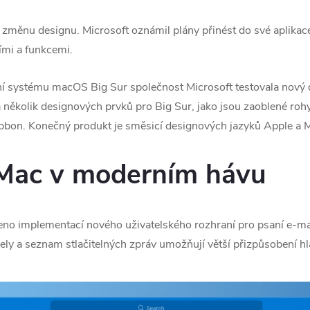
změnu designu. Microsoft oznámil plány přinést do své aplika
ími a funkcemi.
ní systému macOS Big Sur společnost Microsoft testovala nový
 několik designových prvků pro Big Sur, jako jsou zaoblené rohy
bbon. Konečný produkt je směsicí designových jazyků Apple a M
 Mac v moderním hávu
šeno implementací nového uživatelského rozhraní pro psaní e-ma
nely a seznam stlačitelných zpráv umožňují větší přizpůsobení h