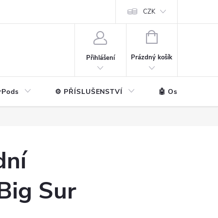
ntakt
💼 Pro firmy
CZK
NÁKUPNÍ
KOŠÍK
Prázdný košík
Přihlášení
rPods
⚙️ PŘÍSLUŠENSTVÍ
🤖 Ostatní značk
dní
 Big Sur