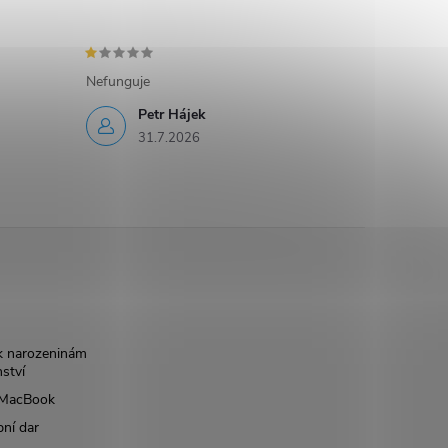
Nefunguje
Petr Hájek
31.7.2026
k narozeninám
nství
š MacBook
bní dar