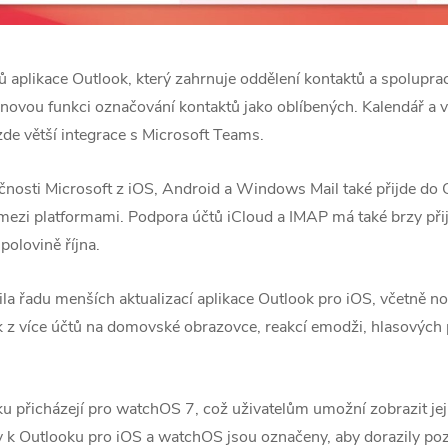
 aplikace Outlook, který zahrnuje oddělení kontaktů a spoluprac
 novou funkci označování kontaktů jako oblíbených. Kalendář a 
zde větší integrace s Microsoft Teams.
nosti Microsoft z iOS, Android a Windows Mail také přijde do 
ezi platformami. Podpora účtů iCloud a IMAP má také brzy přijít
polovině října.
la řadu menších aktualizací aplikace Outlook pro iOS, včetně n
 z více účtů na domovské obrazovce, reakcí emodži, hlasových p
 přicházejí pro watchOS 7, což uživatelům umožní zobrazit jej
y k Outlooku pro iOS a watchOS jsou označeny, aby dorazily poz