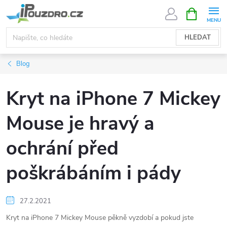
Přejít
NÁKUPNÍ
KOŠÍK
na
obsah
HLEDAT
Blog
Kryt na iPhone 7 Mickey
Mouse je hravý a
ochrání před
poškrábáním i pády
27.2.2021
Kryt na iPhone 7 Mickey Mouse pěkně vyzdobí a pokud jste