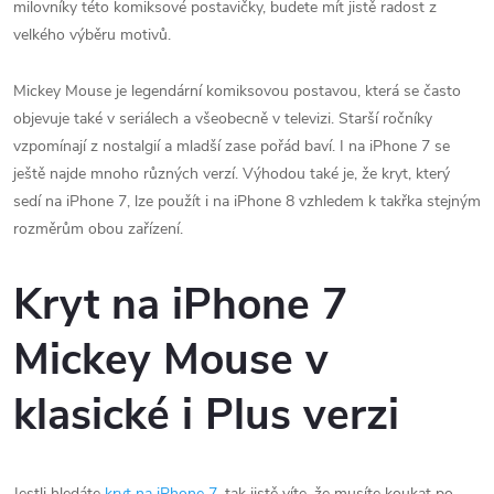
milovníky této komiksové postavičky, budete mít jistě radost z
velkého výběru motivů.
Mickey Mouse je legendární komiksovou postavou, která se často
objevuje také v seriálech a všeobecně v televizi. Starší ročníky
vzpomínají z nostalgií a mladší zase pořád baví. I na iPhone 7 se
ještě najde mnoho různých verzí. Výhodou také je, že kryt, který
sedí na iPhone 7, lze použít i na iPhone 8 vzhledem k takřka stejným
rozměrům obou zařízení.
Kryt na iPhone 7
Mickey Mouse v
klasické i Plus verzi
Jestli hledáte
kryt na iPhone 7
, tak jistě víte, že musíte koukat po