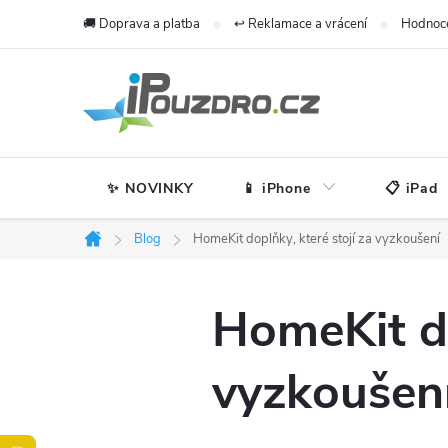
Přejít
🚚 Doprava a platba
↩️ Reklamace a vrácení
Hodnoc
na
obsah
✨ NOVINKY
📱 iPhone
📋 iPad
Blog
HomeKit doplňky, které stojí za vyzkoušení
Domů
HomeKit do
vyzkoušen