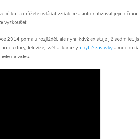
ení, která můžete ovládat vzdáleně a automatizovat jejich činnos
e vyzkoušet.
e 2014 pomalu rozjížděl, ale nyní, když existuje již sedm let, j
eproduktory, televize, světla, kamery,
chytré zásuvky
a mnoho dal
něte na video.