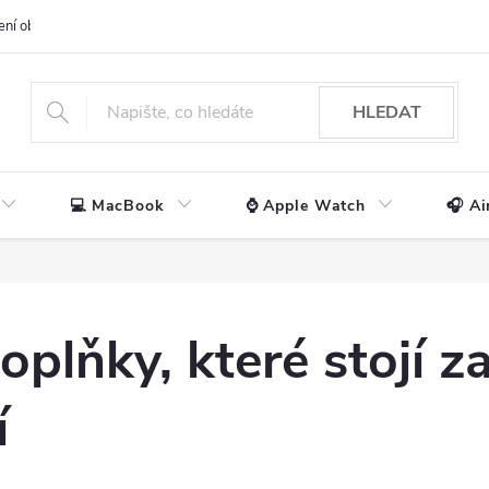
ení obchodu
📃 Obchodní podmínky
🔒 Ochrana os. údajů
📞 Ko
HLEDAT
💻 MacBook
⌚ Apple Watch
🎧 Ai
plňky, které stojí z
í