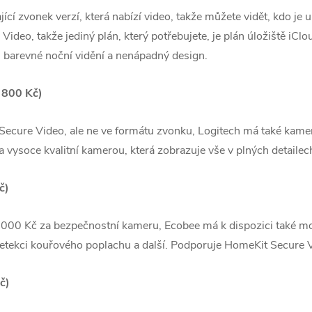
ící zvonek verzí, která nabízí video, takže můžete vidět, kdo je 
ideo, takže jediný plán, který potřebujete, je plán úložiště i
, barevné noční vidění a nenápadný design.
 800 Kč)
Secure Video‌, ale ne ve formátu zvonku, Logitech má také kam
vysoce kvalitní kamerou, která zobrazuje vše v plných detailec
č)
3 000 Kč za bezpečnostní kameru, Ecobee má k dispozici také m
tekci kouřového poplachu a další. Podporuje ‌HomeKit Secure Vid
č)