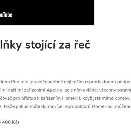
ky stojící za řeč
 HomePod mini pravděpodobně nejlepším reproduktorem podpor
mi dalšími zařízeními Apple a lze s ním ovládat všechny ostatní
čovač pro přístup k zařízením ‌HomeKit‌, když jste mimo domov. 
le, takže pokud máte doma více reproduktorů HomePod, můžete j
5 400 Kč)