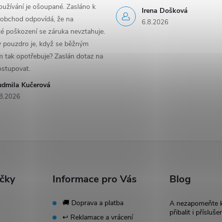
užívání je ošoupané. Zasláno k
Irena Došková
 obchod odpovídá, že na
6.8.2026
é poškození se záruka nevztahuje.
y pouzdro je, když se běžným
 tak opotřebuje? Zaslán dotaz na
ostupovat.
udmila Kučerová
8.2026
ačky
Informace pro Vás
Blog
🚚 Doprava a platba
A nezapomeňte 
přibalit i přísluše
↩️ Reklamace a vrácení