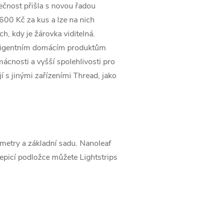
ečnost přišla s novou řadou
00 Kč za kus a lze na nich
h, kdy je žárovka viditelná.
nteligentním domácím produktům
cnosti a vyšší spolehlivosti pro
 s jinými zařízeními Thread, jako
 metry a základní sadu. Nanoleaf
 lepicí podložce můžete Lightstrips