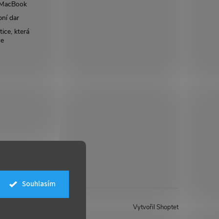
š MacBook
bní dar
ice, která
ce
Souhlasím
Vytvořil Shoptet