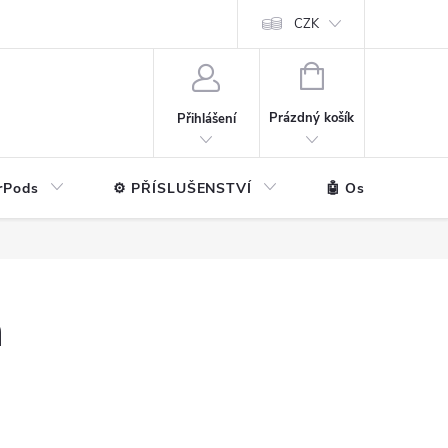
ntakt
💼 Pro firmy
CZK
NÁKUPNÍ
KOŠÍK
Prázdný košík
Přihlášení
rPods
⚙️ PŘÍSLUŠENSTVÍ
🤖 Ostatní značk
a