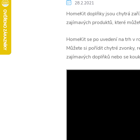
28.2.2021
HomeKit doplňky jsou chytrá zaříz
zajímavých produktů, které můžet
HomeKit se po uvedení na trh v roc
Můžete si pořídit chytré zvonky, r
zajímavých doplňků nebo se kouk