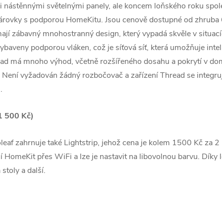
 nástěnnými světelnými panely, ale koncem loňského roku spol
žárovky s podporou HomeKitu. Jsou cenově dostupné od zhruba 6
mají zábavný mnohostranný design, který vypadá skvěle v situacíc
vybaveny podporou vláken, což je síťová síť, která umožňuje i
d má mnoho výhod, včetně rozšířeného dosahu a pokrytí v domá
 Není vyžadován žádný rozbočovač a zařízení Thread se integrují
.
(1 500 Kč)
eaf zahrnuje také Lightstrip, jehož cena je kolem 1500 Kč za 2
ní ‌HomeKit‌ přes WiFi a lze je nastavit na libovolnou barvu. Díky
 stoly a další.