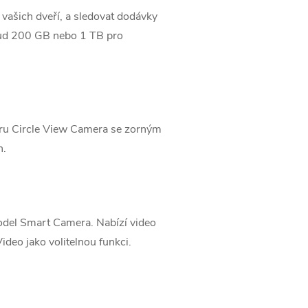
u vašich dveří, a sledovat dodávky
Cloud 200 GB nebo 1 TB pro
eru Circle View Camera se zorným
h.
odel Smart Camera. Nabízí video
eo‌ jako volitelnou funkci.