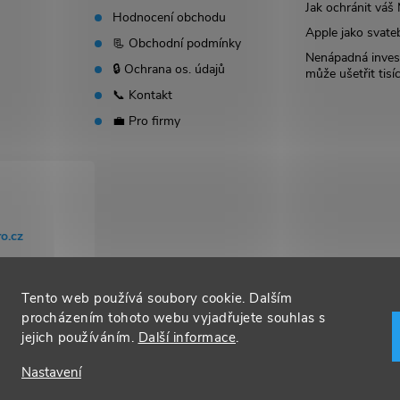
Jak ochránit vá
Hodnocení obchodu
Apple jako svate
📃 Obchodní podmínky
Nenápadná invest
🔒 Ochrana os. údajů
může ušetřit tisí
📞 Kontakt
💼 Pro firmy
o.cz
Tento web používá soubory cookie. Dalším
procházením tohoto webu vyjadřujete souhlas s
jejich používáním.
Další informace
.
Nastavení
t nastavení cookies