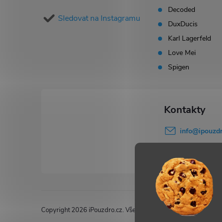
a
Decoded
Sledovat na Instagramu
t
DuxDucis
Karl Lagerfeld
í
Love Mei
Spigen
info
@
ipouzdr
777 503 645
Copyright 2026
iPouzdro.cz
. Všechna práva vyhrazena.
Upravi