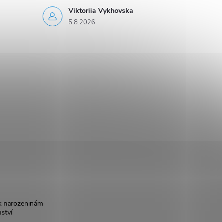
Viktoriia Vykhovska
5.8.2026
k narozeninám
nství