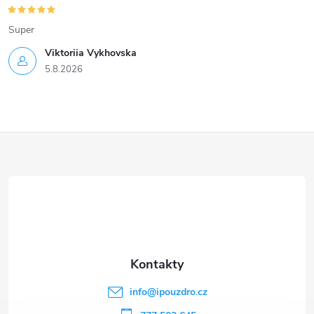
Super
Viktoriia Vykhovska
5.8.2026
Z
á
p
a
t
info
@
ipouzdro.cz