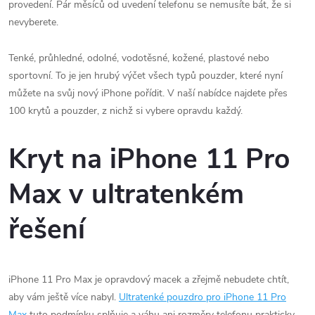
provedení. Pár měsíců od uvedení telefonu se nemusíte bát, že si
nevyberete.
Tenké, průhledné, odolné, vodotěsné, kožené, plastové nebo
sportovní. To je jen hrubý výčet všech typů pouzder, které nyní
můžete na svůj nový iPhone pořídit. V naší nabídce najdete přes
100 krytů a pouzder, z nichž si vybere opravdu každý.
Kryt na iPhone 11 Pro
Max v ultratenkém
řešení
iPhone 11 Pro Max je opravdový macek a zřejmě nebudete chtít,
aby vám ještě více nabyl.
Ultratenké pouzdro pro iPhone 11 Pro
Max
tuto podmínku splňuje a váhu ani rozměry telefonu prakticky