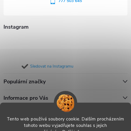
í
777 503 645
Instagram
Sledovat na Instagramu
Populární značky
Informace pro Vás
Blog
Tento web používá soubory cookie. Dalším procházením
tohoto webu vyjadřujete souhlas s jejich