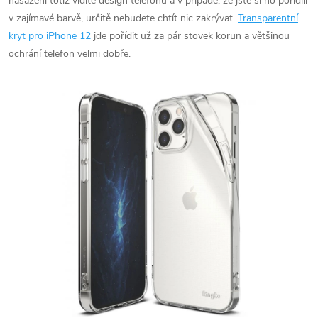
nasazení totiž vidíte design telefonu a v případě, že jste si ho pořídili
v zajímavé barvě, určitě nebudete chtít nic zakrývat.
Transparentní
kryt pro iPhone 12
jde pořídit už za pár stovek korun a většinou
ochrání telefon velmi dobře.