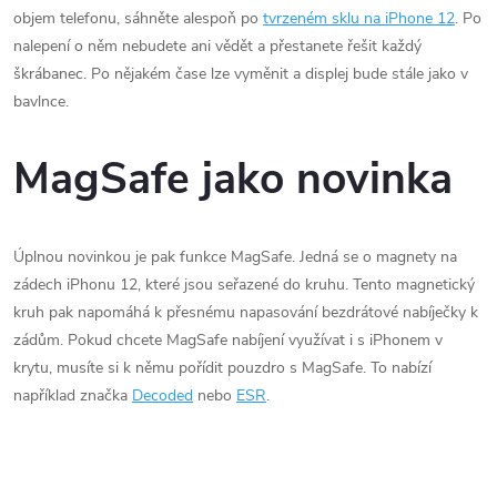
objem telefonu, sáhněte alespoň po
tvrzeném sklu na iPhone 12
. Po
nalepení o něm nebudete ani vědět a přestanete řešit každý
škrábanec. Po nějakém čase lze vyměnit a displej bude stále jako v
bavlnce.
MagSafe jako novinka
Úplnou novinkou je pak funkce MagSafe. Jedná se o magnety na
zádech iPhonu 12, které jsou seřazené do kruhu. Tento magnetický
kruh pak napomáhá k přesnému napasování bezdrátové nabíječky k
zádům. Pokud chcete MagSafe nabíjení využívat i s iPhonem v
krytu, musíte si k němu pořídit pouzdro s MagSafe. To nabízí
například značka
Decoded
nebo
ESR
.