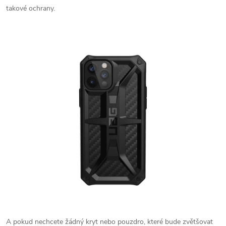
takové ochrany.
A pokud nechcete žádný kryt nebo pouzdro, které bude zvětšovat