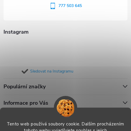
í
777 503 645
Instagram
Sledovat na Instagramu
Populární značky
Informace pro Vás
Blog
Tento web používá soubory cookie. Dalším procházením
tohoto webu vyjadřujete souhlas s jejich