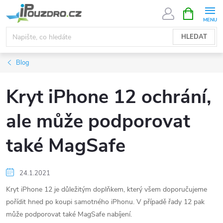
Přejít
NÁKUPNÍ
KOŠÍK
na
obsah
HLEDAT
Blog
Kryt iPhone 12 ochrání,
ale může podporovat
také MagSafe
24.1.2021
Kryt iPhone 12 je důležitým doplňkem, který všem doporučujeme
pořídit hned po koupi samotného iPhonu. V případě řady 12 pak
může podporovat také MagSafe nabíjení.