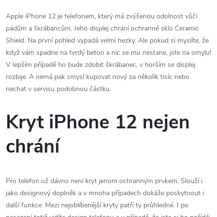
Apple iPhone 12 je telefonem, který má zvýšenou odolnost vůči
pádům a škrábancům. Jeho displej chrání ochranné sklo Ceramic
Shield. Na první pohled vypadá velmi hezky. Ale pokud si myslíte, že
když vám spadne na tvrdý beton a nic se mu nestane, jste na omylu!
V lepším případě ho bude zdobit škrábanec, v horším se displej
rozbije. A nemá pak smysl kupovat nový za několik tisíc nebo
nechat v servisu podobnou částku.
Kryt iPhone 12 nejen
chrání
Pro telefon už dávno není kryt jenom ochranným prvkem. Slouží i
jako designový doplněk a v mnoha případech dokáže poskytnout i
další funkce. Mezi nejoblíbenější kryty patří ty průhledné. I po