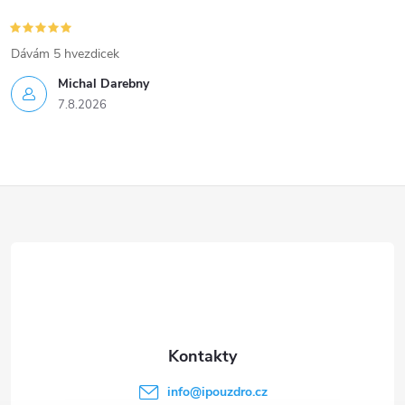
Dávám 5 hvezdicek
Michal Darebny
7.8.2026
Z
á
p
a
t
info
@
ipouzdro.cz