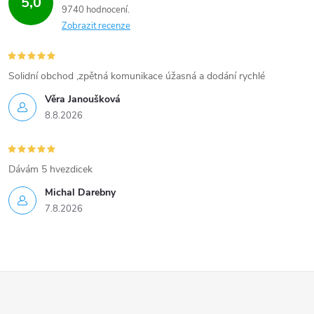
5,0
9740 hodnocení
Zobrazit recenze
Solidní obchod ,zpětná komunikace úžasná a dodání rychlé
Věra Janoušková
8.8.2026
Dávám 5 hvezdicek
Michal Darebny
7.8.2026
Z