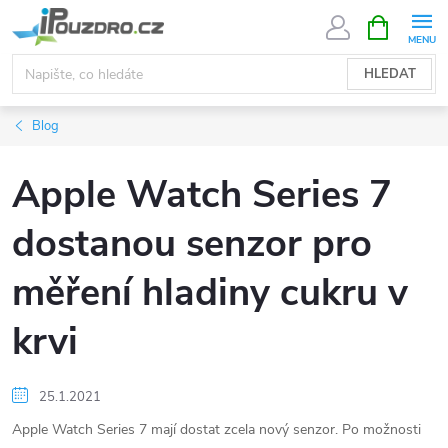
Přejít
NÁKUPNÍ
KOŠÍK
na
obsah
HLEDAT
Blog
Apple Watch Series 7
dostanou senzor pro
měření hladiny cukru v
krvi
25.1.2021
Apple Watch Series 7 mají dostat zcela nový senzor. Po možnosti