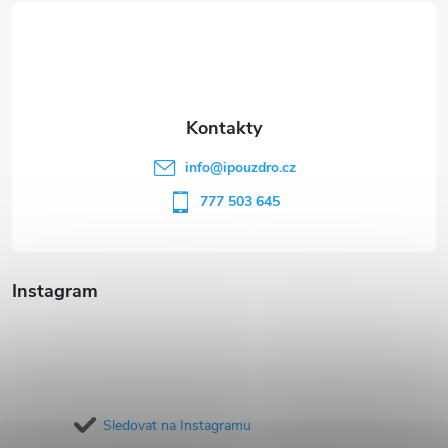
á
p
a
t
info
@
ipouzdro.cz
í
777 503 645
Instagram
Sledovat na Instagramu