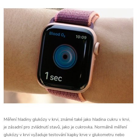
Měření hladiny glukózy v krvi, známé také jako hladina cukru v krvi,
je zásadní pro zvládnutí stavů, jako je cukrovka. Normálně měření
glukózy v krvi vyžaduje testování kapky krve v glukometru nebo