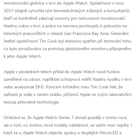
monitorování glukózy v krvi do Apple Watch. Společnost v roce
2017 údajně vytvořila tým biomedicínských inženýrů a konzultantů,
kteří se konkrétně zabývají senzory pro neinvazivní monitorování
hladiny cukru v krvi, a práce na senzoru postoupily k pokusům na
klinických pracovištích v oblasti San Francisca Bay Area. Generální
ředitel společnosti Tim Cook byl dokonce spatřen při testování toho,
co bylo považováno za prototyp glukózového monitoru připojeného
k jeho Apple Watch.
Apple v posledních letech přidal do Apple Watch nové funkce
zaměřené na zdraví, například schopnost měřit hladinu kyslíku v krvi
nebo analyzovat EKG. Koncem loňského roku ‌Tim Cook‌ řekl, že
zařízení je stále v raném stádiu, přičemž Apple ve svých laboratořích
testuje převratné technologie.
Očekává se, že Apple Watch Series 7 dorazí později v tomto roce,
ale o tom, co mohou nové modely nabídnout, se zatím moc nepíše. I
když se u Apple Watch objevily zprávy o displejích MicroLED a