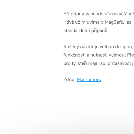
Při připojování příslušenství ‌MagS
Když už mluvíme o ‌MagSafe‌, lze ‌
standardním případě.
Kožený návlek je volbou designu, k
funkčnosti a nutnosti vyjmout Phon
pro ty, kteří mají rádi přitažlivo
Zdroj:
Macrumors