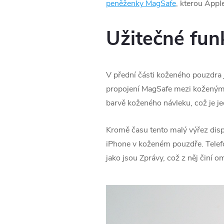
peněženky MagSafe
, kterou Appl
Užitečné fun
V přední části koženého pouzdra j
propojení MagSafe mezi koženým p
barvě koženého návleku, což je je
Kromě času tento malý výřez displ
‌iPhone‌ v koženém pouzdře. Telef
jako jsou Zprávy, což z něj činí 