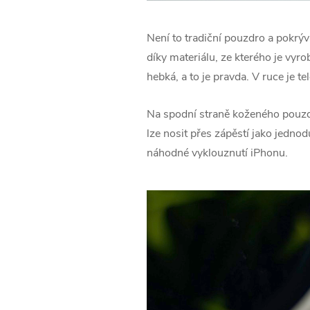
Není to tradiční pouzdro a pokrý
díky materiálu, ze kterého je vyr
hebká, a to je pravda. V ruce je t
Na spodní straně koženého pouzdra
lze nosit přes zápěstí jako jedno
náhodné vyklouznutí ‌iPhonu.