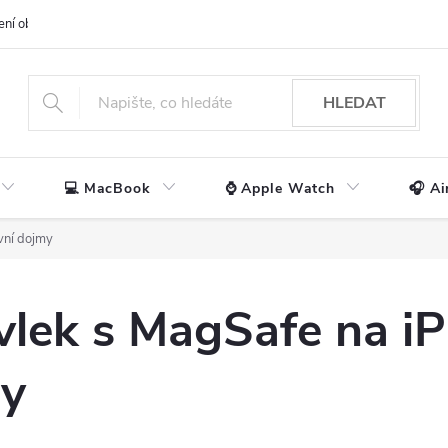
ení obchodu
📃 Obchodní podmínky
🔒 Ochrana os. údajů
📞 Ko
HLEDAT
💻 MacBook
⌚ Apple Watch
🎧 Ai
vní dojmy
vlek s MagSafe na i
my