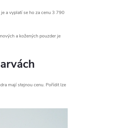
e a vyplatí se ho za cenu 3 790
konových a kožených pouzder je
barvách
ra mají stejnou cenu. Pořídit lze