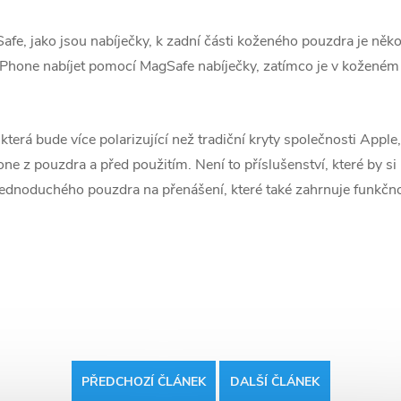
afe‌, jako jsou nabíječky, k zadní části koženého pouzdra je někol
iPhone‌ nabíjet pomocí ‌MagSafe‌ nabíječky, zatímco je v koženém
terá bude více polarizující než tradiční kryty společnosti Apple
e‌ z pouzdra a před použitím. Není to příslušenství, které by si 
st jednoduchého pouzdra na přenášení, které také zahrnuje funkčno
PŘEDCHOZÍ ČLÁNEK
DALŠÍ ČLÁNEK