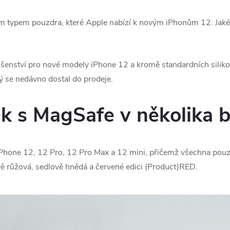
 typem pouzdra, které Apple nabízí k novým iPhonům 12. Jaké j
slušenství pro nové modely iPhone 12 a kromě standardních sili
ý se nedávno dostal do prodeje.
k s MagSafe v několika 
‌iPhone 12‌, 12 Pro, 12 Pro Max a 12 mini, přičemž všechna pouzd
vě růžová, sedlově hnědá a červené edici (Product)RED.