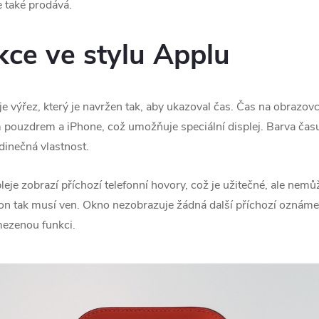
e také prodává.
kce ve stylu Applu
e výřez, který je navržen tak, aby ukazoval čas. Čas na obrazovce
ouzdrem a ‌iPhone‌, což umožňuje speciální displej. Barva času
dinečná vlastnost.
eje zobrazí příchozí telefonní hovory, což je užitečné, ale nemů
on tak musí ven. Okno nezobrazuje žádná další příchozí oznámení
omezenou funkci.