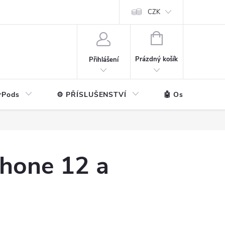
ntakt
💼 Pro firmy
CZK
NÁKUPNÍ
KOŠÍK
Prázdný košík
Přihlášení
rPods
⚙️ PŘÍSLUŠENSTVÍ
🤖 Ostatní značk
Phone 12 a