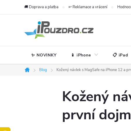
Přejít
🚚 Doprava a platba
↩️ Reklamace a vrácení
Hodnoc
na
obsah
✨ NOVINKY
📱 iPhone
📋 iPad
Blog
Kožený návlek s MagSafe na iPhone 12 a pr
Domů
Kožený ná
první doj