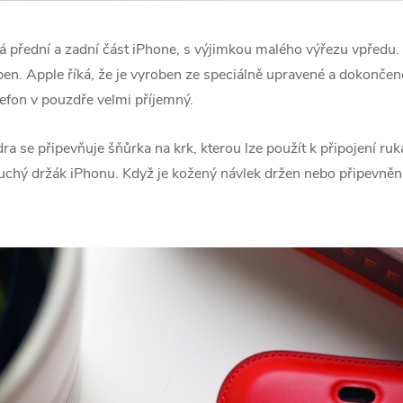
vá přední a zadní část iPhone, s výjimkou malého výřezu vpředu
oben. Apple říká, že je vyroben ze speciálně upravené a dokončen
elefon v pouzdře velmi příjemný.
 se připevňuje šňůrka na krk, kterou lze použít k připojení ruk
duchý držák iPhonu. Když je kožený návlek držen nebo připevněn k