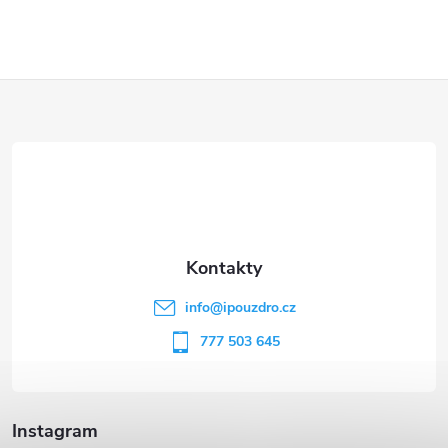
Z
á
p
a
t
info
@
ipouzdro.cz
í
777 503 645
Instagram