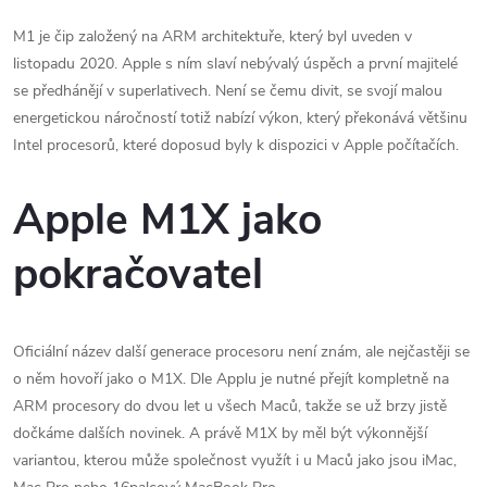
M1 je čip založený na ARM architektuře, který byl uveden v
listopadu 2020. Apple s ním slaví nebývalý úspěch a první majitelé
se předhánějí v superlativech. Není se čemu divit, se svojí malou
energetickou náročností totiž nabízí výkon, který překonává většinu
Intel procesorů, které doposud byly k dispozici v Apple počítačích.
Apple M1X jako
pokračovatel
Oficiální název další generace procesoru není znám, ale nejčastěji se
o něm hovoří jako o M1X. Dle Applu je nutné přejít kompletně na
ARM procesory do dvou let u všech Maců, takže se už brzy jistě
dočkáme dalších novinek. A právě M1X by měl být výkonnější
variantou, kterou může společnost využít i u Maců jako jsou iMac,