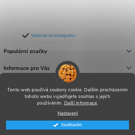
Sledovat na Instagramu
Populární značky
Informace pro Vás
Blog
Tento web používá soubory cookie. Dalším procházením
tohoto webu vyjadřujete souhlas s jejich
používáním.
Další informace
.
Copyright 2026
iPouzdro.cz
. Všechna práva vyhrazena.
Upravit
Nastavení
nastavení cookies
Souhlasím
Vytvořil Shoptet