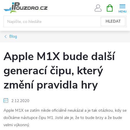
Přejít
NÁKUPNÍ
KOŠÍK
na
obsah
HLEDAT
Blog
Apple M1X bude další
generací čipu, který
změní pravidla hry
2.12.2020
Apple M1X se zatím nikde oficiálně neukázal a je tak otázkou, kdy se
dočkáme nástupce čipu M1. Jisté ale je, že to bude brzy a že bude
velmi výkonný.