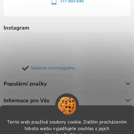
í
777 503 645
Instagram
Sledovat na Instagramu
Populární značky
Informace pro Vás
Blog
Tento web používá soubory cookie. Dalším procházením
tohoto webu vyjadřujete souhlas s jejich