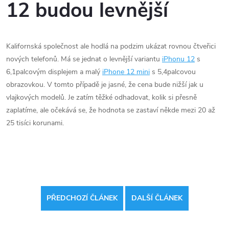
12 budou levnější
Kalifornská společnost ale hodlá na podzim ukázat rovnou čtveřici
nových telefonů. Má se jednat o levnější variantu
iPhonu 12
s
6,1palcovým displejem a malý
iPhone 12 mini
s 5,4palcovou
obrazovkou. V tomto případě je jasné, že cena bude nižší jak u
vlajkových modelů. Je zatím těžké odhadovat, kolik si přesně
zaplatíme, ale očekává se, že hodnota se zastaví někde mezi 20 až
25 tisíci korunami.
PŘEDCHOZÍ ČLÁNEK
DALŠÍ ČLÁNEK