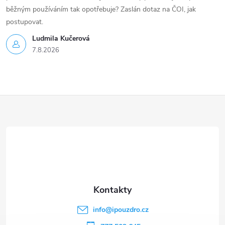
běžným používáním tak opotřebuje? Zaslán dotaz na ČOI, jak
postupovat.
Ludmila Kučerová
7.8.2026
Z
á
p
a
t
info
@
ipouzdro.cz