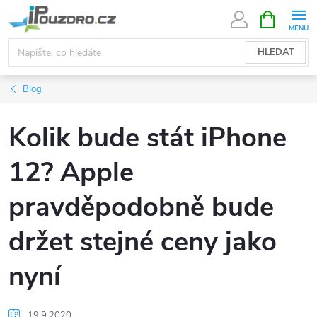
Přejít
NÁKUPNÍ
KOŠÍK
na
obsah
HLEDAT
Blog
Kolik bude stát iPhone
12? Apple
pravděpodobně bude
držet stejné ceny jako
nyní
19.9.2020