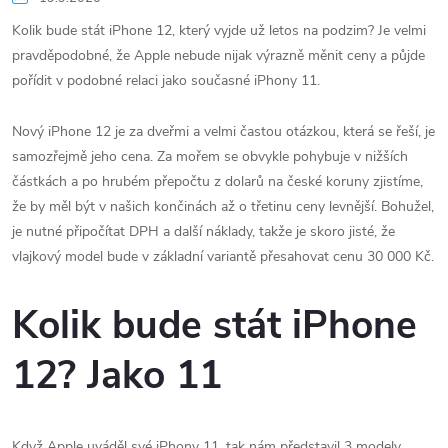
Kolik bude stát iPhone 12, který vyjde už letos na podzim? Je velmi
pravděpodobné, že Apple nebude nijak výrazně měnit ceny a půjde
pořídit v podobné relaci jako současné iPhony 11.
Nový iPhone 12 je za dveřmi a velmi častou otázkou, která se řeší, je
samozřejmě jeho cena. Za mořem se obvykle pohybuje v nižších
částkách a po hrubém přepočtu z dolarů na české koruny zjistíme,
že by měl být v našich končinách až o třetinu ceny levnější. Bohužel,
je nutné připočítat DPH a další náklady, takže je skoro jisté, že
vlajkový model bude v základní variantě přesahovat cenu 30 000 Kč.
Kolik bude stát iPhone
12? Jako 11
Když Apple uváděl své iPhony 11, tak nám představil 3 modely.