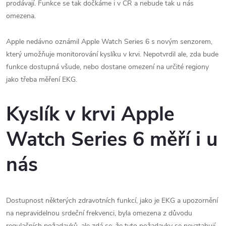
prodávají. Funkce se tak dočkáme i v ČR a nebude tak u nás
omezena.
Apple nedávno oznámil Apple Watch Series 6 s novým senzorem,
který umožňuje monitorování kyslíku v krvi. Nepotvrdil ale, zda bude
funkce dostupná všude, nebo dostane omezení na určité regiony
jako třeba měření EKG.
Kyslík v krvi Apple
Watch Series 6 měří i u
nás
Dostupnost některých zdravotních funkcí, jako je EKG a upozornění
na nepravidelnou srdeční frekvenci, byla omezena z důvodu
regulačních požadavků, ale zdá se, že tyto požadavky se nevztahují