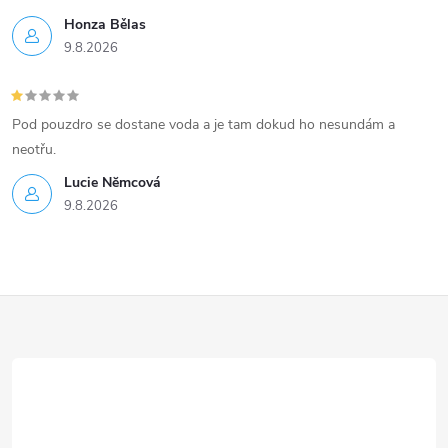
Honza Bělas
9.8.2026
Pod pouzdro se dostane voda a je tam dokud ho nesundám a
neotřu.
Lucie Nĕmcová
9.8.2026
Z
á
p