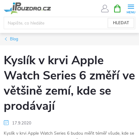
Přejít
NÁKUPNÍ
KOŠÍK
na
obsah
HLEDAT
Blog
Kyslík v krvi Apple
Watch Series 6 změří ve
většině zemí, kde se
prodávají
17.9.2020
Kyslík v krvi Apple Watch Series 6 budou měřit téměř všude, kde se