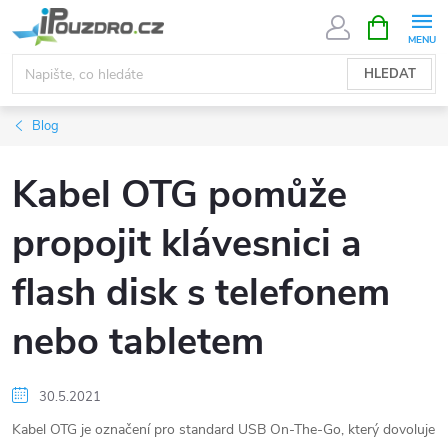
Přejít
NÁKUPNÍ
KOŠÍK
na
obsah
HLEDAT
Blog
Kabel OTG pomůže
propojit klávesnici a
flash disk s telefonem
nebo tabletem
30.5.2021
Kabel OTG je označení pro standard USB On-The-Go, který dovoluje