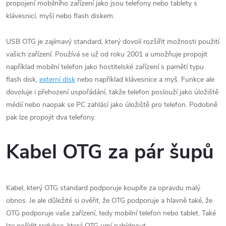
propojení mobilního zařízení jako jsou telefony nebo tablety s
klávesnicí, myší nebo flash diskem.
USB OTG je zajímavý standard, který dovolí rozšířit možnosti použití
vašich zařízení. Používá se už od roku 2001 a umožňuje propojit
například mobilní telefon jako hostitelské zařízení s pamětí typu
flash disk,
externí disk
nebo například klávesnice a myš. Funkce ale
dovoluje i přehození uspořádání, takže telefon poslouží jako úložiště
médií nebo naopak se PC zahlásí jako úložiště pro telefon. Podobně
pak lze propojit dva telefony.
Kabel OTG za pár šupů
Kabel, který OTG standard podporuje koupíte za opravdu malý
obnos. Je ale důležité si ověřit, že OTG podporuje a hlavně také, že
OTG podporuje vaše zařízení, tedy mobilní telefon nebo tablet. Také
lze pořídit redukce, která OTG umí nabídnout.