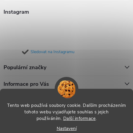
Instagram
Sledovat na Instagramu
Populární značky
Informace pro Vás
Blog
Tento web používá soubory cookie. Dalším procházením
tohoto webu vyjadřujete souhlas s jejich
používáním.
Další informace
.
Copyright 2026
iPouzdro.cz
. Všechna práva vyhrazena.
Upravit
Nastavení
nastavení cookies