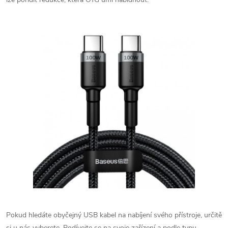
Pokud hledáte obyčejný USB kabel na nabíjení svého přístroje, určitě
si u nás vyberete. Podívejte se na svoje zařízení a podle typu