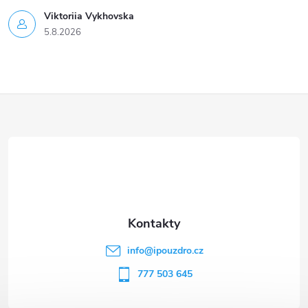
Viktoriia Vykhovska
5.8.2026
Z
á
p
a
t
info
@
ipouzdro.cz
í
777 503 645