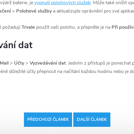
ýdrž baterie, je
vypnutí polohových služeb
. Může také snížit s
ečení
>
Polohové služby
a aktualizujte oprávnění pro své aplika
é požadují
Trvale
použít vaši polohu, a přepněte je na
Při použív
vání dat
Mail
>
Účty
>
Vyzvedávání dat
. Jedním z přístupů je ponechat 
méně důležité účty přepnout na načítání každou hodinu nebo je d
PŘEDCHOZÍ ČLÁNEK
DALŠÍ ČLÁNEK