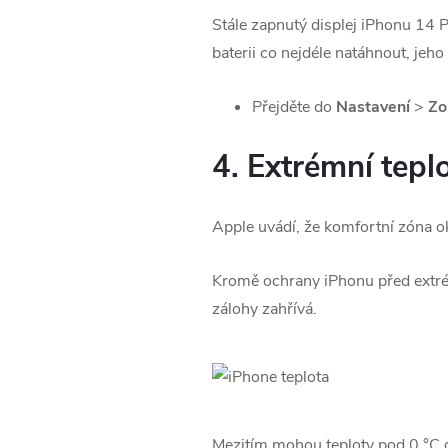
Stále zapnutý displej iPhonu 14 
baterii co nejdéle natáhnout, jeh
Přejděte do
Nastavení
>
Zo
4. Extrémní tepl
Apple uvádí, že komfortní zóna ok
Kromě ochrany iPhonu před extrém
zálohy zahřívá.
Mezitím mohou teploty pod 0 °C do