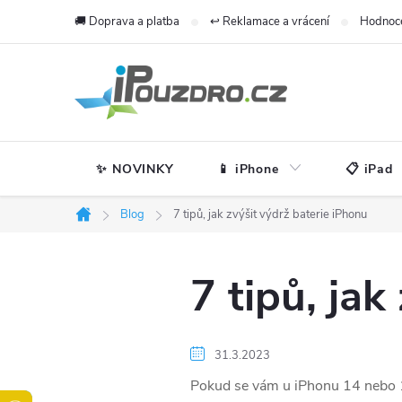
Přejít
🚚 Doprava a platba
↩️ Reklamace a vrácení
Hodnoc
na
obsah
✨ NOVINKY
📱 iPhone
📋 iPad
Blog
7 tipů, jak zvýšit výdrž baterie iPhonu
Domů
7 tipů, jak
31.3.2023
Pokud se vám u iPhonu 14 nebo 14 