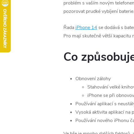
problém s vaším novým telefonem. 
pozorovat prudké vybíjení baterie
Řada
iPhone 14
se dodává s bater
Pro mají skutečně větší kapacitu
Co způsobuje
Obnovení zálohy
Stahování velké knihov
iPhone se při obnovová
Používání aplikací s neust
Vysoká aktivita aplikací na 
Používání nového iPhonu čas
Ve hře je mnoho dalších faktorů, al