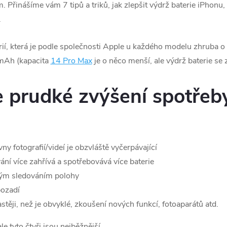
Přinášíme vám 7 tipů a triků, jak zlepšit výdrž baterie iPhonu,
.
ií, která je podle společnosti Apple u každého modelu zhruba o
 mAh (kapacita
14 Pro Max
je o něco menší, ale výdrž baterie se z
 prudké zvýšení spotřeby
ny fotografií/videí je obzvláště vyčerpávající
ní více zahřívá a spotřebovává více baterie
álým sledováním polohy
pozadí
těji, než je obvyklé, zkoušení nových funkcí, fotoaparátů atd.
e tyto čtyři jsou nejběžnější.