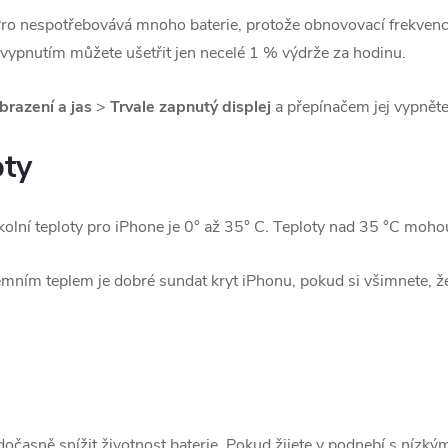
Pro nespotřebovává mnoho baterie, protože obnovovací frekvence
o vypnutím můžete ušetřit jen necelé 1 % výdrže za hodinu.
brazení a jas
>
Trvale zapnutý displej
a přepínačem jej vypněte
oty
olní teploty pro iPhone je 0° až 35° C. Teploty nad 35 °C mohou
ním teplem je dobré sundat kryt iPhonu, pokud si všimnete, že
časně snížit životnost baterie. Pokud žijete v podnebí s nízký