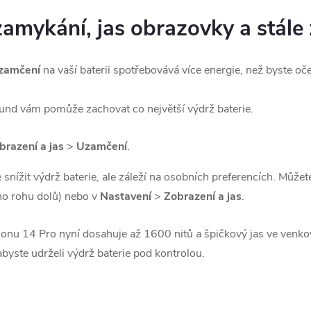
amykání, jas obrazovky a stále 
uzamčení
na vaší baterii spotřebovává více energie, než byste oče
nd vám pomůže zachovat co největší výdrž baterie.
brazení a jas
>
Uzamčení
.
snížit výdrž baterie, ale záleží na osobních preferencích. Můžet
ho rohu dolů) nebo v
Nastavení
>
Zobrazení a jas
.
nu 14 Pro nyní dosahuje až 1600 nitů a špičkový jas ve venkov
abyste udrželi výdrž baterie pod kontrolou.