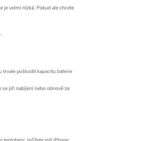
 je velmi nízká. Pokud ale chcete
.
 trvale poškodit kapacitu baterie
 se při nabíjení nebo obnově ze
mi teplotami, můžete mít iPhone