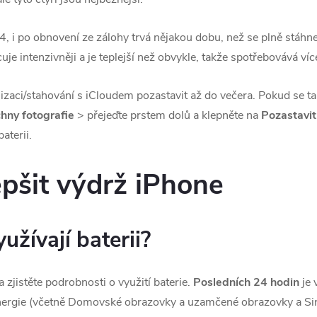
4, i po obnovení ze zálohy trvá nějakou dobu, než se plně stáhne
uje intenzivněji a je teplejší než obvykle, takže spotřebovává víc
zaci/stahování s iCloudem pozastavit až do večera. Pokud se ta
hny fotografie
> přejeďte prstem dolů a klepněte na
Pozastavit
aterii.
lepšit výdrž iPhone
yužívají baterii?
a zjistěte podrobnosti o využití baterie.
Posledních 24 hodin
je 
energie (včetně Domovské obrazovky a uzamčené obrazovky a Siri