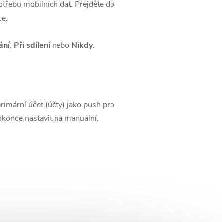
potřebu mobilních dat. Přejděte do
ce.
ání
,
Při sdílení
nebo
Nikdy
.
primární účet (účty) jako push pro
okonce nastavit na manuální.