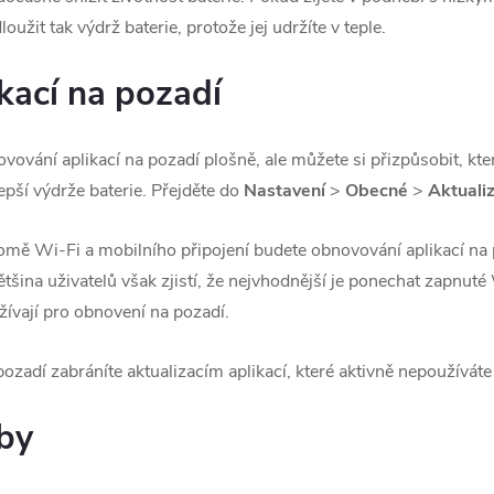
loužit tak výdrž baterie, protože jej udržíte v teple.
kací na pozadí
vání aplikací na pozadí plošně, ale můžete si přizpůsobit, které
epší výdrže baterie. Přejděte do
Nastavení
>
Obecné
>
Aktuali
omě Wi-Fi a mobilního připojení budete obnovování aplikací na
ětšina uživatelů však zjistí, že nejvhodnější je ponechat zapnuté
žívají pro obnovení na pozadí.
zadí zabráníte aktualizacím aplikací, které aktivně nepoužíváte
by