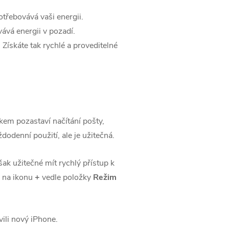
otřebovává vaši energii.
ovává energii v pozadí.
 Získáte tak rychlé a proveditelné
tkem pozastaví načítání pošty,
dodenní použití, ale je užitečná.
šak užitečné mít rychlý přístup k
 na ikonu
+
vedle položky
Režim
vili nový iPhone.