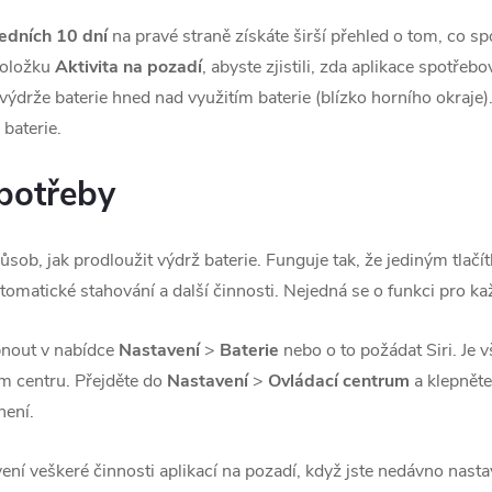
edních 10 dní
na pravé straně získáte širší přehled o tom, co sp
položku
Aktivita na pozadí
, abyste zjistili, zda aplikace spotřeb
výdrže baterie hned nad využitím baterie (blízko horního okraje).
 baterie.
spotřeby
sob, jak prodloužit výdrž baterie. Funguje tak, že jediným tlačí
omatické stahování a další činnosti. Nejedná se o funkci pro kaž
pnout v nabídce
Nastavení
>
Baterie
nebo o to požádat Siri. Je v
m centru. Přejděte do
Nastavení
>
Ovládací centrum
a klepněte
není.
ení veškeré činnosti aplikací na pozadí, když jste nedávno nasta