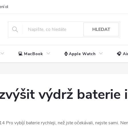
ení obchodu
📃 Obchodní podmínky
🔒 Ochrana os. údajů
📞 Ko
HLEDAT
💻 MacBook
⌚ Apple Watch
🎧 Ai
 zvýšit výdrž baterie
Pro vybíjí baterie rychleji, než jste očekávali, nejste sami. N