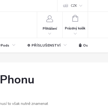
ntakt
💼 Pro firmy
CZK
NÁKUPNÍ
KOŠÍK
Prázdný košík
Přihlášení
rPods
⚙️ PŘÍSLUŠENSTVÍ
🤖 Ostatní značk
 iPhonu
emusí to však nutně znamenat