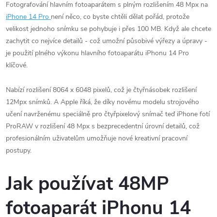
Fotografování hlavním fotoaparátem s plným rozlišením 48 Mpx na
iPhone 14 Pro
není něco, co byste chtěli dělat pořád, protože
velikost jednoho snímku se pohybuje i přes 100 MB. Když ale chcete
zachytit co nejvíce detailů - což umožní působivé výřezy a úpravy -
je použití plného výkonu hlavního fotoaparátu iPhonu 14 Pro
klíčové.
Nabízí rozlišení 8064 x 6048 pixelů, což je čtyřnásobek rozlišení
12Mpx snímků. A Apple říká, že díky novému modelu strojového
učení navrženému speciálně pro čtyřpixelový snímač teď iPhone fotí
ProRAW v rozlišení 48 Mpx s bezprecedentní úrovní detailů, což
profesionálním uživatelům umožňuje nové kreativní pracovní
postupy.
Jak používat 48MP
fotoaparát iPhonu 14