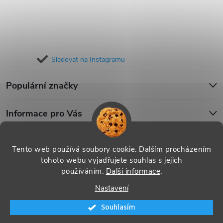
Sledovat na Instagramu
Populární značky
Informace pro Vás
Blog
Tento web používá soubory cookie. Dalším procházením
tohoto webu vyjadřujete souhlas s jejich
používáním.
Další informace
.
Copyright 2026
iPouzdro.cz
. Všechna práva vyhrazena.
Upravit
Nastavení
nastavení cookies
Souhlasím
Vytvořil Shoptet