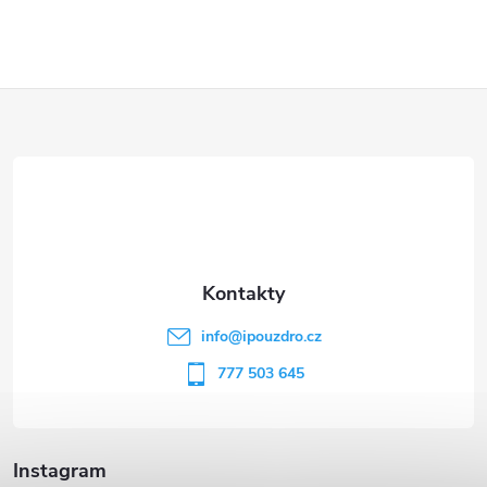
Z
á
p
a
t
info
@
ipouzdro.cz
í
777 503 645
Instagram