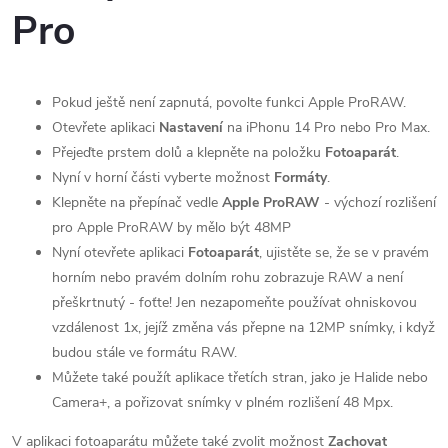
Pro
Pokud ještě není zapnutá, povolte funkci Apple ProRAW.
Otevřete aplikaci
Nastavení
na iPhonu 14 Pro nebo Pro Max.
Přejeďte prstem dolů a klepněte na položku
Fotoaparát
.
Nyní v horní části vyberte možnost
Formáty
.
Klepněte na přepínač vedle
Apple ProRAW
- výchozí rozlišení
pro Apple ProRAW by mělo být 48MP
Nyní otevřete aplikaci
Fotoaparát
, ujistěte se, že se v pravém
horním nebo pravém dolním rohu zobrazuje RAW a není
přeškrtnutý - foťte! Jen nezapomeňte používat ohniskovou
vzdálenost 1x, jejíž změna vás přepne na 12MP snímky, i když
budou stále ve formátu RAW.
Můžete také použít aplikace třetích stran, jako je Halide nebo
Camera+, a pořizovat snímky v plném rozlišení 48 Mpx.
V aplikaci fotoaparátu můžete také zvolit možnost
Zachovat