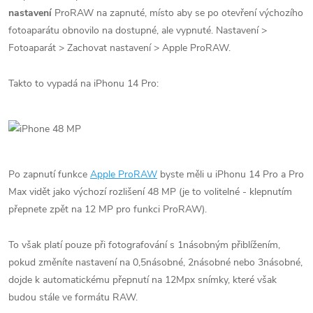
nastavení
ProRAW na zapnuté, místo aby se po otevření výchozího
fotoaparátu obnovilo na dostupné, ale vypnuté. Nastavení >
Fotoaparát > Zachovat nastavení > Apple ProRAW.
Takto to vypadá na iPhonu 14 Pro:
Po zapnutí funkce
Apple ProRAW
byste měli u iPhonu 14 Pro a Pro
Max vidět jako výchozí rozlišení 48 MP (je to volitelné - klepnutím
přepnete zpět na 12 MP pro funkci ProRAW).
To však platí pouze při fotografování s 1násobným přiblížením,
pokud změníte nastavení na 0,5násobné, 2násobné nebo 3násobné,
dojde k automatickému přepnutí na 12Mpx snímky, které však
budou stále ve formátu RAW.