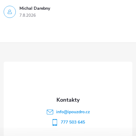
Michal Darebny
7.8.2026
Z
á
p
a
t
info
@
ipouzdro.cz
í
777 503 645