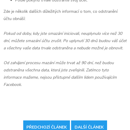
Podle pokynů trvale odstraňte svůj účet.
Zde je několik dalších důležitých informací o tom, co odstranění
účtu obnáší:
Pokud od doby, kdy jste smazání iniciovali, neuplynulo více než 30
dní, můžete smazání účtu zrušit. Po uplynutí 30 dnů budou váš účet
a všechny vaše data trvale odstraněna a nebude možné je obnovit.
Od zahájení procesu mazání může trvat až 90 dní, než budou
odstraněna všechna data, která jste zveřejnili. Zatímco tyto
informace mažeme, nejsou přístupné dalším lidem používajícím
Facebook.
PŘEDCHOZÍ ČLÁNEK
DALŠÍ ČLÁNEK