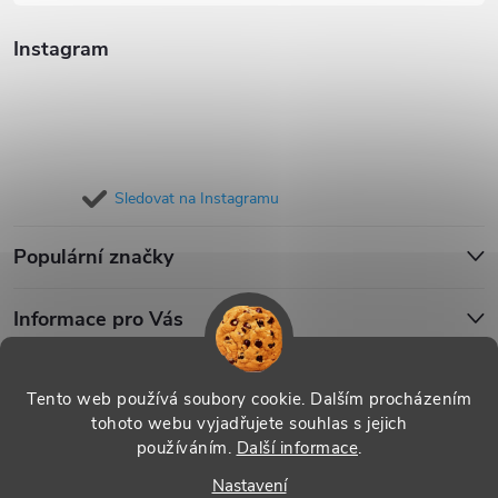
Instagram
Sledovat na Instagramu
Populární značky
Informace pro Vás
Blog
Tento web používá soubory cookie. Dalším procházením
tohoto webu vyjadřujete souhlas s jejich
používáním.
Další informace
.
Copyright 2026
iPouzdro.cz
. Všechna práva vyhrazena.
Upravit
Nastavení
nastavení cookies