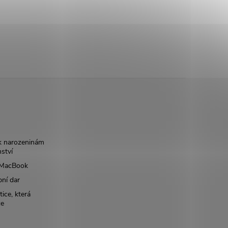
k narozeninám
nství
š MacBook
bní dar
ice, která
ce