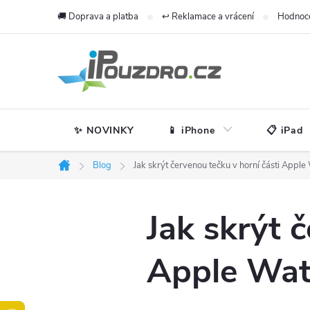
Přejít
🚚 Doprava a platba
↩️ Reklamace a vrácení
Hodnoc
na
obsah
✨ NOVINKY
📱 iPhone
📋 iPad
Blog
Jak skrýt červenou tečku v horní části Apple
Domů
Jak skrýt 
Apple Wat