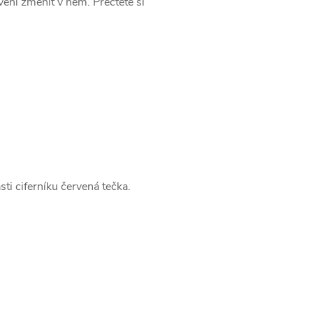
ení změnit v něm. Přečtěte si
ti ciferníku červená tečka.