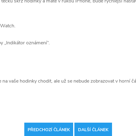
tečku skrz hodinky a máte v rukou iPhone, bude rychlejší nastav
 Watch.
y „Indikátor oznámení“.
 na vaše hodinky chodit, ale už se nebude zobrazovat v horní čás
PŘEDCHOZÍ ČLÁNEK
DALŠÍ ČLÁNEK