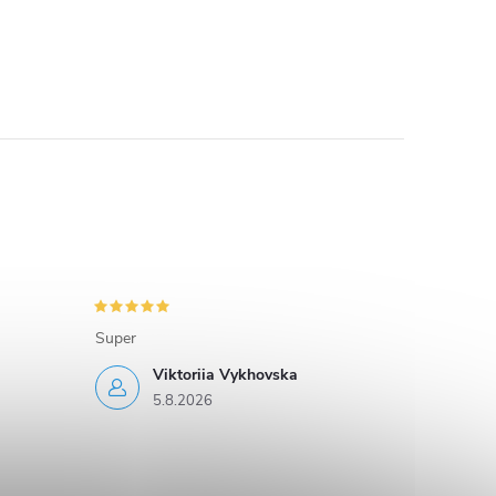
Super
Viktoriia Vykhovska
5.8.2026