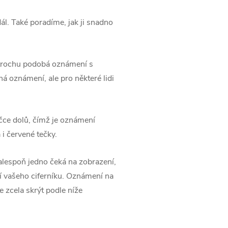
ál. Také poradíme, jak ji snadno
 trochu podobá oznámení s
ná oznámení, ale pro některé lidi
čce dolů, čímž je oznámení
i červené tečky.
alespoň jedno čeká na zobrazení,
í vašeho ciferníku. Oznámení na
zcela skrýt podle níže