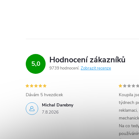
Hodnocení zákazníků
5,0
9739 hodnocení
Zobrazit recenze
Dávám 5 hvezdicek
Koupila js
týdnech po
Michal Darebny
reklamaci,
7.8.2026
mechanick
Na co ted
používáním