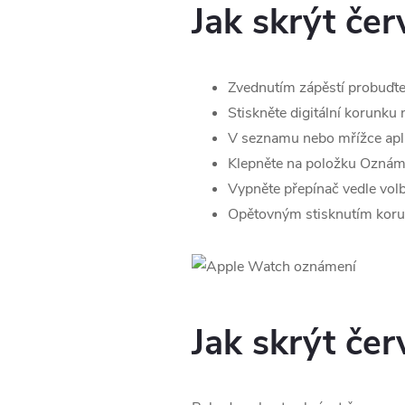
Jak skrýt če
Zvednutím zápěstí probuďt
Stiskněte digitální korunku
V seznamu nebo mřížce aplik
Klepněte na položku Oznám
Vypněte přepínač vedle volb
Opětovným stisknutím korunk
Jak skrýt če