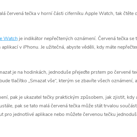
 červená tečka v horní části ciferníku Apple Watch, tak čtěte d
e Watch
je indikátor nepřečtených oznámení. Červená tečka se
aplikací v iPhonu. Je užitečná, abyste věděli, kdy máte nepřečte
mazat je na hodinkách, jednoduše přejeďte prstem po červené te
bude tlačítko „Smazat vše“, kterým se zbavíte všech oznámení, a 
, pak je ukazatel tečky praktickým způsobem, jak zjistit, kdy 
stále, pak se tato malá červená tečka může stát trvalou součást
pro jednotlivé aplikace nebo můžete červenou tečku jednoduše 