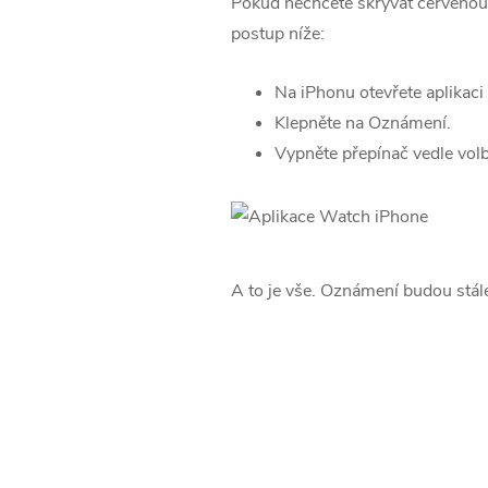
Pokud nechcete skrývat červenou 
postup níže:
Na iPhonu otevřete aplikaci
Klepněte na Oznámení.
Vypněte přepínač vedle volb
A to je vše. Oznámení budou stále