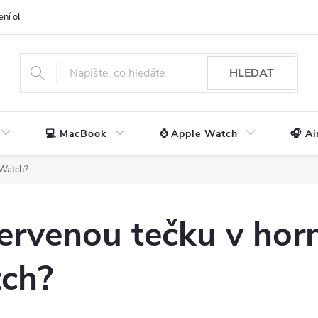
ení obchodu
📃 Obchodní podmínky
🔒 Ochrana os. údajů
📞 Ko
HLEDAT
💻 MacBook
⌚ Apple Watch
🎧 Ai
 Watch?
červenou tečku v horn
ch?