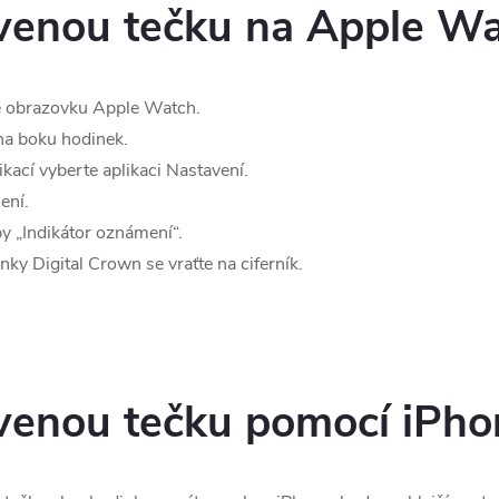
rvenou tečku na Apple W
e obrazovku Apple Watch.
 na boku hodinek.
ací vyberte aplikaci Nastavení.
ení.
y „Indikátor oznámení“.
y Digital Crown se vraťte na ciferník.
rvenou tečku pomocí iPh