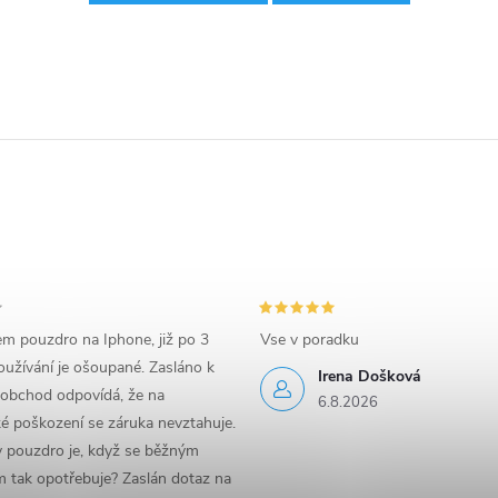
em pouzdro na Iphone, již po 3
Vse v poradku
užívání je ošoupané. Zasláno k
Irena Došková
 obchod odpovídá, že na
6.8.2026
é poškození se záruka nevztahuje.
y pouzdro je, když se běžným
 tak opotřebuje? Zaslán dotaz na