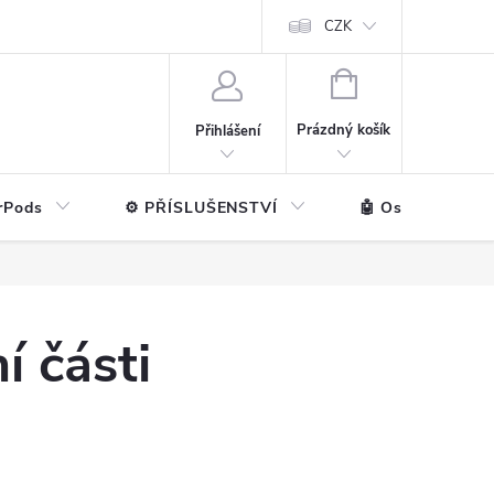
ntakt
💼 Pro firmy
CZK
NÁKUPNÍ
KOŠÍK
Prázdný košík
Přihlášení
rPods
⚙️ PŘÍSLUŠENSTVÍ
🤖 Ostatní značk
í části