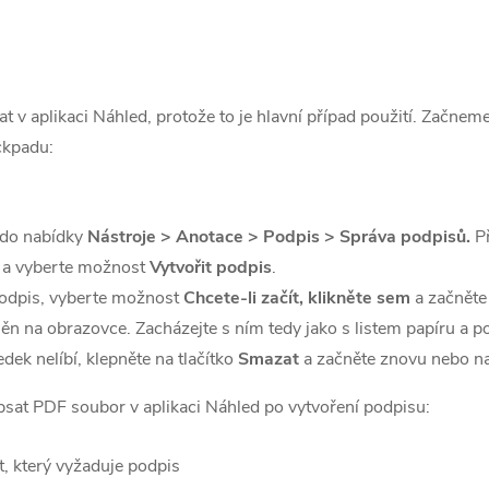
t v aplikaci Náhled, protože to je hlavní případ použití. Začneme
ckpadu:
 do nabídky
Nástroje > Anotace > Podpis > Správa podpisů.
Př
í a vyberte možnost
Vytvořit podpis
.
 podpis, vyberte možnost
Chcete-li začít, klikněte sem
a začněte 
ěn na obrazovce. Zacházejte s ním tedy jako s listem papíru a p
ek nelíbí, klepněte na tlačítko
Smazat
a začněte znovu nebo na
epsat PDF soubor v aplikaci Náhled po vytvoření podpisu:
, který vyžaduje podpis