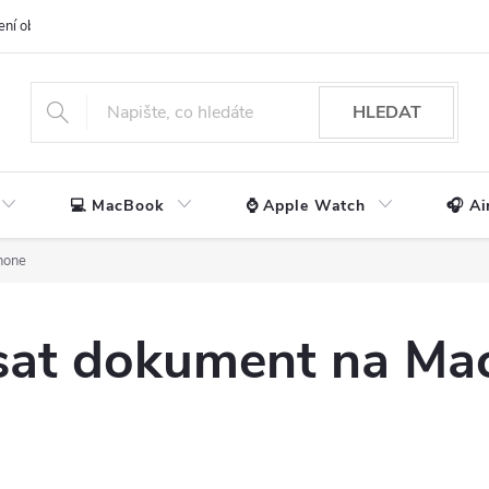
ení obchodu
📃 Obchodní podmínky
🔒 Ochrana os. údajů
📞 Ko
HLEDAT
💻 MacBook
⌚ Apple Watch
🎧 Ai
hone
sat dokument na Mac