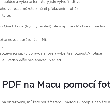
abídce a vyberte ten, který jste vytvořili dříve.
jeho velikost můžete změnit přetažením rohů)
tujte.
i Quick Look (Rychlý náhled), ale v aplikaci Mail se mírně liší:
tvořte novou zprávu (⌘ + N).
r.
 rozevírací šipku vpravo nahoře a vyberte možnost Anotace
ý je uveden výše pro aplikaci Náhled
.
 PDF na Macu pomocí fo
 na obrazovku, můžete použít starou metodu - podpis napište na 