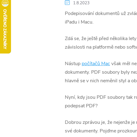
1.8.2023
Podepisování dokumentů už zvládn
iPadu i Macu.
Zdá se, že ještě před několika let
závislosti na platformě nebo softwa
Nástup
počítačů Mac
však měl ne
dokumenty. PDF soubory byly nezáv
hlavně se v nich neměnil styl a o
Nyní, kdy jsou PDF soubory tak ro
podepsat PDF?
Dobrou zprávou je, že nejenže je 
své dokumenty. Pojďme prozkoumat,