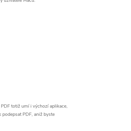
y uživatele Maců.
PDF totiž umí i výchozí aplikace,
ak podepsat PDF, aniž byste