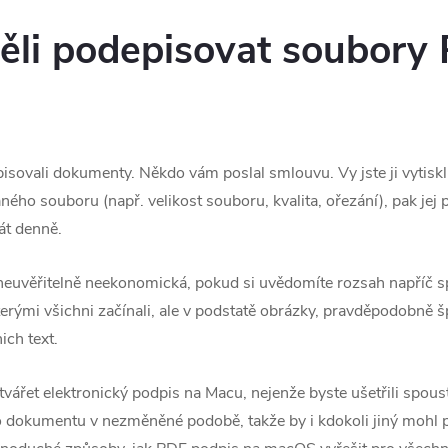
ěli podepisovat soubory
pisovali dokumenty. Někdo vám poslal smlouvu. Vy jste ji vytiskl
ho souboru (např. velikost souboru, kvalita, ořezání), pak jej po
át denně.
e neuvěřitelně neekonomická, pokud si uvědomíte rozsah napříč s
erými všichni začínali, ale v podstatě obrázky, pravděpodobně 
ich text.
tvářet elektronický podpis na Macu, nejenže byste ušetřili spoust
o dokumentu v nezměněné podobě, takže by i kdokoli jiný mohl 