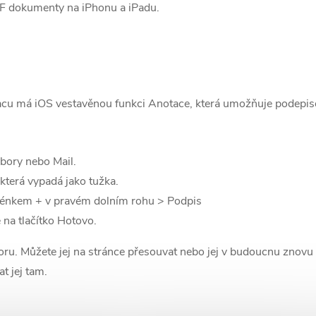
F dokumenty na iPhonu a iPadu.
cu má iOS vestavěnou funkci Anotace, která umožňuje podepiso
bory nebo Mail.
která vypadá jako tužka.
aménkem + v pravém dolním rohu > Podpis
 na tlačítko Hotovo.
u. Můžete jej na stránce přesouvat nebo jej v budoucnu znovu po
t jej tam.