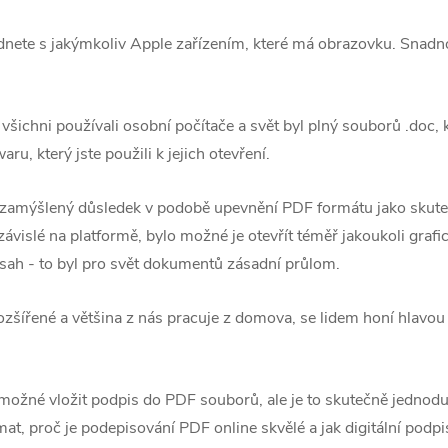
ete s jakýmkoliv Apple zařízením, které má obrazovku. Snadno
y všichni používali osobní počítače a svět byl plný souborů .doc,
ru, který jste použili k jejich otevření.
zamýšlený důsledek v podobě upevnění PDF formátu jako skut
islé na platformě, bylo možné je otevřít téměř jakoukoli grafi
bsah - to byl pro svět dokumentů zásadní průlom.
zšířené a většina z nás pracuje z domova, se lidem honí hlavou d
možné vložit podpis do PDF souborů, ale je to skutečně jednoduš
 proč je podepisování PDF online skvělé a jak digitální podpis 