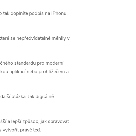
 tak doplníte podpis na iPhonu,
 které se nepředvídatelně měnily v
ečného standardu pro moderní
ckou aplikací nebo prohlížečem a
alší otázka: Jak digitálně
ší a lepší způsob, jak spravovat
vytvořit právě teď.