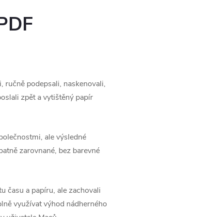
 PDF
i, ručně podepsali, naskenovali,
slali zpět a vytištěný papír
polečnostmi, ale výsledné
špatně zarovnané, bez barevné
u času a papíru, ale zachovali
plně využívat výhod nádherného