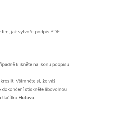
 tím, jak vytvořit podpis PDF
ípadně klikněte na ikonu podpisu
kreslit. Všimněte si, že váš
o dokončení stiskněte libovolnou
 tlačítko
Hotovo
.