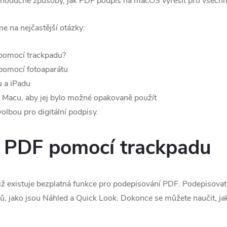
ednoduché způsoby, jak PDF podpis na macOS vyřešit pro všechn
 na nejčastější otázky:
pomocí trackpadu?
pomocí fotoaparátu
 a iPadu
a Macu, aby jej bylo možné opakovaně použít
volbou pro digitální podpisy.
t PDF pomocí trackpadu
ž existuje bezplatná funkce pro podepisování PDF. Podepisovat 
ků, jako jsou Náhled a Quick Look. Dokonce se můžete naučit, j