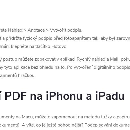
řete Náhled > Anotace > Vytvořit podpis.
 a přidržte fyzický podpis před fotoaparátem tak, aby byl zarovná
znán, klepněte na tlačítko Hotovo.
ný postup můžete zopakovat v aplikaci Rychlý náhled a Mail, poku
tyto aplikace bez ohledu na to. Po vytvoření digitálního podpi
okumentů hračkou.
 PDF na iPhonu a iPadu
okumenty na Macu, můžete zapomenout na metodu tužky a papíru
dokumentů. A víte, co je ještě pohodlnější? Podepisování dokume