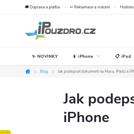
Přejít
🚚 Doprava a platba
↩️ Reklamace a vrácení
Hodnoc
na
obsah
✨ NOVINKY
📱 iPhone
📋 iPad
Blog
Jak podepsat dokument na Macu, iPadu a iP
Domů
Jak podep
iPhone