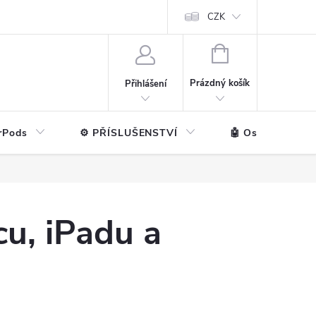
ntakt
💼 Pro firmy
CZK
NÁKUPNÍ
KOŠÍK
Prázdný košík
Přihlášení
rPods
⚙️ PŘÍSLUŠENSTVÍ
🤖 Ostatní značk
u, iPadu a