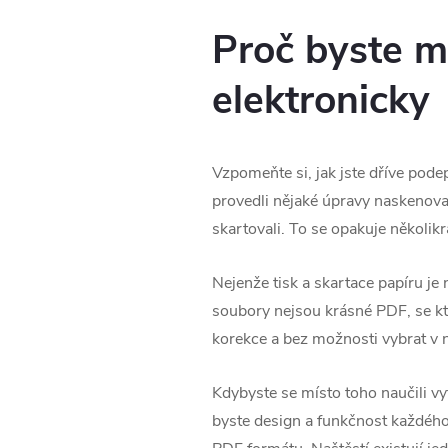
Proč byste m
elektronicky
Vzpomeňte si, jak jste dříve pode
provedli nějaké úpravy naskenované
skartovali. To se opakuje několikr
Nejenže tisk a skartace papíru j
soubory nejsou krásné PDF, se kt
korekce a bez možnosti vybrat v n
Kdybyste se místo toho naučili vy
byste design a funkčnost každéh