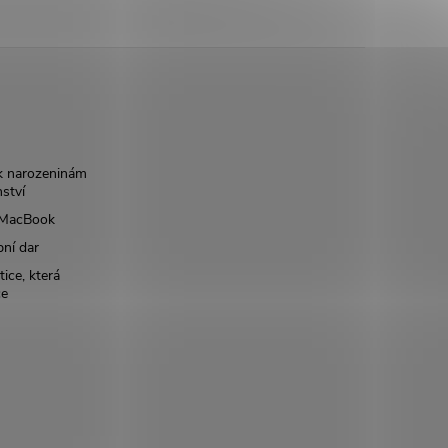
k narozeninám
nství
š MacBook
bní dar
ice, která
ce