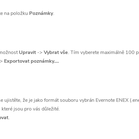
te na položku
Poznámky
.
 možnost
Upravit
->
Vybrat vše
. Tím vyberete maximálně 100 
>
Exportovat poznámky....
 ujistěte, že je jako formát souboru vybrán Evernote ENEX (.ene
které jsou pro vás důležité.
ovat
.