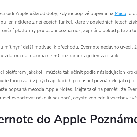
čnosti Apple ušla od doby, kdy se poprvé objevila na
Macu
, dl
 jen některé z nejlepších funkcí, které v posledních letech získa
renční platformy pro psaní poznámek, zejména pokud jste za tuto
 mít nyní další motivaci k přechodu. Evernote nedávno uvedl, 
telů zdarma na maximálně 50 poznámek a jeden zápisník.
i platforem jakékoli, můžete tak učinit podle následujících kroků
bude fungovat i v jiných aplikacích pro psaní poznámek, jako jso
íže popsaná metoda Apple Notes. Mějte také na paměti, že Ever
set exportovat několik souborů, abyste zohlednili všechny sv
vernote do Apple Poznám