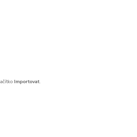
lačítko
Importovat
.