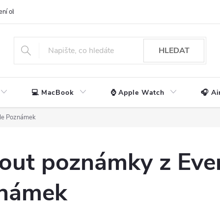
ení obchodu
📃 Obchodní podmínky
🔒 Ochrana os. údajů
📞 Ko
HLEDAT
💻 MacBook
⌚ Apple Watch
🎧 Ai
ple Poznámek
nout poznámky z Eve
známek