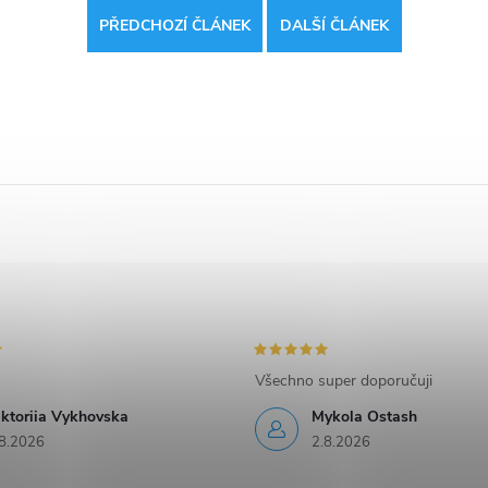
PŘEDCHOZÍ ČLÁNEK
DALŠÍ ČLÁNEK
Všechno super doporučuji
iktoriia Vykhovska
Mykola Ostash
8.2026
2.8.2026