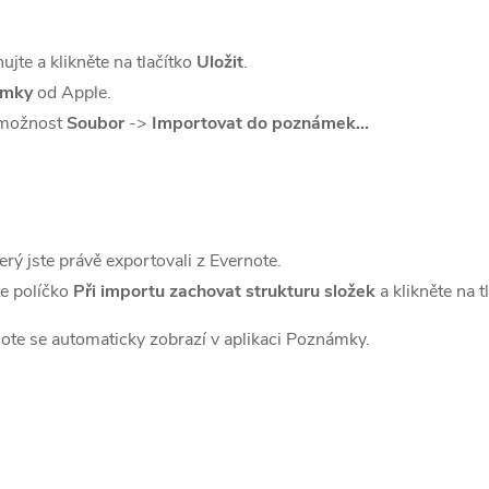
te a klikněte na tlačítko
Uložit
.
ámky
od Apple.
 možnost
Soubor
->
Importovat do poznámek...
erý jste právě exportovali z Evernote.
te políčko
Při importu zachovat strukturu složek
a klikněte na t
ote se automaticky zobrazí v aplikaci Poznámky.