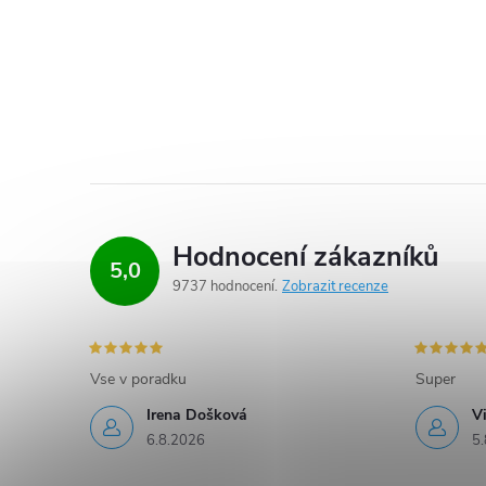
Hodnocení zákazníků
5,0
9737 hodnocení
Zobrazit recenze
Vse v poradku
Super
Irena Došková
V
6.8.2026
5.