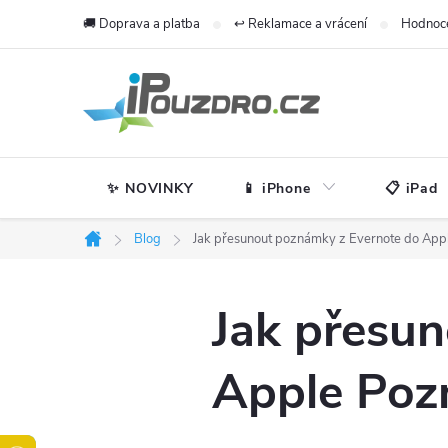
Přejít
🚚 Doprava a platba
↩️ Reklamace a vrácení
Hodnoc
na
obsah
✨ NOVINKY
📱 iPhone
📋 iPad
Blog
Jak přesunout poznámky z Evernote do Ap
Domů
Jak přesu
Apple Po