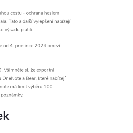
ouhou cestu - ochrana heslem,
la. Tato a další vylepšení nabízejí
 výsadu platili.
že od 4. prosince 2024 omezí
. Všimněte si, že exportní
u OneNote a Bear, které nabízejí
note má limit výběru 100
é poznámky.
ek