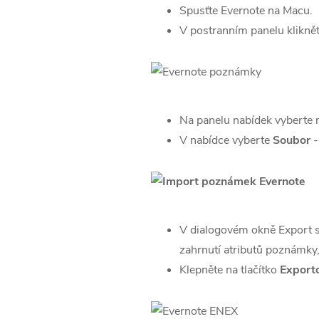
Spusťte Evernote na Macu.
V postranním panelu klikně
Na panelu nabídek vyberte
V nabídce vyberte
Soubor
-
V dialogovém okně Export se
zahrnutí atributů poznámky, 
Klepněte na tlačítko
Export