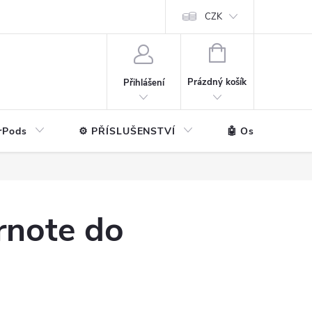
ntakt
💼 Pro firmy
CZK
NÁKUPNÍ
KOŠÍK
Prázdný košík
Přihlášení
rPods
⚙️ PŘÍSLUŠENSTVÍ
🤖 Ostatní značk
rnote do