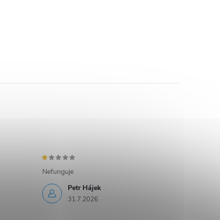
Nefunguje
Petr Hájek
31.7.2026