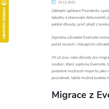
15.12.2023
Základní aplikace Poznámky spole
tabulky a skenování dokumentů jsou
pádné důvody, proč přejít z konku
Zejména uživatelé Evernote mohou
počet nových i stávajících uživa
Ať už jsou vaše důvody pro migrac
soubor, který vyplivne Evernote, 
podobné možnosti importu jako n
poznámek, takže možná budete mu
Migrace z E