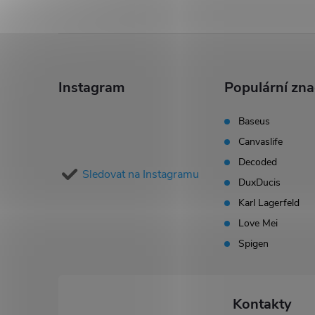
Z
á
Instagram
Populární zn
p
Baseus
Canvaslife
a
Decoded
Sledovat na Instagramu
t
DuxDucis
Karl Lagerfeld
í
Love Mei
Spigen