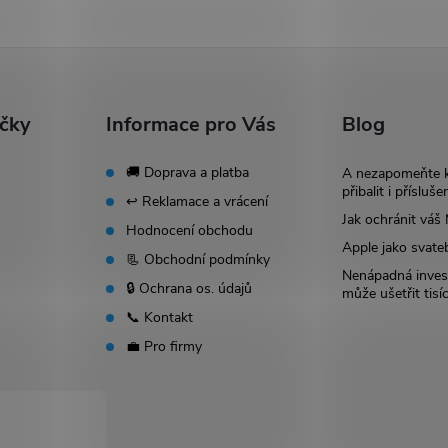
ačky
Informace pro Vás
Blog
🚚 Doprava a platba
A nezapomeňte 
přibalit i přísluše
↩️ Reklamace a vrácení
Jak ochránit vá
Hodnocení obchodu
Apple jako svate
📃 Obchodní podmínky
Nenápadná invest
🔒 Ochrana os. údajů
může ušetřit tisí
📞 Kontakt
💼 Pro firmy