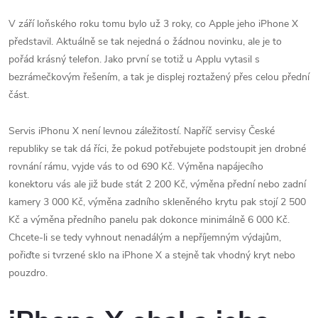
V září loňského roku tomu bylo už 3 roky, co Apple jeho iPhone X
představil. Aktuálně se tak nejedná o žádnou novinku, ale je to
pořád krásný telefon. Jako první se totiž u Applu vytasil s
bezrámečkovým řešením, a tak je displej roztažený přes celou přední
část.
Servis iPhonu X není levnou záležitostí. Napříč servisy České
republiky se tak dá říci, že pokud potřebujete podstoupit jen drobné
rovnání rámu, vyjde vás to od 690 Kč. Výměna napájecího
konektoru vás ale již bude stát 2 200 Kč, výměna přední nebo zadní
kamery 3 000 Kč, výměna zadního skleněného krytu pak stojí 2 500
Kč a výměna předního panelu pak dokonce minimálně 6 000 Kč.
Chcete-li se tedy vyhnout nenadálým a nepříjemným výdajům,
pořiďte si tvrzené sklo na iPhone X a stejně tak vhodný kryt nebo
pouzdro.