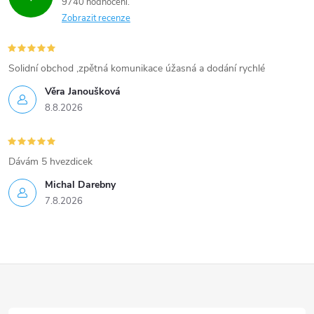
9740 hodnocení
Zobrazit recenze
Solidní obchod ,zpětná komunikace úžasná a dodání rychlé
Věra Janoušková
8.8.2026
Dávám 5 hvezdicek
Michal Darebny
7.8.2026
Z