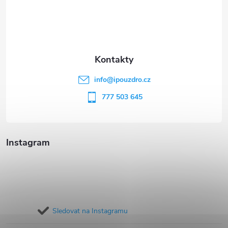
á
p
a
t
info
@
ipouzdro.cz
í
777 503 645
Instagram
Sledovat na Instagramu