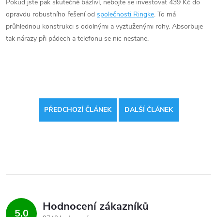
Pokud jste pak skutečně bázliví, nebojte se investovat 439 Kč do
opravdu robustního řešení od
společnosti Ringke
. To má
průhlednou konstrukci s odolnými a vyztuženými rohy. Absorbuje
tak nárazy při pádech a telefonu se nic nestane.
PŘEDCHOZÍ ČLÁNEK
DALŠÍ ČLÁNEK
Hodnocení zákazníků
5,0