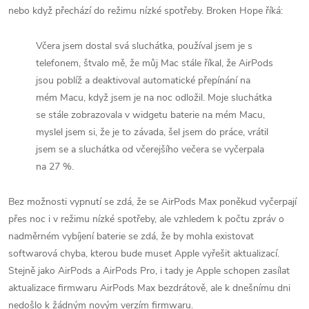
nebo když přechází do režimu nízké spotřeby. Broken Hope říká:
Včera jsem dostal svá sluchátka, používal jsem je s
telefonem, štvalo mě, že můj Mac stále říkal, že ‌AirPods‌
jsou poblíž a deaktivoval automatické přepínání na
mém Macu, když jsem je na noc odložil. Moje sluchátka
se stále zobrazovala v widgetu baterie na mém Macu,
myslel jsem si, že je to závada, šel jsem do práce, vrátil
jsem se a sluchátka od včerejšího večera se vyčerpala
na 27 %.
Bez možnosti vypnutí se zdá, že se AirPods Max‌ poněkud vyčerpají
přes noc i v režimu nízké spotřeby, ale vzhledem k počtu zpráv o
nadměrném vybíjení baterie se zdá, že by mohla existovat
softwarová chyba, kterou bude muset Apple vyřešit aktualizací.
Stejně jako ‌AirPods‌ a AirPods Pro‌, i tady je Apple schopen zasílat
aktualizace firmwaru ‌AirPods Max‌ bezdrátově, ale k dnešnímu dni
nedošlo k žádným novým verzím firmwaru.