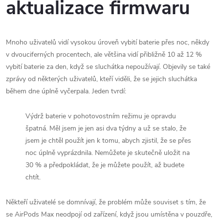
aktualizace firmwaru
Mnoho uživatelů vidí vysokou úroveň vybití baterie přes noc, někdy
v dvouciferných procentech, ale většina vidí přibližně 10 až 12 %
vybití baterie za den, když se sluchátka nepoužívají. Objevily se také
zprávy od některých uživatelů, kteří viděli, že se jejich sluchátka
během dne úplně vyčerpala. Jeden tvrdí:
Výdrž baterie v pohotovostním režimu je opravdu
špatná. Měl jsem je jen asi dva týdny a už se stalo, že
jsem je chtěl použít jen k tomu, abych zjistil, že se přes
noc úplně vyprázdnila. Nemůžete je skutečně uložit na
30 % a předpokládat, že je můžete použít, až budete
chtít.
Někteří uživatelé se domnívají, že problém může souviset s tím, že
se AirPods Max neodpojí od zařízení, když jsou umístěna v pouzdře,