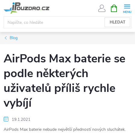
Přejít
NÁKUPNÍ
KOŠÍK
na
obsah
HLEDAT
Blog
AirPods Max baterie se
podle některých
uživatelů příliš rychle
vybíjí
19.1.2021
AirPods Max baterie nebude největší předností nových sluchátek.