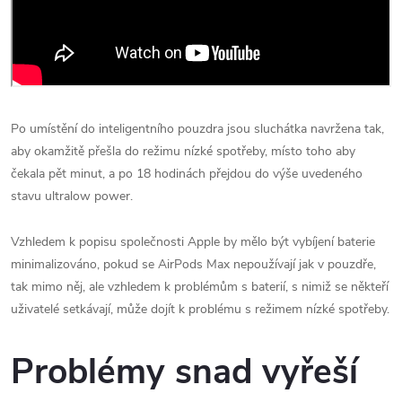
Po umístění do inteligentního pouzdra jsou sluchátka navržena tak,
aby okamžitě přešla do režimu nízké spotřeby, místo toho aby
čekala pět minut, a po 18 hodinách přejdou do výše uvedeného
stavu ultralow power.
Vzhledem k popisu společnosti Apple by mělo být vybíjení baterie
minimalizováno, pokud se AirPods Max‌ nepoužívají jak v pouzdře,
tak mimo něj, ale vzhledem k problémům s baterií, s nimiž se někteří
uživatelé setkávají, může dojít k problému s režimem nízké spotřeby.
Problémy snad vyřeší