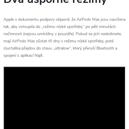
Apple v dokumentu podpory objasnil, že AirPods Max jsou navržena
tak, aby vstoupila do „režimu nízké spotřeby“ po pěti minutách
nečinnosti (nejsou umístěny v pouzdře). Pokud se jich nedotknete,
mají AirPods Max zůstat tři dny v režimu nízké spotřeby, poté
sluchátka přejdou do stavu „ultralow“, který přeruší Bluetooth a
spojení s aplikací Najít.