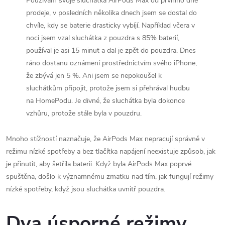
Používám svoje sluchátka AirPods Max od prvního dne
prodeje, v posledních několika dnech jsem se dostal do
chvíle, kdy se baterie drasticky vybíjí.
Například včera v
noci jsem vzal sluchátka z pouzdra s 85% baterií,
používal je asi 15 minut a dal je zpět do pouzdra. Dnes
ráno dostanu oznámení prostřednictvím svého iPhone,
že zbývá jen 5 %. Ani jsem se nepokoušel k
sluchátkům připojit, protože jsem si přehrával hudbu
na HomePodu.
Je divné, že sluchátka byla dokonce
vzhůru, protože stále byla v pouzdru.
Mnoho stížností naznačuje, že ‌AirPods Max‌ nepracují správně v
režimu nízké spotřeby a bez tlačítka napájení neexistuje způsob, jak
je přinutit, aby šetřila baterii. Když byla ‌AirPods Max‌ poprvé
spuštěna, došlo k významnému zmatku nad tím, jak fungují režimy
nízké spotřeby, když jsou sluchátka uvnitř pouzdra.
Dva úsporné režimy