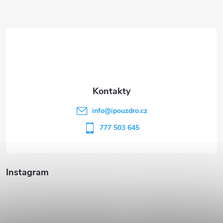
Z
á
p
a
t
info
@
ipouzdro.cz
í
777 503 645
Instagram