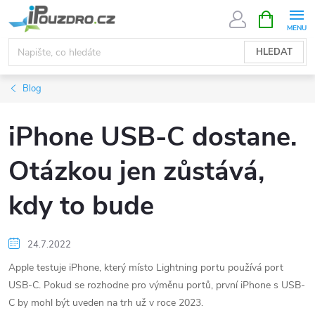
Přejít
NÁKUPNÍ
KOŠÍK
na
obsah
HLEDAT
Blog
iPhone USB-C dostane.
Otázkou jen zůstává,
kdy to bude
24.7.2022
Apple testuje iPhone, který místo Lightning portu používá port
USB-C. Pokud se rozhodne pro výměnu portů, první iPhone s USB-
C by mohl být uveden na trh už v roce 2023.