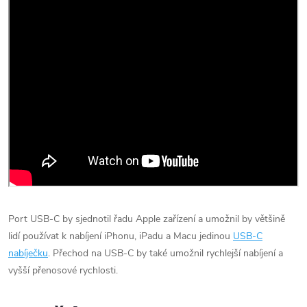
Port USB-C by sjednotil řadu Apple zařízení a umožnil by většině
lidí používat k nabíjení iPhonu, iPadu a Macu jedinou
USB-C
nabíječku
. Přechod na USB-C by také umožnil rychlejší nabíjení a
vyšší přenosové rychlosti.