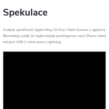
Spekulace
Analytik společnosti Apple Ming-Chi Kuo i Mark Gurman z agentury
Bloomberg uvedli, že Apple testuje prototypovou verzi iPhonu, která
má port USB-C místo portu Lightning.