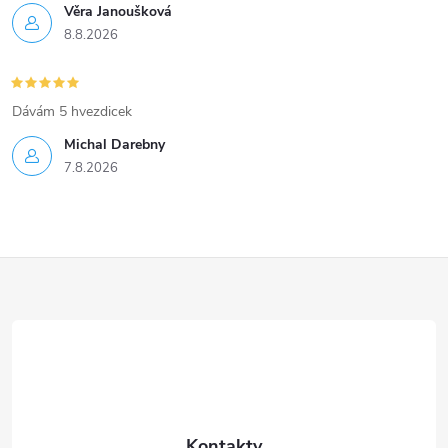
Věra Janoušková
8.8.2026
Dávám 5 hvezdicek
Michal Darebny
7.8.2026
Z
á
p
a