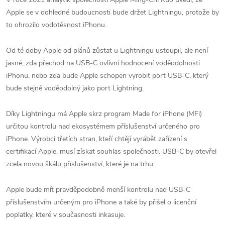
Apple se v dohledné budoucnosti bude držet Lightningu, protože by
to ohrozilo vodotěsnost iPhonu.
Od té doby Apple od plánů zůstat u Lightningu ustoupil, ale není
jasné, zda přechod na USB-C ovlivní hodnocení voděodolnosti
iPhonu, nebo zda bude Apple schopen vyrobit port USB-C, který
bude stejně voděodolný jako port Lightning.
Díky Lightningu má Apple skrz program Made for iPhone (MFi)
určitou kontrolu nad ekosystémem příslušenství určeného pro
iPhone. Výrobci třetích stran, kteří chtějí vyrábět zařízení s
certifikací Apple, musí získat souhlas společnosti. USB-C by otevřel
zcela novou škálu příslušenství, které je na trhu.
Apple bude mít pravděpodobně menší kontrolu nad USB-C
příslušenstvím určeným pro iPhone a také by přišel o licenční
poplatky, které v současnosti inkasuje.