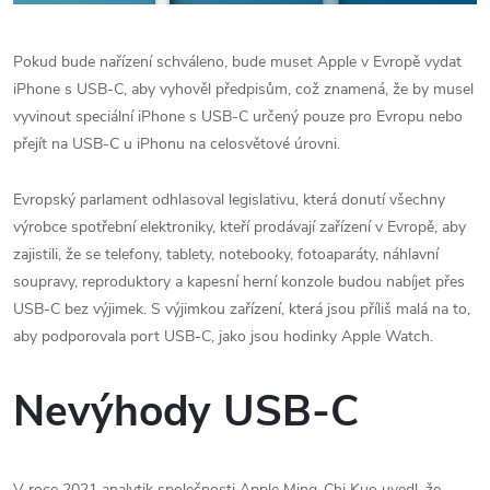
Pokud bude nařízení schváleno, bude muset Apple v Evropě vydat
iPhone s USB-C, aby vyhověl předpisům, což znamená, že by musel
vyvinout speciální iPhone s USB-C určený pouze pro Evropu nebo
přejít na USB-C u iPhonu na celosvětové úrovni.
Evropský parlament odhlasoval legislativu, která donutí všechny
výrobce spotřební elektroniky, kteří prodávají zařízení v Evropě, aby
zajistili, že se telefony, tablety, notebooky, fotoaparáty, náhlavní
soupravy, reproduktory a kapesní herní konzole budou nabíjet přes
USB-C bez výjimek. S výjimkou zařízení, která jsou příliš malá na to,
aby podporovala port USB-C, jako jsou hodinky Apple Watch.
Nevýhody USB-C
V roce 2021 analytik společnosti Apple Ming-Chi Kuo uvedl, že