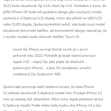
2022 bude obsahovat čip A14, nikoli čip A15. Vzhledem k tomu, že
příští iPhone SE bude mít podobný design jako současný model,
zachová si 4,7palcový LCD displej, místo aby přešel na větší LCD
nebo OLED displej. Zpráva konkrétně neřeší, zda bude nový model
obsahovat domovské tlačítko, ale konzistentní design naznačuje, že
v novém modelu bude zahrnuto tlačítko Touch ID.
Levné 5G iPhony se mají dostat na trh již v první
polovině roku 2022. Pohánět jej bude vlastní procesor
Apple A15 - stejný čip, jaký půjde do letošních
prémiových iPhonů - a jeho 5G konektivitu umožní
modemový čip Qualcomm X60.
Zpráva také potvrzuje další nedávná tvrzení, že řada iPhonu
13 nebude obsahovat 5,4palcový model mini. Prodeje iPhonu 12
mini se ukázaly být zklamáním. Místo toho Apple představí druhý
6,7palcový model. Podle všeho tedy budou dva iPhony‌ 14 a dva