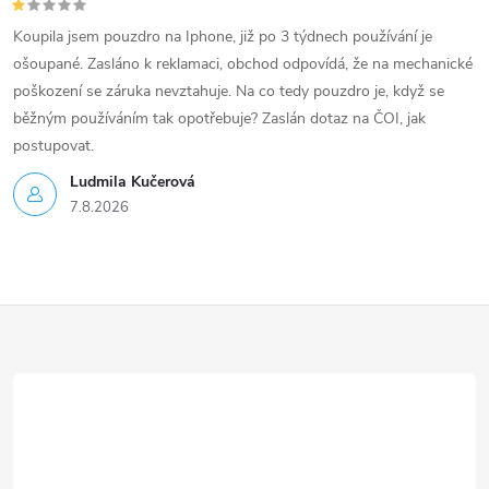
Koupila jsem pouzdro na Iphone, již po 3 týdnech používání je
ošoupané. Zasláno k reklamaci, obchod odpovídá, že na mechanické
poškození se záruka nevztahuje. Na co tedy pouzdro je, když se
běžným používáním tak opotřebuje? Zaslán dotaz na ČOI, jak
postupovat.
Ludmila Kučerová
7.8.2026
Z
á
p