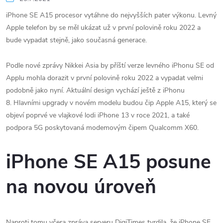
iPhone SE A15 procesor vytáhne do nejvyšších pater výkonu. Levný
Apple telefon by se měl ukázat už v první polovině roku 2022 a
bude vypadat stejně, jako současná generace.
Podle nové zprávy Nikkei Asia by příští verze levného iPhonu SE od
Applu mohla dorazit v první polovině roku 2022 a vypadat velmi
podobně jako nyní. Aktuální design vychází ještě z iPhonu
8. Hlavními upgrady v novém modelu budou čip Apple A15, který se
objeví poprvé ve vlajkové lodi iPhone 13 v roce 2021, a také
podpora 5G poskytovaná modemovým čipem Qualcomm X60.
iPhone SE A15 posune
na novou úroveň
Naproti tomu včera zpráva serveru DigiTimes tvrdila, že iPhone SE‌