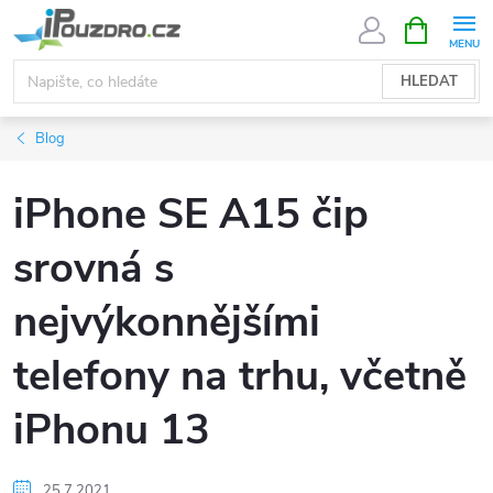
Přejít
NÁKUPNÍ
KOŠÍK
na
obsah
HLEDAT
Blog
iPhone SE A15 čip
srovná s
nejvýkonnějšími
telefony na trhu, včetně
iPhonu 13
25.7.2021