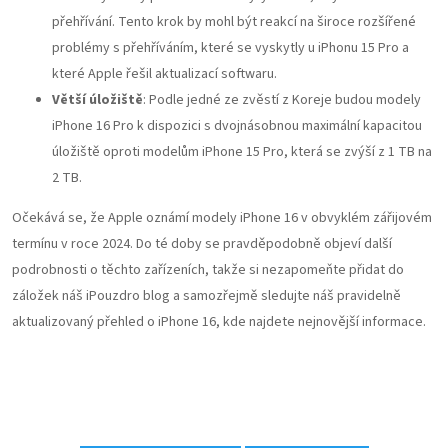
přehřívání. Tento krok by mohl být reakcí na široce rozšířené
problémy s přehříváním, které se vyskytly u iPhonu 15 Pro a
které Apple řešil aktualizací softwaru.
Větší úložiště
: Podle jedné ze zvěstí z Koreje budou modely
iPhone 16 Pro k dispozici s dvojnásobnou maximální kapacitou
úložiště oproti modelům iPhone 15 Pro, která se zvýší z 1 TB na
2 TB.
Očekává se, že Apple oznámí modely iPhone 16 v obvyklém zářijovém
termínu v roce 2024. Do té doby se pravděpodobně objeví další
podrobnosti o těchto zařízeních, takže si nezapomeňte přidat do
záložek náš iPouzdro blog a samozřejmě sledujte náš pravidelně
aktualizovaný přehled o iPhone 16, kde najdete nejnovější informace.