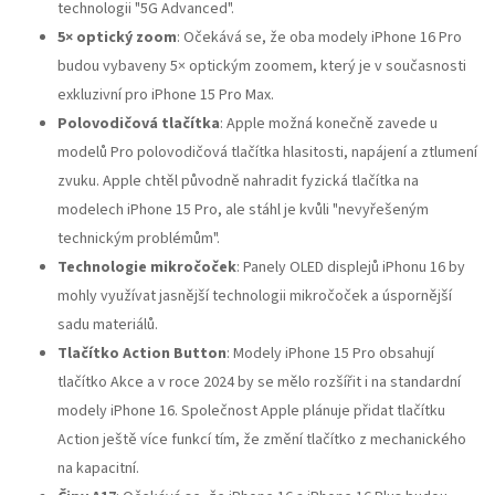
technologii "5G Advanced".
5× optický zoom
: Očekává se, že oba modely iPhone 16 Pro
budou vybaveny 5× optickým zoomem, který je v současnosti
exkluzivní pro iPhone 15 Pro Max.
Polovodičová tlačítka
: Apple možná konečně zavede u
modelů Pro polovodičová tlačítka hlasitosti, napájení a ztlumení
zvuku. Apple chtěl původně nahradit fyzická tlačítka na
modelech iPhone 15 Pro, ale stáhl je kvůli "nevyřešeným
technickým problémům".
Technologie mikročoček
: Panely OLED displejů iPhonu 16 by
mohly využívat jasnější technologii mikročoček a úspornější
sadu materiálů.
Tlačítko Action Button
: Modely iPhone 15 Pro obsahují
tlačítko Akce a v roce 2024 by se mělo rozšířit i na standardní
modely iPhone 16. Společnost Apple plánuje přidat tlačítku
Action ještě více funkcí tím, že změní tlačítko z mechanického
na kapacitní.