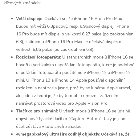
klíčových změnách:
Větší displeje
: Očekává se, že iPhone 16 Pro a Pro Max
budou mít větší 6,3palcový, resp. 6,9palcový displej. iPhone
16 Pro bude mít displej o velikosti 6,27 palce (po zaokrouhlení
6,3), zatímco u iPhonu 16 Pro Max se očekává displej o
velikosti 6,85 palce (po zaokrouhlení 6,9).
Rozložení fotoaparátu
: U standardních modelů iPhone 16 se
hovoří o vertikálním uspořádání fotoaparátu, které je podobné
uspořádání fotoaparátu použitému v iPhone 12 a iPhone 12
mini. U iPhonu 13 a iPhonu 14 Apple používal diagonální
rozložení a není zcela jasné, proč by se k němu Apple vracel,
ale jedna z teorií je, že by to mohlo umožnit zařízením
nahrávat prostorové video pro Apple Vision Pro.
Tlačítko pro snímání
: U všech modelů iPhone 16 se údajně
objeví nové fyzické tlačítko "Capture Button". Jaký je jeho
účel, zůstává v tuto chvíli záhadou.
48megapixelový ultraširokoúhlý objektiv
: Očekává se, že