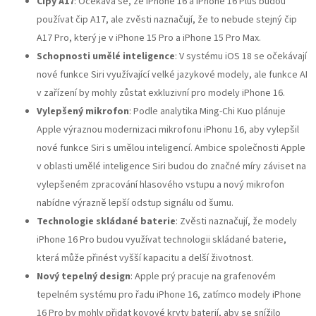
Čipy A17
: Očekává se, že iPhone 16 a iPhone 16 Plus budou
používat čip A17, ale zvěsti naznačují, že to nebude stejný čip
A17 Pro, který je v iPhone 15 Pro a iPhone 15 Pro Max.
Schopnosti umělé inteligence
: V systému iOS 18 se očekávají
nové funkce Siri využívající velké jazykové modely, ale funkce AI
v zařízení by mohly zůstat exkluzivní pro modely iPhone 16.
Vylepšený mikrofon
: Podle analytika Ming-Chi Kuo plánuje
Apple výraznou modernizaci mikrofonu iPhonu 16, aby vylepšil
nové funkce Siri s umělou inteligencí. Ambice společnosti Apple
v oblasti umělé inteligence Siri budou do značné míry záviset na
vylepšeném zpracování hlasového vstupu a nový mikrofon
nabídne výrazně lepší odstup signálu od šumu.
Technologie skládané baterie
: Zvěsti naznačují, že modely
iPhone 16 Pro budou využívat technologii skládané baterie,
která může přinést vyšší kapacitu a delší životnost.
Nový tepelný design
: Apple prý pracuje na grafenovém
tepelném systému pro řadu iPhone 16, zatímco modely iPhone
16 Pro by mohly přidat kovové kryty baterií, aby se snížilo