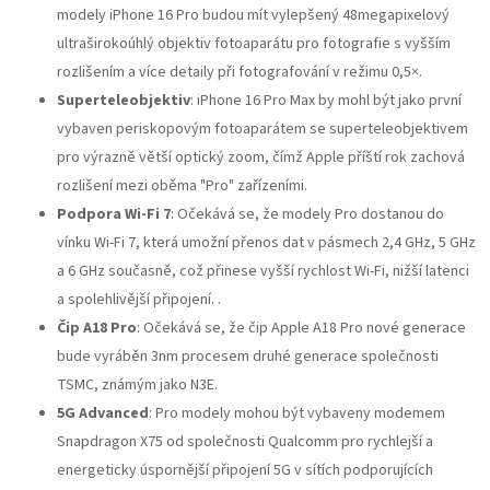
modely iPhone 16 Pro budou mít vylepšený 48megapixelový
ultraširokoúhlý objektiv fotoaparátu pro fotografie s vyšším
rozlišením a více detaily při fotografování v režimu 0,5×.
Superteleobjektiv
: iPhone 16 Pro Max by mohl být jako první
vybaven periskopovým fotoaparátem se superteleobjektivem
pro výrazně větší optický zoom, čímž Apple příští rok zachová
rozlišení mezi oběma "Pro" zařízeními.
Podpora Wi-Fi 7
: Očekává se, že modely Pro dostanou do
vínku Wi-Fi 7, která umožní přenos dat v pásmech 2,4 GHz, 5 GHz
a 6 GHz současně, což přinese vyšší rychlost Wi-Fi, nižší latenci
a spolehlivější připojení. .
Čip A18 Pro
: Očekává se, že čip Apple A18 Pro nové generace
bude vyráběn 3nm procesem druhé generace společnosti
TSMC, známým jako N3E.
5G Advanced
: Pro modely mohou být vybaveny modemem
Snapdragon X75 od společnosti Qualcomm pro rychlejší a
energeticky úspornější připojení 5G v sítích podporujících