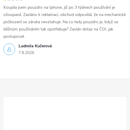
Koupila jsem pouzdro na Iphone, již po 3 týdnech používání je
ošoupané. Zasláno k reklamaci, obchod odpovídá, že na mechanické
poškození se záruka nevztahuje. Na co tedy pouzdro je, když se
běžným používáním tak opotřebuje? Zaslán dotaz na ČOI, jak
postupovat.
Ludmila Kučerová
7.8.2026
Z
á
p
a