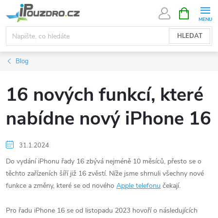
Přejít
NÁKUPNÍ
KOŠÍK
na
obsah
HLEDAT
Blog
16 nových funkcí, které
nabídne nový iPhone 16
31.1.2024
Do vydání iPhonu řady 16 zbývá nejméně 10 měsíců, přesto se o
těchto zařízeních šíří již 16 zvěstí. Níže jsme shrnuli všechny nové
funkce a změny, které se od nového
Apple telefonu
čekají.
Pro řadu iPhone 16 se od listopadu 2023 hovoří o následujících