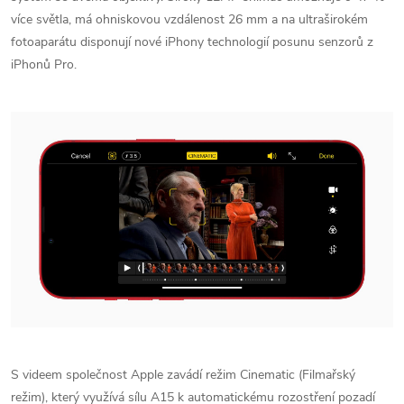
více světla, má ohniskovou vzdálenost 26 mm a na ultraširokém
fotoaparátu disponují nové iPhony technologií posunu senzorů z
iPhonů Pro.
S videem společnost Apple zavádí režim Cinematic (Filmařský
režim), který využívá sílu A15 k automatickému rozostření pozadí