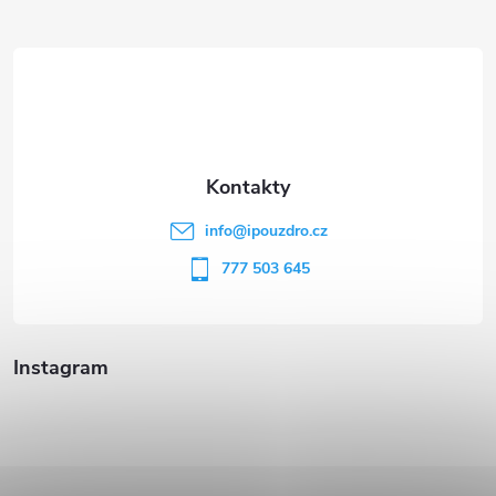
Z
á
p
a
t
info
@
ipouzdro.cz
í
777 503 645
Instagram