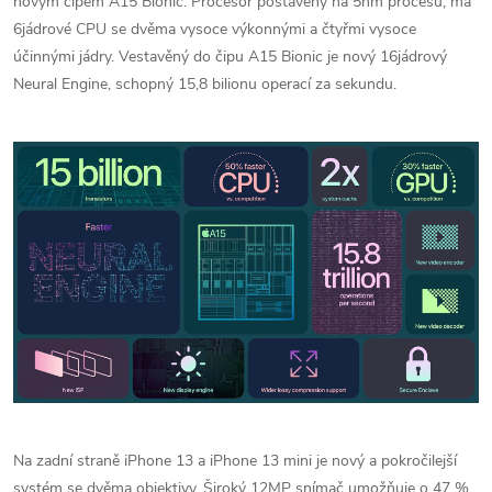
novým čipem A15 Bionic. Procesor postavený na 5nm procesu, má
6jádrové CPU se dvěma vysoce výkonnými a čtyřmi vysoce
účinnými jádry. Vestavěný do čipu A15 Bionic je nový 16jádrový
Neural Engine, schopný 15,8 bilionu operací za sekundu.
Na zadní straně ‌iPhone 13‌ a ‌iPhone 13‌ mini je nový a pokročilejší
systém se dvěma objektivy. Široký 12MP snímač umožňuje o 47 %