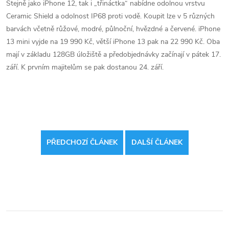
Stejně jako iPhone 12, tak i „třináctka“ nabídne odolnou vrstvu
Ceramic Shield a odolnost IP68 proti vodě. Koupit lze v 5 různých
barvách včetně růžové, modré, půlnoční, hvězdné a červené. iPhone
13 mini vyjde na 19 990 Kč, větší iPhone 13 pak na 22 990 Kč. Oba
mají v základu 128GB úložiště a předobjednávky začínají v pátek 17.
září. K prvním majitelům se pak dostanou 24. září.
PŘEDCHOZÍ ČLÁNEK
DALŠÍ ČLÁNEK