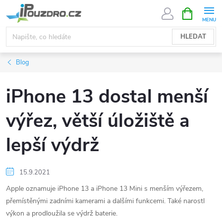
Přejít
NÁKUPNÍ
KOŠÍK
na
obsah
HLEDAT
Blog
iPhone 13 dostal menší
výřez, větší úložiště a
lepší výdrž
15.9.2021
Apple oznamuje iPhone 13 a iPhone 13 Mini s menším výřezem,
přemístěnými zadními kamerami a dalšími funkcemi. Také narostl
výkon a prodloužila se výdrž baterie.