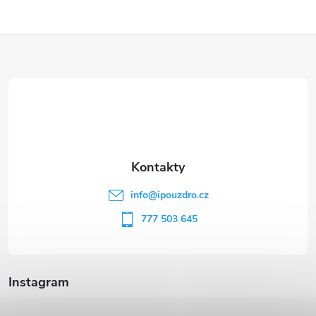
Z
á
p
a
t
info
@
ipouzdro.cz
í
777 503 645
Instagram