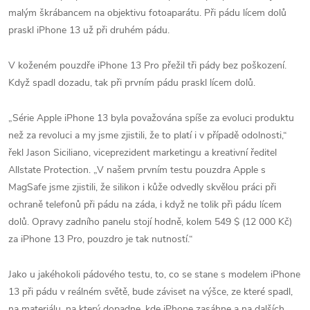
malým škrábancem na objektivu fotoaparátu. Při pádu lícem dolů
praskl iPhone 13 už při druhém pádu.
V koženém pouzdře iPhone 13 Pro‌ přežil tři pády bez poškození.
Když spadl dozadu, tak při prvním pádu praskl lícem dolů.
„Série Apple iPhone 13 byla považována spíše za evoluci produktu
než za revoluci a my jsme zjistili, že to platí i v případě odolnosti,“
řekl Jason Siciliano, viceprezident marketingu a kreativní ředitel
Allstate Protection. „V našem prvním testu pouzdra Apple s
MagSafe jsme zjistili, že silikon i kůže odvedly skvělou práci při
ochraně telefonů při pádu na záda, i když ne tolik při pádu lícem
dolů. Opravy zadního panelu stojí hodně, kolem 549 $ (12 000 Kč)
za iPhone 13 Pro, pouzdro je tak nutností.“
Jako u jakéhokoli pádového testu, to, co se stane s modelem iPhone
13‌ při pádu v reálném světě, bude záviset na výšce, ze které spadl,
na materiálu, na který dopadne, kde iPhone zasáhne a na dalších