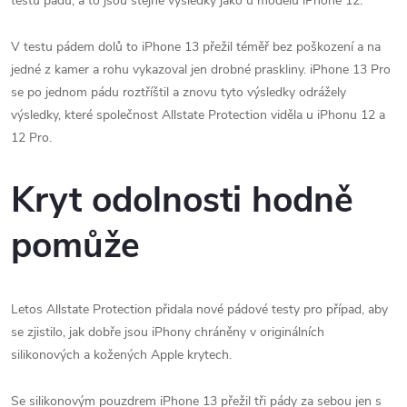
testu pádu, a to jsou stejné výsledky jako u modelů iPhone 12‌.
V testu pádem dolů to iPhone 13 přežil téměř bez poškození a na
jedné z kamer a rohu vykazoval jen drobné praskliny. iPhone 13 Pro‌
se po jednom pádu roztříštil a znovu tyto výsledky odrážely
výsledky, které společnost Allstate Protection viděla u iPhonu 12‌ a
12 Pro.
Kryt odolnosti hodně
pomůže
Letos Allstate Protection přidala nové pádové testy pro případ, aby
se zjistilo, jak dobře jsou iPhony chráněny v originálních
silikonových a kožených Apple krytech.
Se silikonovým pouzdrem ‌iPhone 13‌ přežil tři pády za sebou jen s