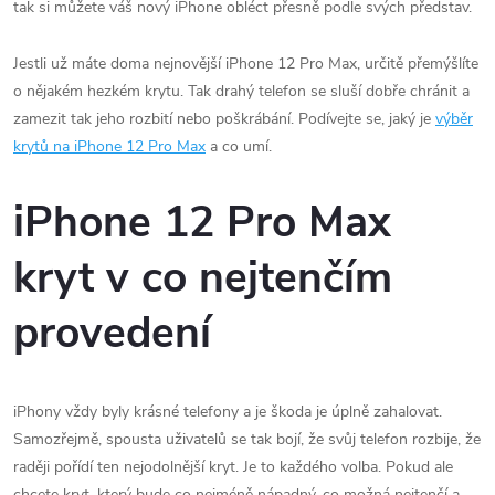
tak si můžete váš nový iPhone obléct přesně podle svých představ.
Jestli už máte doma nejnovější iPhone 12 Pro Max, určitě přemýšlíte
o nějakém hezkém krytu. Tak drahý telefon se sluší dobře chránit a
zamezit tak jeho rozbití nebo poškrábání. Podívejte se, jaký je
výběr
krytů na iPhone 12 Pro Max
a co umí.
iPhone 12 Pro Max
kryt v co nejtenčím
provedení
iPhony vždy byly krásné telefony a je škoda je úplně zahalovat.
Samozřejmě, spousta uživatelů se tak bojí, že svůj telefon rozbije, že
raději pořídí ten nejodolnější kryt. Je to každého volba. Pokud ale
chcete kryt, který bude co nejméně nápadný, co možná nejtenčí a