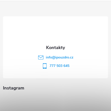
Z
á
p
a
t
info
@
ipouzdro.cz
í
777 503 645
Instagram